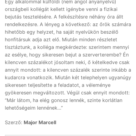
Egy alkalommal külföldi (nem angol anyanyelvű)
országbeli kollégát kellett igénybe venni a fizikai
bejutás tesztelésére. A felkészítésre néhány óra állt
rendelkezésre. A lényeg a következő: az őrök számára
hihetőbb egy helyzet, ha saját nyelvükön beszélő
honfitársuk adja azt elő. Miután minden részletet
tisztáztunk, a kolléga megkérdezte: szerintem mennyi
az esélye, hogy sikeresen bejut a szerverterembe? Én
kilencven százalékot jósoltam neki, ő kételkedve csak
annyit mondott: a kilencven százalék szerinte inkább a
kudarcra vonatkozik. Miután két telephelyen ugyanúgy
sikeresen teljesítette a feladatot, a véleménye
gyökeresen megváltozott. Végül csak ennyit mondott:
“Már látom, ha elég gonosz lennék, szinte korlátlan
lehetőségeim lennének…”
Szerző:
Major Marcell