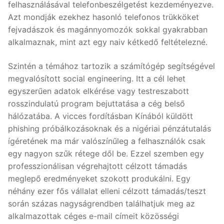
felhasználásával telefonbeszélgetést kezdeményezve.
Azt mondják ezekhez hasonló telefonos trükköket
fejvadászok és magánnyomozók sokkal gyakrabban
alkalmaznak, mint azt egy naiv kétkedő feltételezné.
Szintén a témához tartozik a számítógép segítségével
megvalósított social engineering. Itt a cél lehet
egyszerűen adatok elkérése vagy testreszabott
rosszindulatú program bejuttatása a cég belső
hálózatába. A vicces fordításban Kínából küldött
phishing próbálkozásoknak és a nigériai pénzátutalás
ígéretének ma már valószínűleg a felhasználók csak
egy nagyon szűk rétege dől be. Ezzel szemben egy
professzionálisan végrehajtott célzott támadás
meglepő eredményeket szokott produkálni. Egy
néhány ezer fős vállalat elleni célzott támadás/teszt
során százas nagyságrendben találhatjuk meg az
alkalmazottak céges e-mail címeit közösségi