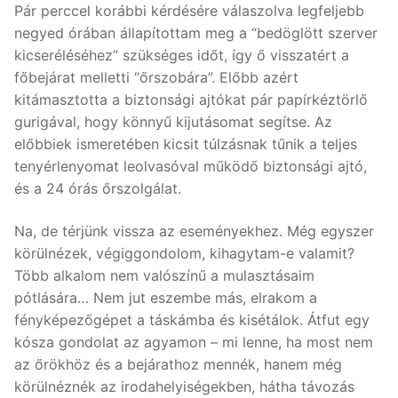
Pár perccel korábbi kérdésére válaszolva legfeljebb
negyed órában állapítottam meg a “bedöglött szerver
kicseréléséhez” szükséges időt, így ő visszatért a
főbejárat melletti “őrszobára”. Előbb azért
kitámasztotta a biztonsági ajtókat pár papírkéztörlő
gurigával, hogy könnyű kijutásomat segítse. Az
előbbiek ismeretében kicsit túlzásnak tűnik a teljes
tenyérlenyomat leolvasóval működő biztonsági ajtó,
és a 24 órás őrszolgálat.
Na, de térjünk vissza az eseményekhez. Még egyszer
körülnézek, végiggondolom, kihagytam-e valamit?
Több alkalom nem valószínű a mulasztásaim
pótlására… Nem jut eszembe más, elrakom a
fényképezőgépet a táskámba és kisétálok. Átfut egy
kósza gondolat az agyamon – mi lenne, ha most nem
az őrökhöz és a bejárathoz mennék, hanem még
körülnéznék az irodahelyiségekben, hátha távozás