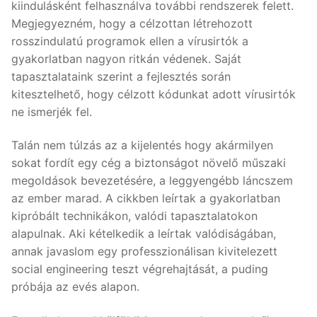
kiindulásként felhasználva további rendszerek felett.
Megjegyezném, hogy a célzottan létrehozott
rosszindulatú programok ellen a vírusirtók a
gyakorlatban nagyon ritkán védenek. Saját
tapasztalataink szerint a fejlesztés során
kitesztelhető, hogy célzott kódunkat adott vírusirtók
ne ismerjék fel.
Talán nem túlzás az a kijelentés hogy akármilyen
sokat fordít egy cég a biztonságot növelő műszaki
megoldások bevezetésére, a leggyengébb láncszem
az ember marad. A cikkben leírtak a gyakorlatban
kipróbált technikákon, valódi tapasztalatokon
alapulnak. Aki kételkedik a leírtak valódiságában,
annak javaslom egy professzionálisan kivitelezett
social engineering teszt végrehajtását, a puding
próbája az evés alapon.