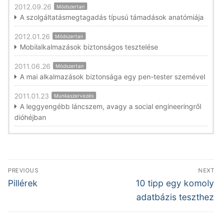
2012.09.26
Módszertan
A szolgáltatásmegtagadás típusú támadások anatómiája
2012.01.26
Módszertan
Mobilalkalmazások biztonságos tesztelése
2011.06.26
Módszertan
A mai alkalmazások biztonsága egy pen-tester szemével
2011.01.23
Munkaszervezés
A leggyengébb láncszem, avagy a social engineeringről
dióhéjban
Bejegyzés
PREVIOUS
NEXT
navigáció
Previous
Next
Pillérek
10 tipp egy komoly
post:
post:
adatbázis teszthez