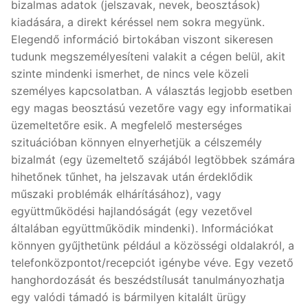
bizalmas adatok (jelszavak, nevek, beosztások)
kiadására, a direkt kéréssel nem sokra megyünk.
Elegendő információ birtokában viszont sikeresen
tudunk megszemélyesíteni valakit a cégen belül, akit
szinte mindenki ismerhet, de nincs vele közeli
személyes kapcsolatban. A választás legjobb esetben
egy magas beosztású vezetőre vagy egy informatikai
üzemeltetőre esik. A megfelelő mesterséges
szituációban könnyen elnyerhetjük a célszemély
bizalmát (egy üzemeltető szájából legtöbbek számára
hihetőnek tűnhet, ha jelszavak után érdeklődik
műszaki problémák elhárításához), vagy
együttműködési hajlandóságát (egy vezetővel
általában együttműködik mindenki). Információkat
könnyen gyűjthetünk például a közösségi oldalakról, a
telefonközpontot/recepciót igénybe véve. Egy vezető
hanghordozását és beszédstílusát tanulmányozhatja
egy valódi támadó is bármilyen kitalált ürügy