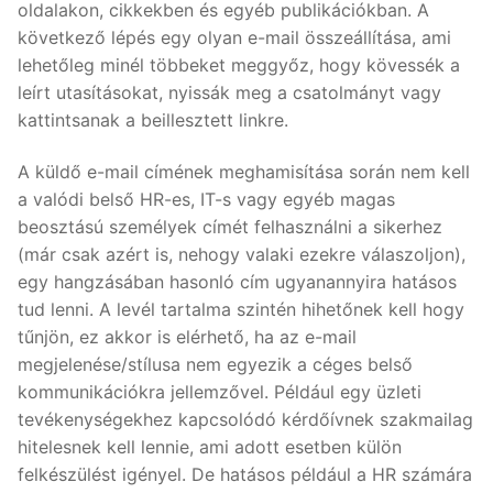
oldalakon, cikkekben és egyéb publikációkban. A
következő lépés egy olyan e-mail összeállítása, ami
lehetőleg minél többeket meggyőz, hogy kövessék a
leírt utasításokat, nyissák meg a csatolmányt vagy
kattintsanak a beillesztett linkre.
A küldő e-mail címének meghamisítása során nem kell
a valódi belső HR-es, IT-s vagy egyéb magas
beosztású személyek címét felhasználni a sikerhez
(már csak azért is, nehogy valaki ezekre válaszoljon),
egy hangzásában hasonló cím ugyanannyira hatásos
tud lenni. A levél tartalma szintén hihetőnek kell hogy
tűnjön, ez akkor is elérhető, ha az e-mail
megjelenése/stílusa nem egyezik a céges belső
kommunikációkra jellemzővel. Például egy üzleti
tevékenységekhez kapcsolódó kérdőívnek szakmailag
hitelesnek kell lennie, ami adott esetben külön
felkészülést igényel. De hatásos például a HR számára