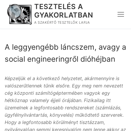
Ugrás
TESZTELÉS A
a
GYAKORLATBAN
tartalomra
A SZAKÉRTŐ TESZTELŐK LAPJA
A leggyengébb láncszem, avagy a
social engineeringről dióhéjban
Képzeljük el a következő helyzetet, akármennyire is
valószerűtlennek tűnik elsőre. Egy meg nem nevezett
cég központi számítógéptermében vagyok egy
hétköznap valamely éjjeli órájában. Fizikailag itt
üzemelnek a legfontosabb rendszereket (számlázás,
ügyfélnyilvántartás, könyvelés) működtető szerverek.
Hogy a legfontosabb körülményt tisztázzam,
nyilvánvalóan semmi keresnivalóm nem lenne akkor az