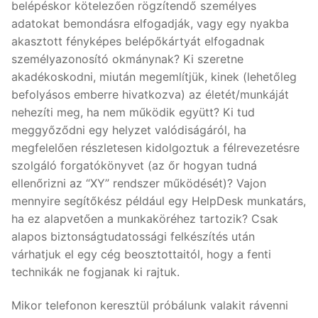
belépéskor kötelezően rögzítendő személyes
adatokat bemondásra elfogadják, vagy egy nyakba
akasztott fényképes belépőkártyát elfogadnak
személyazonosító okmánynak? Ki szeretne
akadékoskodni, miután megemlítjük, kinek (lehetőleg
befolyásos emberre hivatkozva) az életét/munkáját
nehezíti meg, ha nem működik együtt? Ki tud
meggyőződni egy helyzet valódiságáról, ha
megfelelően részletesen kidolgoztuk a félrevezetésre
szolgáló forgatókönyvet (az őr hogyan tudná
ellenőrizni az “XY” rendszer működését)? Vajon
mennyire segítőkész például egy HelpDesk munkatárs,
ha ez alapvetően a munkaköréhez tartozik? Csak
alapos biztonságtudatossági felkészítés után
várhatjuk el egy cég beosztottaitól, hogy a fenti
technikák ne fogjanak ki rajtuk.
Mikor telefonon keresztül próbálunk valakit rávenni