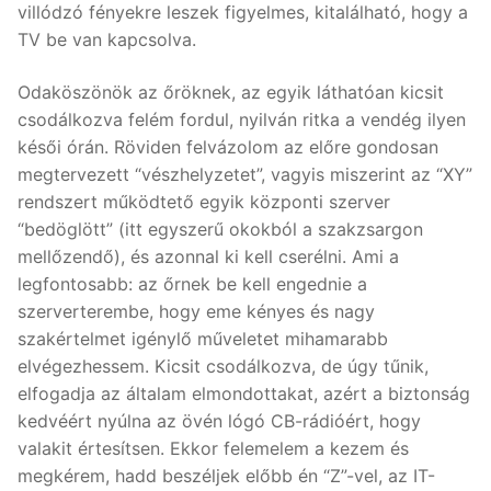
villódzó fényekre leszek figyelmes, kitalálható, hogy a
TV be van kapcsolva.
Odaköszönök az őröknek, az egyik láthatóan kicsit
csodálkozva felém fordul, nyilván ritka a vendég ilyen
késői órán. Röviden felvázolom az előre gondosan
megtervezett “vészhelyzetet”, vagyis miszerint az “XY”
rendszert működtető egyik központi szerver
“bedöglött” (itt egyszerű okokból a szakzsargon
mellőzendő), és azonnal ki kell cserélni. Ami a
legfontosabb: az őrnek be kell engednie a
szerverterembe, hogy eme kényes és nagy
szakértelmet igénylő műveletet mihamarabb
elvégezhessem. Kicsit csodálkozva, de úgy tűnik,
elfogadja az általam elmondottakat, azért a biztonság
kedvéért nyúlna az övén lógó CB-rádióért, hogy
valakit értesítsen. Ekkor felemelem a kezem és
megkérem, hadd beszéljek előbb én “Z”-vel, az IT-