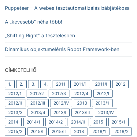
Puppeteer – A webes tesztautomatizálás bábjátékosa
A „kevesebb” néha több!
„Shifting Right” a tesztelésben
Dinamikus objektumelérés Robot Framework-ben
CÍMKEFELHŐ
1.
2.
3.
4.
2011
2011/1
2011/I
2012
2012/1
2012/2
2012/3
2012/4
2012/I
2012/II
2012/III
2012/IV
2013
2013/1
2013/3
2013/4
2013/I
2013/III
2013/IV
2014
2014/1
2014/2
2014/II
2015
2015/1
2015/2
2015/I
2015/II
2018
2018/1
2018/2