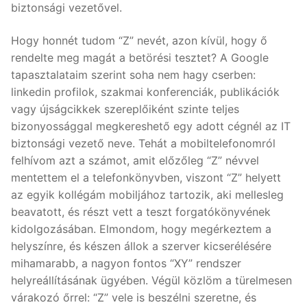
biztonsági vezetővel.
Hogy honnét tudom “Z” nevét, azon kívül, hogy ő
rendelte meg magát a betörési tesztet? A Google
tapasztalataim szerint soha nem hagy cserben:
linkedin profilok, szakmai konferenciák, publikációk
vagy újságcikkek szereplőiként szinte teljes
bizonyossággal megkereshető egy adott cégnél az IT
biztonsági vezető neve. Tehát a mobiltelefonomról
felhívom azt a számot, amit előzőleg “Z” névvel
mentettem el a telefonkönyvben, viszont “Z” helyett
az egyik kollégám mobiljához tartozik, aki mellesleg
beavatott, és részt vett a teszt forgatókönyvének
kidolgozásában. Elmondom, hogy megérkeztem a
helyszínre, és készen állok a szerver kicserélésére
mihamarabb, a nagyon fontos “XY” rendszer
helyreállításának ügyében. Végül közlöm a türelmesen
várakozó őrrel: “Z” vele is beszélni szeretne, és