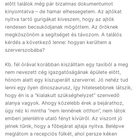
előtt találok még pár bizalmas dokumentumot
kinyomtatva – de hamar elhessegetem. Az ajtókat
nyitva tartó gurigákat kiveszem, hogy az ajtók
rendesen becsukódjanak mögöttem. Az őröknek
megköszönöm a segítséget és távozom. A találós
kérdés a következő lenne: hogyan kerültem a
szerverszobába?
Kb. fél órával korábban kiszálltam egy taxiból a meg
nem nevezett cég igazgatóságának épülete előtt,
hónom alatt egy kiszuperált szerverrel. Jó nehéz tud
lenni egy ilyen dinoszaurusz, így hitelesebbnek látszik,
hogy én is a “kialakult szükséghelyzet” szenvedő
alanya vagyok. Ahogy közelebb érek a bejárathoz,
úgy néz ki mintha “nem lennének otthon”, nem látok
emberi jelenlétre utaló fényt kívülről. Az viszont jó
jelnek tűnik, hogy a főbejárat ajtaja nyitva. Belépve
meglátom a recepciós fülkét, ahol persze kéken