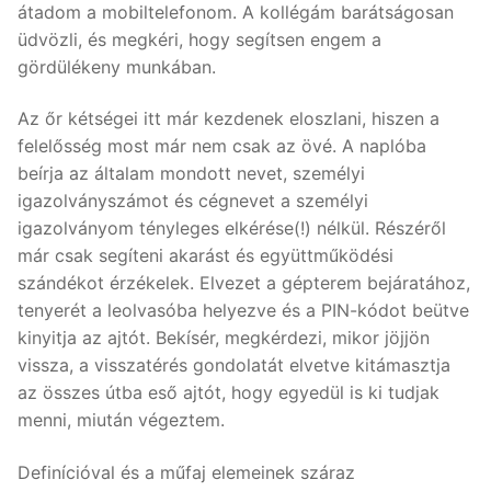
átadom a mobiltelefonom. A kollégám barátságosan
üdvözli, és megkéri, hogy segítsen engem a
gördülékeny munkában.
Az őr kétségei itt már kezdenek eloszlani, hiszen a
felelősség most már nem csak az övé. A naplóba
beírja az általam mondott nevet, személyi
igazolványszámot és cégnevet a személyi
igazolványom tényleges elkérése(!) nélkül. Részéről
már csak segíteni akarást és együttműködési
szándékot érzékelek. Elvezet a gépterem bejáratához,
tenyerét a leolvasóba helyezve és a PIN-kódot beütve
kinyitja az ajtót. Bekísér, megkérdezi, mikor jöjjön
vissza, a visszatérés gondolatát elvetve kitámasztja
az összes útba eső ajtót, hogy egyedül is ki tudjak
menni, miután végeztem.
Definícióval és a műfaj elemeinek száraz