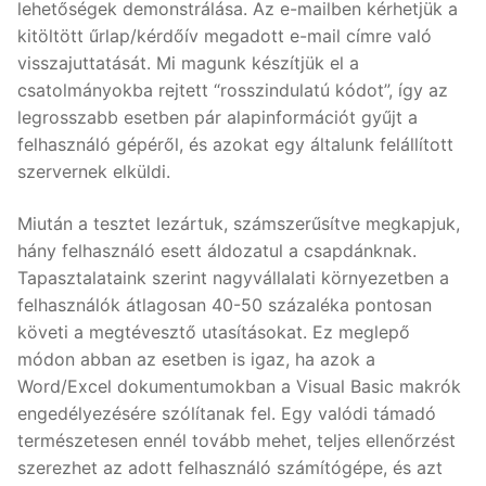
lehetőségek demonstrálása. Az e-mailben kérhetjük a
kitöltött űrlap/kérdőív megadott e-mail címre való
visszajuttatását. Mi magunk készítjük el a
csatolmányokba rejtett “rosszindulatú kódot”, így az
legrosszabb esetben pár alapinformációt gyűjt a
felhasználó gépéről, és azokat egy általunk felállított
szervernek elküldi.
Miután a tesztet lezártuk, számszerűsítve megkapjuk,
hány felhasználó esett áldozatul a csapdánknak.
Tapasztalataink szerint nagyvállalati környezetben a
felhasználók átlagosan 40-50 százaléka pontosan
követi a megtévesztő utasításokat. Ez meglepő
módon abban az esetben is igaz, ha azok a
Word/Excel dokumentumokban a Visual Basic makrók
engedélyezésére szólítanak fel. Egy valódi támadó
természetesen ennél tovább mehet, teljes ellenőrzést
szerezhet az adott felhasználó számítógépe, és azt