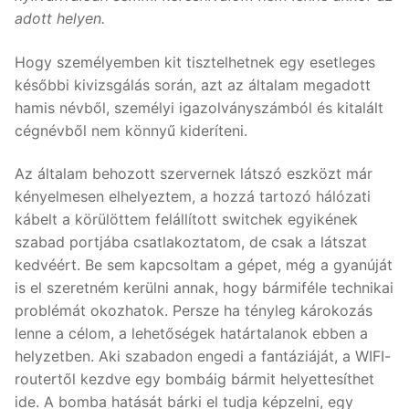
adott helyen.
Hogy személyemben kit tisztelhetnek egy esetleges
későbbi kivizsgálás során, azt az általam megadott
hamis névből, személyi igazolványszámból és kitalált
cégnévből nem könnyű kideríteni.
Az általam behozott szervernek látszó eszközt már
kényelmesen elhelyeztem, a hozzá tartozó hálózati
kábelt a körülöttem felállított switchek egyikének
szabad portjába csatlakoztatom, de csak a látszat
kedvéért. Be sem kapcsoltam a gépet, még a gyanúját
is el szeretném kerülni annak, hogy bármiféle technikai
problémát okozhatok. Persze ha tényleg károkozás
lenne a célom, a lehetőségek határtalanok ebben a
helyzetben. Aki szabadon engedi a fantáziáját, a WIFI-
routertől kezdve egy bombáig bármit helyettesíthet
ide. A bomba hatását bárki el tudja képzelni, egy