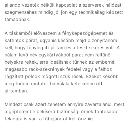
állandó vezeték nélküli kapcsolat a szerverek hálózati
szegmenséhez mindig jól jön egy technikailag képzett
támadónak.
A táskámból előveszem a fényképezőgépemet és
kattintok párat, ugyanis később majd bizonyítanom
kell, hogy tényleg itt jártam és a teszt sikeres volt. A
nálam levő névjegykártyákból párat nem feltűnő
helyekre rejtek, erre ideálisnak tűnnek az embernél
magasabb rack-szekrények fedelei vagy a falhoz
rögzített polcok mögötti szűk rések. Ezeket később
meg tudom mutatni, ha valaki kételkedne ott
jártamban.
Mindezt csak azért tehetem ennyire zavartalanul, mert
a gépterembe bekísérő biztonsági őrnek fontosabb
feladata is van: a főbejáratot kell őriznie.