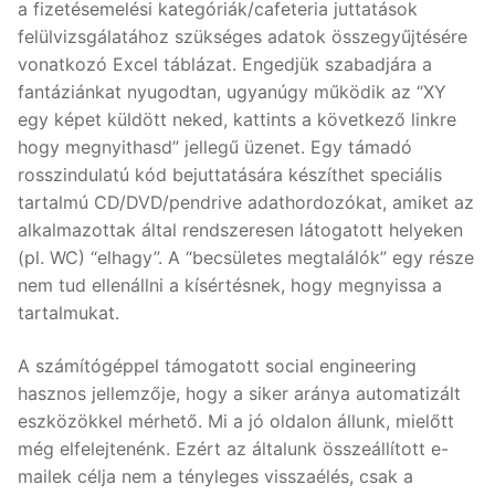
a fizetésemelési kategóriák/cafeteria juttatások
felülvizsgálatához szükséges adatok összegyűjtésére
vonatkozó Excel táblázat. Engedjük szabadjára a
fantáziánkat nyugodtan, ugyanúgy működik az “XY
egy képet küldött neked, kattints a következő linkre
hogy megnyithasd” jellegű üzenet. Egy támadó
rosszindulatú kód bejuttatására készíthet speciális
tartalmú CD/DVD/pendrive adathordozókat, amiket az
alkalmazottak által rendszeresen látogatott helyeken
(pl. WC) “elhagy”. A “becsületes megtalálók” egy része
nem tud ellenállni a kísértésnek, hogy megnyissa a
tartalmukat.
A számítógéppel támogatott social engineering
hasznos jellemzője, hogy a siker aránya automatizált
eszközökkel mérhető. Mi a jó oldalon állunk, mielőtt
még elfelejtenénk. Ezért az általunk összeállított e-
mailek célja nem a tényleges visszaélés, csak a