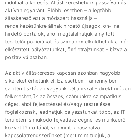
indulhat a keresés. Állást kereshetünk passzívan és
aktívan egyaránt. Előbbi esetben – a legtöbb
álláskereső ezt a módszert használja –
rendelkezésünkre állnak hirdető újságok, on-line
hirdető portálok, ahol megtalálhatjuk a nyitott
tesztelői pozíciókat és szabadon elküldhetjük a már
elkészített pályázatunkat, önéletrajzunkat – bízva a
pozitív válaszban.
Az aktív álláskeresés kapcsán azonban nagyobb
sikereket érhetünk el. Ez esetben – amennyiben
szintén tisztában vagyunk céljainkkal – direkt módon
felkereshetjük az összes, számunkra szimpatikus
céget, ahol fejlesztéssel és/vagy teszteléssel
foglalkoznak, leadhatjuk pályázatunkat több, az IT
területén is működő fejvadász cégnél és munkaerő-
közvetítő irodánál, valamint kihasználva
kapcsolatrendszerünket (mert mint tudjuk, a