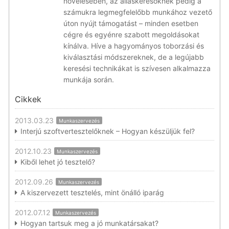
növelésében, az álláskeresőknek pedig a
számukra legmegfelelőbb munkához vezető
úton nyújt támogatást – minden esetben
cégre és egyénre szabott megoldásokat
kínálva. Híve a hagyományos toborzási és
kiválasztási módszereknek, de a legújabb
keresési technikákat is szívesen alkalmazza
munkája során.
Cikkek
2013.03.23
Munkaszervezés
Interjú szoftvertesztelőknek – Hogyan készüljük fel?
2012.10.23
Munkaszervezés
Kiből lehet jó tesztelő?
2012.09.26
Munkaszervezés
A kiszervezett tesztelés, mint önálló iparág
2012.07.12
Munkaszervezés
Hogyan tartsuk meg a jó munkatársakat?