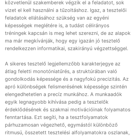
közvetlenül szakemberek végzik el a feladatot, sok
vizet el kell használni a tűzoltáshoz. Igaz, a tesztelői
feladatok ellátásához szükség van az egyéni
képességek meglétére is, a tudást célirányos
tréningek kapcsán is meg lehet szerezni, de az alapok
ma már megkívánják, hogy egy igazán jó tesztelő
rendelkezzen informatikai, szakirányú végzettséggel.
A sikeres tesztelő legjellemzőbb karakterjegye az
átlag feletti monotóniatűrés, a struktúrában való
gondolkodás képessége és a nagyfokú precizitás. Az
apró különbségek felismerésének képessége szintén
elengedhetetlen a precíz munkához. A munkaadók
egyik legnagyobb kihívása pedig a tesztelők
érdeklődésének és szakmai motivációinak folyamatos
fenntartása. Ezt segíti, ha a tesztfolyamatok
párhuzamosan végezhető, egymástól különböző
ritmusú, összetett tesztelési alfolyamatokra oszlanak,