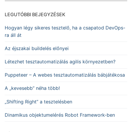
LEGUTÓBBI BEJEGYZÉSEK
Hogyan légy sikeres tesztelő, ha a csapatod DevOps-
ra áll át
Az éjszakai buildelés előnyei
Létezhet tesztautomatizálás agilis környezetben?
Puppeteer – A webes tesztautomatizálás bábjátékosa
A „kevesebb” néha több!
„Shifting Right” a tesztelésben
Dinamikus objektumelérés Robot Framework-ben