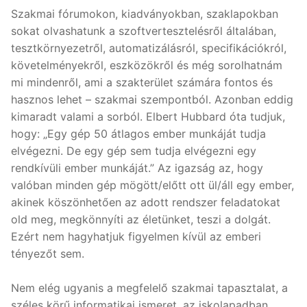
Szakmai fórumokon, kiadványokban, szaklapokban
sokat olvashatunk a szoftvertesztelésről általában,
tesztkörnyezetről, automatizálásról, specifikációkról,
követelményekről, eszközökről és még sorolhatnám
mi mindenről, ami a szakterület számára fontos és
hasznos lehet – szakmai szempontból. Azonban eddig
kimaradt valami a sorból. Elbert Hubbard óta tudjuk,
hogy: „Egy gép 50 átlagos ember munkáját tudja
elvégezni. De egy gép sem tudja elvégezni egy
rendkívüli ember munkáját.” Az igazság az, hogy
valóban minden gép mögött/előtt ott ül/áll egy ember,
akinek köszönhetően az adott rendszer feladatokat
old meg, megkönnyíti az életünket, teszi a dolgát.
Ezért nem hagyhatjuk figyelmen kívül az emberi
tényezőt sem.
Nem elég ugyanis a megfelelő szakmai tapasztalat, a
széles körű informatikai ismeret, az iskolapadban