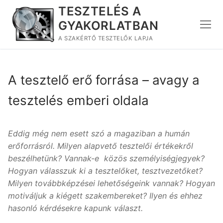
Ugrás
TESZTELÉS A
a
GYAKORLATBAN
tartalomra
A SZAKÉRTŐ TESZTELŐK LAPJA
A tesztelő erő forrása – avagy a
tesztelés emberi oldala
Eddig még nem esett szó a magaziban a humán
erőforrásról. Milyen alapvető tesztelői értékekről
beszélhetünk? Vannak-e közös személyiségjegyek?
Hogyan válasszuk ki a tesztelőket, tesztvezetőket?
Milyen továbbképzései lehetőségeink vannak? Hogyan
motiváljuk a kiégett szakembereket? Ilyen és ehhez
hasonló kérdésekre kapunk választ.