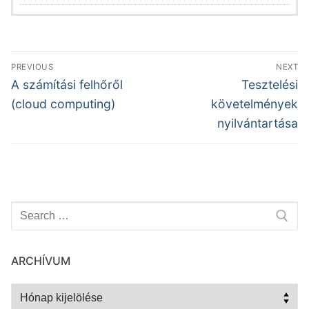
Bejegyzés
PREVIOUS
NEXT
navigáció
Previous
Next
A számítási felhőről
Tesztelési
post:
post:
(cloud computing)
követelmények
nyilvántartása
Keresése:
ARCHÍVUM
Archívum