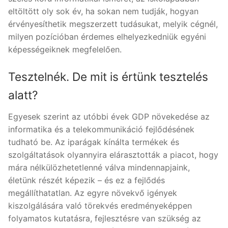
eltöltött oly sok év, ha sokan nem tudják, hogyan
érvényesíthetik megszerzett tudásukat, melyik cégnél,
milyen pozícióban érdemes elhelyezkedniük egyéni
képességeiknek megfelelően.
Tesztelnék. De mit is értünk tesztelés
alatt?
Egyesek szerint az utóbbi évek GDP növekedése az
informatika és a telekommunikáció fejlődésének
tudható be. Az iparágak kínálta termékek és
szolgáltatások olyannyira elárasztották a piacot, hogy
mára nélkülözhetetlenné válva mindennapjaink,
életünk részét képezik – és ez a fejlődés
megállíthatatlan. Az egyre növekvő igények
kiszolgálására való törekvés eredményeképpen
folyamatos kutatásra, fejlesztésre van szükség az