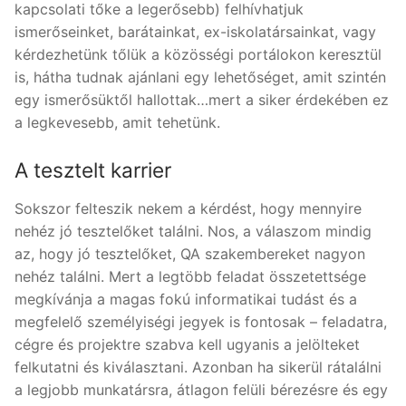
kapcsolati tőke a legerősebb) felhívhatjuk
ismerőseinket, barátainkat, ex-iskolatársainkat, vagy
kérdezhetünk tőlük a közösségi portálokon keresztül
is, hátha tudnak ajánlani egy lehetőséget, amit szintén
egy ismerősüktől hallottak…mert a siker érdekében ez
a legkevesebb, amit tehetünk.
A tesztelt karrier
Sokszor felteszik nekem a kérdést, hogy mennyire
nehéz jó tesztelőket találni. Nos, a válaszom mindig
az, hogy jó tesztelőket, QA szakembereket nagyon
nehéz találni. Mert a legtöbb feladat összetettsége
megkívánja a magas fokú informatikai tudást és a
megfelelő személyiségi jegyek is fontosak – feladatra,
cégre és projektre szabva kell ugyanis a jelölteket
felkutatni és kiválasztani. Azonban ha sikerül rátalálni
a legjobb munkatársra, átlagon felüli bérezésre és egy