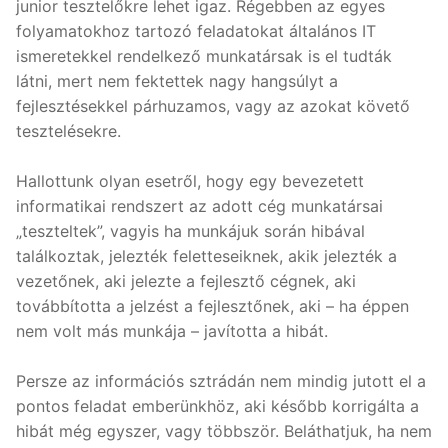
junior tesztelőkre lehet igaz. Régebben az egyes
folyamatokhoz tartozó feladatokat általános IT
ismeretekkel rendelkező munkatársak is el tudták
látni, mert nem fektettek nagy hangsúlyt a
fejlesztésekkel párhuzamos, vagy az azokat követő
tesztelésekre.
Hallottunk olyan esetről, hogy egy bevezetett
informatikai rendszert az adott cég munkatársai
„teszteltek”, vagyis ha munkájuk során hibával
találkoztak, jelezték feletteseiknek, akik jelezték a
vezetőnek, aki jelezte a fejlesztő cégnek, aki
továbbította a jelzést a fejlesztőnek, aki – ha éppen
nem volt más munkája – javította a hibát.
Persze az információs sztrádán nem mindig jutott el a
pontos feladat emberünkhöz, aki később korrigálta a
hibát még egyszer, vagy többször. Beláthatjuk, ha nem