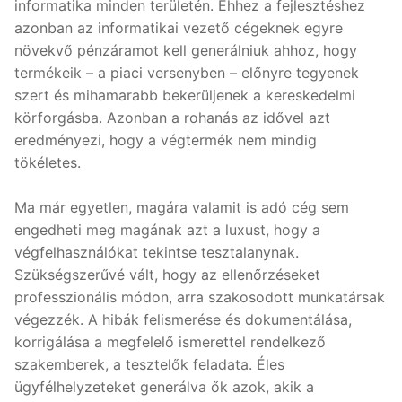
informatika minden területén. Ehhez a fejlesztéshez
azonban az informatikai vezető cégeknek egyre
növekvő pénzáramot kell generálniuk ahhoz, hogy
termékeik – a piaci versenyben – előnyre tegyenek
szert és mihamarabb bekerüljenek a kereskedelmi
körforgásba. Azonban a rohanás az idővel azt
eredményezi, hogy a végtermék nem mindig
tökéletes.
Ma már egyetlen, magára valamit is adó cég sem
engedheti meg magának azt a luxust, hogy a
végfelhasználókat tekintse tesztalanynak.
Szükségszerűvé vált, hogy az ellenőrzéseket
professzionális módon, arra szakosodott munkatársak
végezzék. A hibák felismerése és dokumentálása,
korrigálása a megfelelő ismerettel rendelkező
szakemberek, a tesztelők feladata. Éles
ügyfélhelyzeteket generálva ők azok, akik a