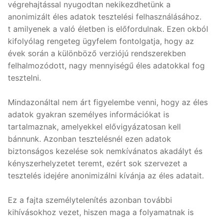
végrehajtással nyugodtan nekikezdhetünk a
anonimizált éles adatok tesztelési felhasználásához.
t amilyenek a való életben is előfordulnak. Ezen okból
kifolyólag rengeteg ügyfelem fontolgatja, hogy az
évek során a különböző verziójú rendszerekben
felhalmozódott, nagy mennyiségű éles adatokkal fog
tesztelni.
Mindazonáltal nem árt figyelembe venni, hogy az éles
adatok gyakran személyes információkat is
tartalmaznak, amelyekkel elővigyázatosan kell
bánnunk. Azonban tesztelésnél ezen adatok
biztonságos kezelése sok nemkívánatos akadályt és
kényszerhelyzetet teremt, ezért sok szervezet a
tesztelés idejére anonimizálni kívánja az éles adatait.
Ez a fajta személytelenítés azonban további
kihívásokhoz vezet, hiszen maga a folyamatnak is