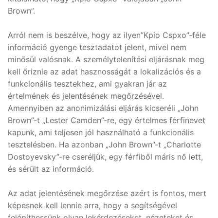
Brown”.
Arról nem is beszélve, hogy az ilyen”Kpio Cspxo”-féle
információ gyenge tesztadatot jelent, mivel nem
minősül valósnak. A személytelenítési eljárásnak meg
kell őriznie az adat hasznosságát a lokalizációs és a
funkcionális tesztekhez, ami gyakran jár az
értelmének és jelentésének megőrzésével.
Amennyiben az anonimizálási eljárás kicseréli „John
Brown”-t „Lester Camden”-re, egy értelmes férfinevet
kapunk, ami teljesen jól használható a funkcionális
tesztelésben. Ha azonban „John Brown”-t „Charlotte
Dostoyevsky”-re cseréljük, egy férfiből máris nő lett,
és sérült az információ.
Az adat jelentésének megőrzése azért is fontos, mert
képesnek kell lennie arra, hogy a segítségével
felépíthessünk olyan lekérdezéseket, nézeteket és