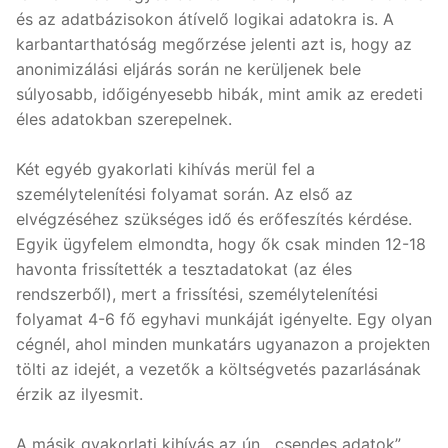
és az adatbázisokon átívelő logikai adatokra is. A
karbantarthatóság megőrzése jelenti azt is, hogy az
anonimizálási eljárás során ne kerüljenek bele
súlyosabb, időigényesebb hibák, mint amik az eredeti
éles adatokban szerepelnek.
Két egyéb gyakorlati kihívás merül fel a
személytelenítési folyamat során. Az első az
elvégzéséhez szükséges idő és erőfeszítés kérdése.
Egyik ügyfelem elmondta, hogy ők csak minden 12-18
havonta frissítették a tesztadatokat (az éles
rendszerből), mert a frissítési, személytelenítési
folyamat 4-6 fő egyhavi munkáját igényelte. Egy olyan
cégnél, ahol minden munkatárs ugyanazon a projekten
tölti az idejét, a vezetők a költségvetés pazarlásának
érzik az ilyesmit.
A másik gyakorlati kihívás az ún. „csendes adatok”