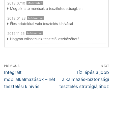
2013.07.10
Módszertan
Megbízható mérések a tesztlefedettségben
2013.01.23
Módszertan
Éles adatokkal való tesztelés kihívásai
2012.11.26
Módszertan
Hogyan válasszunk tesztelői eszközöket?
Bejegyzés
PREVIOUS
NEXT
navigáció
Previous
Next
Integrált
Tíz lépés a jobb
post:
post:
mobilalkalmazások – hét
alkalmazás-biztonsági
tesztelési kihívás
tesztelés stratégiájához