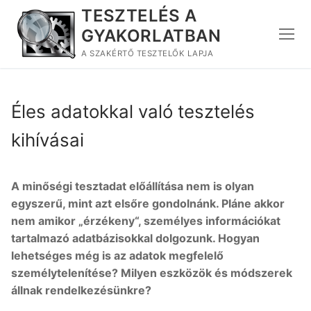
Ugrás
TESZTELÉS A
a
GYAKORLATBAN
tartalomra
A SZAKÉRTŐ TESZTELŐK LAPJA
Éles adatokkal való tesztelés
kihívásai
A minőségi tesztadat előállítása nem is olyan
egyszerű, mint azt elsőre gondolnánk. Pláne akkor
nem amikor „érzékeny“, személyes információkat
tartalmazó adatbázisokkal dolgozunk. Hogyan
lehetséges még is az adatok megfelelő
személytelenítése? Milyen eszközök és módszerek
állnak rendelkezésünkre?