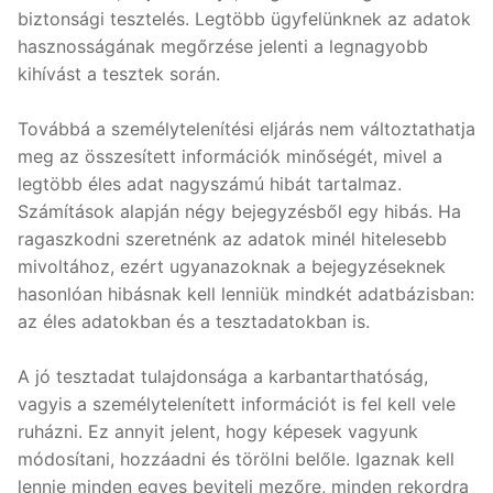
biztonsági tesztelés. Legtöbb ügyfelünknek az adatok
hasznosságának megőrzése jelenti a legnagyobb
kihívást a tesztek során.
Továbbá a személytelenítési eljárás nem változtathatja
meg az összesített információk minőségét, mivel a
legtöbb éles adat nagyszámú hibát tartalmaz.
Számítások alapján négy bejegyzésből egy hibás. Ha
ragaszkodni szeretnénk az adatok minél hitelesebb
mivoltához, ezért ugyanazoknak a bejegyzéseknek
hasonlóan hibásnak kell lenniük mindkét adatbázisban:
az éles adatokban és a tesztadatokban is.
A jó tesztadat tulajdonsága a karbantarthatóság,
vagyis a személytelenített információt is fel kell vele
ruházni. Ez annyit jelent, hogy képesek vagyunk
módosítani, hozzáadni és törölni belőle. Igaznak kell
lennie minden egyes beviteli mezőre, minden rekordra