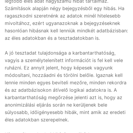
legtöbb éles adat nagyszámú hibát tartalmaz.
Számítások alapján négy bejegyzésből egy hibás. Ha
ragaszkodni szeretnénk az adatok minél hitelesebb
mivoltához, ezért ugyanazoknak a bejegyzéseknek
hasonlóan hibásnak kell lenniük mindkét adatbázisban:
az éles adatokban és a tesztadatokban is.
A jó tesztadat tulajdonsága a karbantarthatóság,
vagyis a személytelenített információt is fel kell vele
ruházni. Ez annyit jelent, hogy képesek vagyunk
módosítani, hozzáadni és törölni belőle. Igaznak kell
lennie minden egyes beviteli mezőre, minden rekordra
és az adatbázisokon átívelő logikai adatokra is. A
karbantarthatóság megőrzése jelenti azt is, hogy az
anonimizálási eljárás során ne kerüljenek bele
súlyosabb, időigényesebb hibák, mint amik az eredeti
éles adatokban szerepelnek.