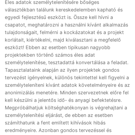
Éles adatok személytelenítésére bőséges
választékban találunk kereskedelemben kapható és
egyedi fejlesztésű eszközt is. Össze kell hívni a
csapatot, meghatározni a használni kívánt alkalmazás
tulajdonságait, felmérni a kockázatokat és a projekt
korlátait, kiértékelni, majd kiválasztani a megfelelő
eszközt! Ebben az esetben tipikusan nagyobb
projektekben történő számos éles adat
személytelenítése, tesztadattá konvertálása a feladat.
Tapasztalataink alapján az ilyen projektek gondos
tervezést igényelnek, különös tekintettel kell figyelni a
személyteleníteni kívánt adatok követelményeire és az
anonimizálás menetére. Minden szervezetnek előre fel
kell készülni a jelentős idő- és anyagi befektetésre.
Megpróbálhatjuk költséghatékonyan is végrehajtani a
személytelenítési eljárást, de ebben az esetben
számíthatunk a fent említett kihívások hibás
eredményeire. Azonban gondos tervezéssel és