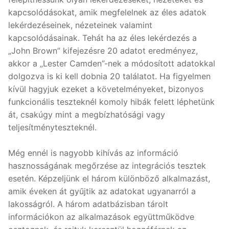
kapcsolódásokat, amik megfelelnek az éles adatok
lekérdezéseinek, nézeteinek valamint
kapcsolódásainak. Tehát ha az éles lekérdezés a
„John Brown” kifejezésre 20 adatot eredményez,
akkor a „Lester Camden”-nek a módosított adatokkal
dolgozva is ki kell dobnia 20 találatot. Ha figyelmen
kívül hagyjuk ezeket a követelményeket, bizonyos
funkcionális teszteknél komoly hibák felett léphetünk
át, csakúgy mint a megbízhatósági vagy
teljesítményteszteknél.
Még ennél is nagyobb kihívás az információ
hasznosságának megőrzése az integrációs tesztek
esetén. Képzeljünk el három különböző alkalmazást,
amik éveken át gyűjtik az adatokat ugyanarról a
lakosságról. A három adatbázisban tárolt
információkon az alkalmazások együttműködve