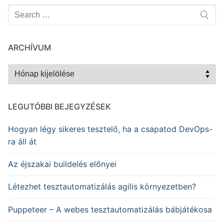
Keresése:
ARCHÍVUM
Archívum
LEGUTÓBBI BEJEGYZÉSEK
Hogyan légy sikeres tesztelő, ha a csapatod DevOps-
ra áll át
Az éjszakai buildelés előnyei
Létezhet tesztautomatizálás agilis környezetben?
Puppeteer – A webes tesztautomatizálás bábjátékosa