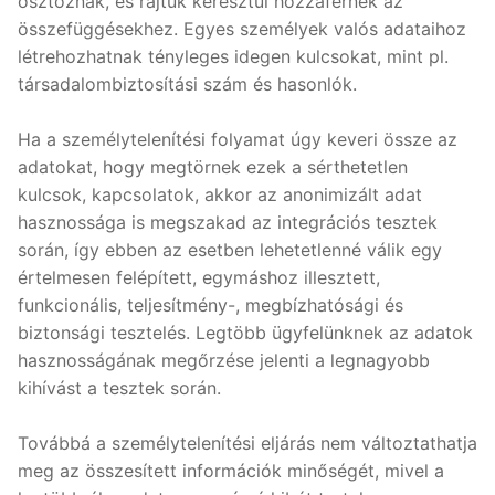
osztoznak, és rajtuk keresztül hozzáférnek az
összefüggésekhez. Egyes személyek valós adataihoz
létrehozhatnak tényleges idegen kulcsokat, mint pl.
társadalombiztosítási szám és hasonlók.
Ha a személytelenítési folyamat úgy keveri össze az
adatokat, hogy megtörnek ezek a sérthetetlen
kulcsok, kapcsolatok, akkor az anonimizált adat
hasznossága is megszakad az integrációs tesztek
során, így ebben az esetben lehetetlenné válik egy
értelmesen felépített, egymáshoz illesztett,
funkcionális, teljesítmény-, megbízhatósági és
biztonsági tesztelés. Legtöbb ügyfelünknek az adatok
hasznosságának megőrzése jelenti a legnagyobb
kihívást a tesztek során.
Továbbá a személytelenítési eljárás nem változtathatja
meg az összesített információk minőségét, mivel a