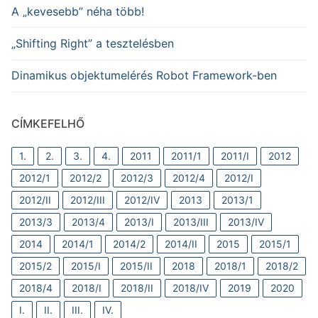
A „kevesebb” néha több!
„Shifting Right” a tesztelésben
Dinamikus objektumelérés Robot Framework-ben
CÍMKEFELHŐ
1.
2.
3.
4.
2011
2011/1
2011/I
2012
2012/1
2012/2
2012/3
2012/4
2012/I
2012/II
2012/III
2012/IV
2013
2013/1
2013/3
2013/4
2013/I
2013/III
2013/IV
2014
2014/1
2014/2
2014/II
2015
2015/1
2015/2
2015/I
2015/II
2018
2018/1
2018/2
2018/4
2018/I
2018/II
2018/IV
2019
2020
I.
II.
III.
IV.