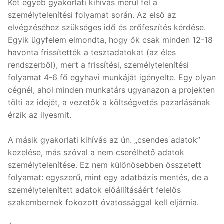
Két egyéb gyakorlati kihívás merül fel a
személytelenítési folyamat során. Az első az
elvégzéséhez szükséges idő és erőfeszítés kérdése.
Egyik ügyfelem elmondta, hogy ők csak minden 12-18
havonta frissítették a tesztadatokat (az éles
rendszerből), mert a frissítési, személytelenítési
folyamat 4-6 fő egyhavi munkáját igényelte. Egy olyan
cégnél, ahol minden munkatárs ugyanazon a projekten
tölti az idejét, a vezetők a költségvetés pazarlásának
érzik az ilyesmit.
A másik gyakorlati kihívás az ún. „csendes adatok”
kezelése, más szóval a nem cserélhető adatok
személytelenítése. Ez nem különösebben összetett
folyamat: egyszerű, mint egy adatbázis mentés, de a
személytelenített adatok előállításáért felelős
szakembernek fokozott óvatossággal kell eljárnia.