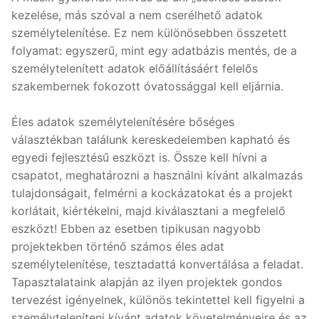
kezelése, más szóval a nem cserélhető adatok
személytelenítése. Ez nem különösebben összetett
folyamat: egyszerű, mint egy adatbázis mentés, de a
személytelenített adatok előállításáért felelős
szakembernek fokozott óvatossággal kell eljárnia.
Éles adatok személytelenítésére bőséges
választékban találunk kereskedelemben kapható és
egyedi fejlesztésű eszközt is. Össze kell hívni a
csapatot, meghatározni a használni kívánt alkalmazás
tulajdonságait, felmérni a kockázatokat és a projekt
korlátait, kiértékelni, majd kiválasztani a megfelelő
eszközt! Ebben az esetben tipikusan nagyobb
projektekben történő számos éles adat
személytelenítése, tesztadattá konvertálása a feladat.
Tapasztalataink alapján az ilyen projektek gondos
tervezést igényelnek, különös tekintettel kell figyelni a
személyteleníteni kívánt adatok követelményeire és az