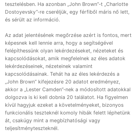
tesztelésben. Ha azonban „John Brown”-t „Charlotte
Dostoyevsky”-re cseréljük, egy férfiből máris nő lett,
és sérült az információ.
Az adat jelentésének megőrzése azért is fontos, mert
képesnek kell lennie arra, hogy a segítségével
felépíthessünk olyan lekérdezéseket, nézeteket és
kapcsolódásokat, amik megfelelnek az éles adatok
lekérdezéseinek, nézeteinek valamint
kapcsolódásainak. Tehát ha az éles lekérdezés a
„John Brown” kifejezésre 20 adatot eredményez,
akkor a „Lester Camden”-nek a módosított adatokkal
dolgozva is ki kell dobnia 20 találatot. Ha figyelmen
kívül hagyjuk ezeket a követelményeket, bizonyos
funkcionális teszteknél komoly hibák felett léphetünk
át, csakúgy mint a megbízhatósági vagy
teljesítményteszteknél.