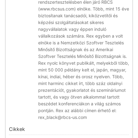
rendszertesztelésben élen járó RBCS
(www.rbcsus.com) elnöke. Több, mint 15 éve
biztosítanak tanácsadói, kiközvetítői és
képzési szolgáltatásokat sikeres
nagyvállalatok vagy éppen induló
vállalkozások számára. Rex egyben a volt
elnöke is a Nemzetközi Szoftver Tesztelés
Minősítő Bizottságnak és az Amerikai
Szoftver Tesztelés Minősítő Bizottságnak is.
Rex nyolc könyvet publikált, melyekből több,
mint 50 000 példány kelt el, japán, magyar,
kínai, indiai, héber és orosz nyelven. Több,
mint harminc cikket írt, több száz oldalnyi
prezentációt, gyakorlatot és szemináriumot
tartott, és vagy ötven alkalommal tartott
beszédet konferenciákon a világ számos
pontján. Rex az alábbi címen érhető el:
rex_black@rbcs-us.com
Cikkek