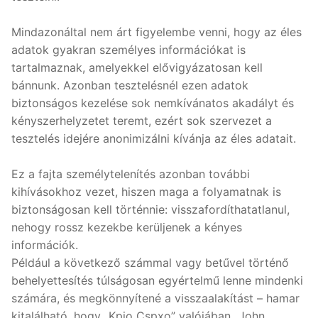
Mindazonáltal nem árt figyelembe venni, hogy az éles
adatok gyakran személyes információkat is
tartalmaznak, amelyekkel elővigyázatosan kell
bánnunk. Azonban tesztelésnél ezen adatok
biztonságos kezelése sok nemkívánatos akadályt és
kényszerhelyzetet teremt, ezért sok szervezet a
tesztelés idejére anonimizálni kívánja az éles adatait.
Ez a fajta személytelenítés azonban további
kihívásokhoz vezet, hiszen maga a folyamatnak is
biztonságosan kell történnie: visszafordíthatatlanul,
nehogy rossz kezekbe kerüljenek a kényes
információk.
Például a következő számmal vagy betűvel történő
behelyettesítés túlságosan egyértelmű lenne mindenki
számára, és megkönnyítené a visszaalakítást – hamar
kitalálható, hogy „Kpio Cspxo” valójában „John