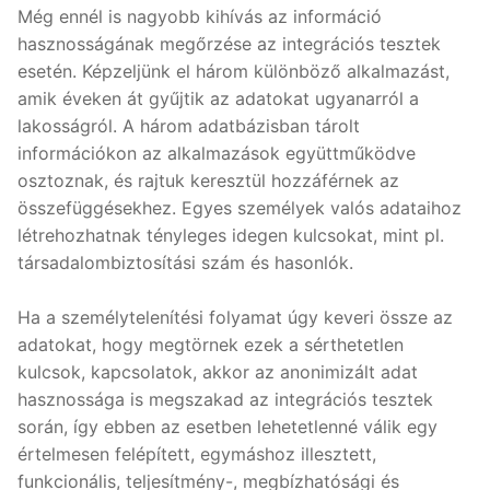
Még ennél is nagyobb kihívás az információ
hasznosságának megőrzése az integrációs tesztek
esetén. Képzeljünk el három különböző alkalmazást,
amik éveken át gyűjtik az adatokat ugyanarról a
lakosságról. A három adatbázisban tárolt
információkon az alkalmazások együttműködve
osztoznak, és rajtuk keresztül hozzáférnek az
összefüggésekhez. Egyes személyek valós adataihoz
létrehozhatnak tényleges idegen kulcsokat, mint pl.
társadalombiztosítási szám és hasonlók.
Ha a személytelenítési folyamat úgy keveri össze az
adatokat, hogy megtörnek ezek a sérthetetlen
kulcsok, kapcsolatok, akkor az anonimizált adat
hasznossága is megszakad az integrációs tesztek
során, így ebben az esetben lehetetlenné válik egy
értelmesen felépített, egymáshoz illesztett,
funkcionális, teljesítmény-, megbízhatósági és