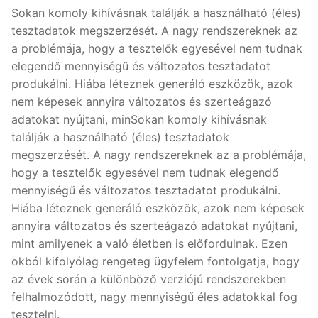
Sokan komoly kihívásnak találják a használható (éles)
tesztadatok megszerzését. A nagy rendszereknek az
a problémája, hogy a tesztelők egyesével nem tudnak
elegendő mennyiségű és változatos tesztadatot
produkálni. Hiába léteznek generáló eszközök, azok
nem képesek annyira változatos és szerteágazó
adatokat nyújtani, minSokan komoly kihívásnak
találják a használható (éles) tesztadatok
megszerzését. A nagy rendszereknek az a problémája,
hogy a tesztelők egyesével nem tudnak elegendő
mennyiségű és változatos tesztadatot produkálni.
Hiába léteznek generáló eszközök, azok nem képesek
annyira változatos és szerteágazó adatokat nyújtani,
mint amilyenek a való életben is előfordulnak. Ezen
okból kifolyólag rengeteg ügyfelem fontolgatja, hogy
az évek során a különböző verziójú rendszerekben
felhalmozódott, nagy mennyiségű éles adatokkal fog
tesztelni.