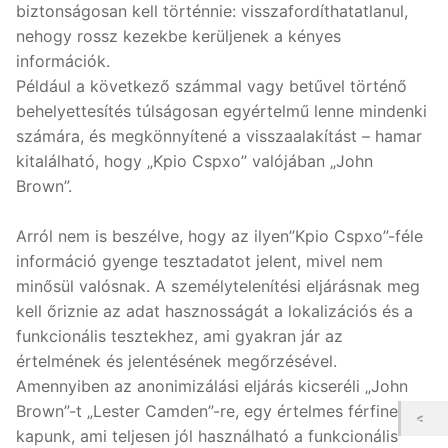
biztonságosan kell történnie: visszafordíthatatlanul,
nehogy rossz kezekbe kerüljenek a kényes
információk.
Például a következő számmal vagy betűvel történő
behelyettesítés túlságosan egyértelmű lenne mindenki
számára, és megkönnyítené a visszaalakítást – hamar
kitalálható, hogy „Kpio Cspxo” valójában „John
Brown”.
Arról nem is beszélve, hogy az ilyen”Kpio Cspxo”-féle
információ gyenge tesztadatot jelent, mivel nem
minősül valósnak. A személytelenítési eljárásnak meg
kell őriznie az adat hasznosságát a lokalizációs és a
funkcionális tesztekhez, ami gyakran jár az
értelmének és jelentésének megőrzésével.
Amennyiben az anonimizálási eljárás kicseréli „John
Brown”-t „Lester Camden”-re, egy értelmes férfinevet
kapunk, ami teljesen jól használható a funkcionális