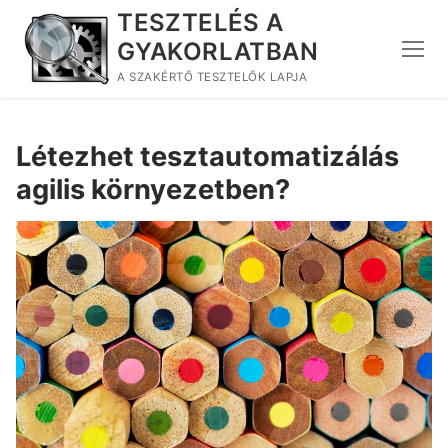
Ugrás
TESZTELÉS A
a
GYAKORLATBAN
tartalomra
A SZAKÉRTŐ TESZTELŐK LAPJA
Létezhet tesztautomatizálás
agilis környezetben?