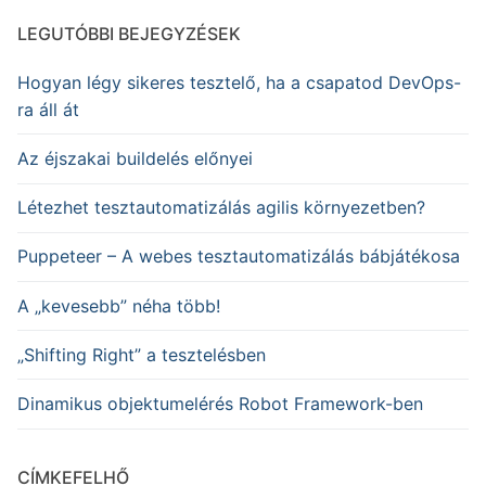
LEGUTÓBBI BEJEGYZÉSEK
Hogyan légy sikeres tesztelő, ha a csapatod DevOps-
ra áll át
Az éjszakai buildelés előnyei
Létezhet tesztautomatizálás agilis környezetben?
Puppeteer – A webes tesztautomatizálás bábjátékosa
A „kevesebb” néha több!
„Shifting Right” a tesztelésben
Dinamikus objektumelérés Robot Framework-ben
CÍMKEFELHŐ