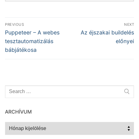
Bejegyzés
PREVIOUS
NEXT
navigáció
Previous
Next
Puppeteer – A webes
Az éjszakai buildelés
post:
post:
tesztautomatizálás
előnyei
bábjátékosa
Keresése:
ARCHÍVUM
Archívum