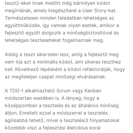
teszt2-eket írnak mielőtt még bármilyen kódot
megírnának, amely kiegészítené a User Story-kat.
Természetesen minden feladatban lehetséges az
együttműködés, így vannak olyan esetek, amikor a
fejlesztő együtt dolgozik a minőségbiztosítóval és
lehetséges teszteseteket fogalmaznak meg.
Addig a teszt sikertelen lesz, amíg a fejlesztő meg
nem írja azt a minimális kódot, ami sikeres teszthez
kell. Következő lépésként a kódot refaktorálják, hogy
az megfeleljen csapat minőségi elvárásainak.
A TDD-t alkalmazható Scrum vagy Kanban
módszertan esetében is. A lényeg, hogy a
középpontban a tesztelés és az általános minőség
álljon. Emellett ezzel a módszerrel a tesztelés
agilisabbá tehető, mivel a tesztelési3 folyamatokat
közelebb viszi a fejlesztési életciklus korai