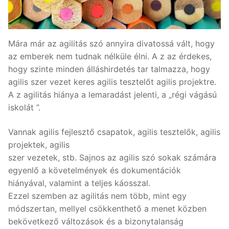
Mára már az agilitás szó annyira divatossá vált, hogy
az emberek nem tudnak nélküle élni. A z az érdekes,
hogy szinte minden álláshirdetés tar talmazza, hogy
agilis szer vezet keres agilis tesztelőt agilis projektre.
A z agilitás hiánya a lemaradást jelenti, a „régi vágású
iskolát ”.
Vannak agilis fejlesztő csapatok, agilis tesztelők, agilis
projektek, agilis
szer vezetek, stb. Sajnos az agilis szó sokak számára
egyenlő a követelmények és dokumentációk
hiányával, valamint a teljes káosszal.
Ezzel szemben az agilitás nem több, mint egy
módszertan, mellyel csökkenthető a menet közben
bekövetkező változások és a bizonytalanság