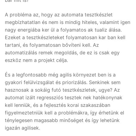
bár mit is?
A probléma az, hogy az automata tesztkészlet
megbízhatatlan és nem is mindig hiteles, valamint igen
nagy energiába ker ül a folyamatos ak tualiz álása.
Ezeket a tesztkészleteket folyamatosan kar ban kell
tartani, és folyamatosan bővíteni kell. Az
automatizálás remek megoldás, de ez is csak egy
eszköz nem a projekt célja.
És a legfontosabb még agilis környezet ben is a
gyakori felülvizsgálat és priorizálás. Senkinek sem
hasznosak a sokáig futó tesztkészletek, ugye? Az
automat izált regressziós tesztek nek hatékonynak
kell lenniük, és a fejlesztés korai szakaszában
figyelmeztetniük kell a problémákra, így érhetünk el
ténylegesen magasabb minőséget és így lehetünk
igazán agilisek.