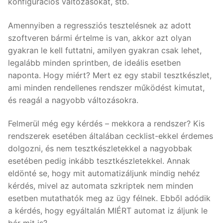
konfigurációs változásokat, stb.
Amennyiben a regressziós tesztelésnek az adott
szoftveren bármi értelme is van, akkor azt olyan
gyakran le kell futtatni, amilyen gyakran csak lehet,
legalább minden sprintben, de ideális esetben
naponta. Hogy miért? Mert ez egy stabil tesztkészlet,
ami minden rendellenes rendszer működést kimutat,
és reagál a nagyobb változásokra.
Felmerül még egy kérdés – mekkora a rendszer? Kis
rendszerek esetében általában cecklist-ekkel érdemes
dolgozni, és nem tesztkészletekkel a nagyobbak
esetében pedig inkább tesztkészletekkel. Annak
eldönté se, hogy mit automatizáljunk mindig nehéz
kérdés, mivel az automata szkriptek nem minden
esetben mutathatók meg az ügy félnek. Ebből adódik
a kérdés, hogy egyáltalán MIÉRT automat iz áljunk le