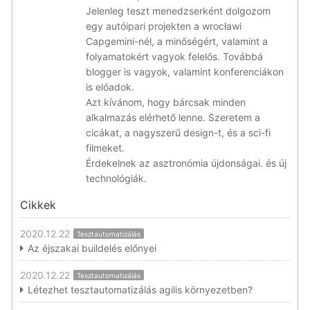
Jelenleg teszt menedzserként dolgozom
egy autóipari projekten a wrocławi
Capgemini-nél, a minőségért, valamint a
folyamatokért vagyok felelős. Továbbá
blogger is vagyok, valamint konferenciákon
is előadok.
Azt kívánom, hogy bárcsak minden
alkalmazás elérhető lenne. Szeretem a
cicákat, a nagyszerű design-t, és a sci-fi
filmeket.
Érdekelnek az asztronómia újdonságai. és új
technológiák.
Cikkek
2020.12.22
Tesztautomatizálás
Az éjszakai buildelés előnyei
2020.12.22
Tesztautomatizálás
Létezhet tesztautomatizálás agilis környezetben?