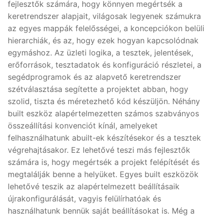
fejlesztők számára, hogy könnyen megértsék a
keretrendszer alapjait, világosak legyenek számukra
az egyes mappák felelősségei, a koncepciókon belüli
hierarchiák, és az, hogy ezek hogyan kapcsolódnak
egymáshoz. Az üzleti logika, a tesztek, jelentések,
erőforrások, tesztadatok és konfiguráció részletei, a
segédprogramok és az alapvető keretrendszer
szétválasztása segítette a projektet abban, hogy
szolid, tiszta és méretezhető kód készüljön. Néhány
built eszköz alapértelmezetten számos szabványos
összeállítási konvenciót kínál, amelyeket
felhasználhatunk abuilt-ek készítésekor és a tesztek
végrehajtásakor. Ez lehetővé teszi más fejlesztők
számára is, hogy megértsék a projekt felépítését és
megtalálják benne a helyüket. Egyes built eszközök
lehetővé teszik az alapértelmezett beállításaik
újrakonfigurálását, vagyis felülírhatóak és
használhatunk bennük saját beállításokat is. Még a