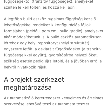
függőségektől (tranzitív függőségek), amelyeket
szintén le kell tölteni és hozzá kell adni.
A legtöbb build eszköz rugalmas függőség kezelő
lehetőségekkel rendelkezik konfigurációs fájlok
formájában (például pom.xml, build.gradle), amelyeket
akár módosíthatunk is. A build eszköz automatikusan
létrehoz egy helyi repositoryt (helyi struktúrát),
egyszerre letölti a deklarált függőségeket (a tranzitív
függőségeikkel együtt), gyorsítótárba helyezi őket,
szükség esetén pedig újra letölti, és a jövőben erről a
helyről hivatkozik rájuk.
A projekt szerkezet
meghatározása
Az automatizáló keretrendszer kényelmes és értelmes
szervezése lehetővé teszi az automata tesztet