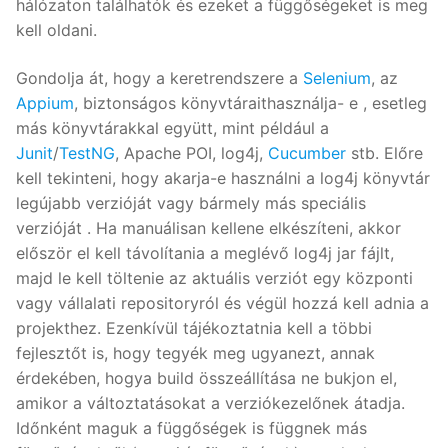
hálózaton találhatók és ezeket a függőségeket is meg
kell oldani.
Gondolja át, hogy a keretrendszere a
Selenium
, az
Appium
, biztonságos könyvtáraithasználja- e , esetleg
más könyvtárakkal együtt, mint például a
Junit
/
TestNG
, Apache POI, log4j,
Cucumber
stb. Előre
kell tekinteni, hogy akarja-e használni a log4j könyvtár
legújabb verzióját vagy bármely más speciális
verzióját . Ha manuálisan kellene elkészíteni, akkor
először el kell távolítania a meglévő log4j jar fájlt,
majd le kell töltenie az aktuális verziót egy központi
vagy vállalati repositoryról és végül hozzá kell adnia a
projekthez. Ezenkívül tájékoztatnia kell a többi
fejlesztőt is, hogy tegyék meg ugyanezt, annak
érdekében, hogya build összeállítása ne bukjon el,
amikor a változtatásokat a verziókezelőnek átadja.
Időnként maguk a függőségek is függnek más