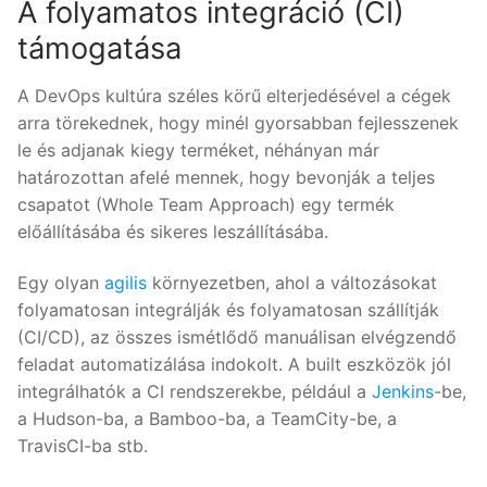
A folyamatos integráció (CI)
támogatása
A DevOps kultúra széles körű elterjedésével a cégek
arra törekednek, hogy minél gyorsabban fejlesszenek
le és adjanak kiegy terméket, néhányan már
határozottan afelé mennek, hogy bevonják a teljes
csapatot (Whole Team Approach) egy termék
előállításába és sikeres leszállításába.
Egy olyan
agilis
környezetben, ahol a változásokat
folyamatosan integrálják és folyamatosan szállítják
(CI/CD), az összes ismétlődő manuálisan elvégzendő
feladat automatizálása indokolt. A built eszközök jól
integrálhatók a CI rendszerekbe, például a
Jenkins
-be,
a Hudson-ba, a Bamboo-ba, a TeamCity-be, a
TravisCI-ba stb.