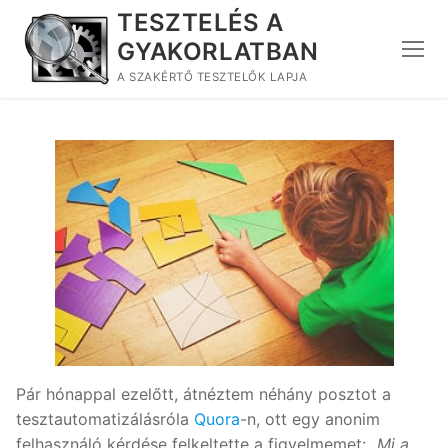
Ugrás
TESZTELÉS A
a
GYAKORLATBAN
tartalomra
A SZAKÉRTŐ TESZTELŐK LAPJA
Pár hónappal ezelőtt, átnéztem néhány posztot a
tesztautomatizálásróla
Quora
-n, ott egy anonim
felhasználó kérdése felkeltette a figyelmemet: „
Mi a