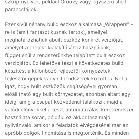
szkriptnyelvek, például Groovy vagy egyszerű shell
parancsfájlok.
Ezenkívül néhány build eszköz alkalmasa „Wrappers” –
re is (amit fantasztikusnak tartok), amellyel
meghatározhatjuk abuilt eszköz konkrét verzióját,
amelyet a projekt kialakításához használunk,
függetlenül a rendszerünkbe telepített built eszköz
verziójától. Ez lehetővé teszi a következetes build
készítést a különböző fejlesztői környezetek,
fejlesztői gépek vagy CI rendszerek között is. Noha
igaz, hogy built eszközök segítségével gyorsan
előállítható egy built környezetet, azonban eltart egy
ideig, amíg a csapat közvetlenül találkozik majd a
valódi előnyökkel a teszt automatizálási keretrendszer
használata során, például ez akkor lesz majd
nyilvánvaló, amikor a feladatok elvégzésénél már az
apróbb dolgok finomítása is megtörténik. És minden