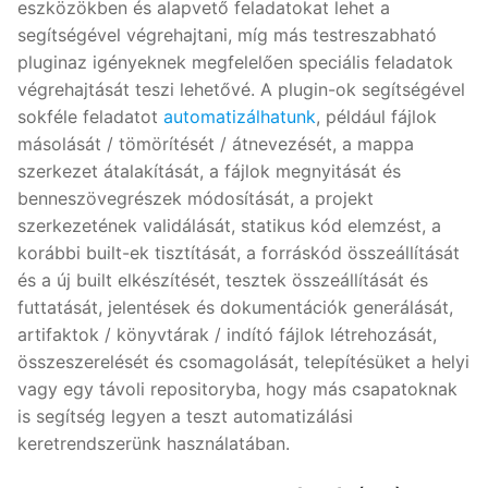
eszközökben és alapvető feladatokat lehet a
segítségével végrehajtani, míg más testreszabható
pluginaz igényeknek megfelelően speciális feladatok
végrehajtását teszi lehetővé. A plugin-ok segítségével
sokféle feladatot
automatizálhatunk
, például fájlok
másolását / tömörítését / átnevezését, a mappa
szerkezet átalakítását, a fájlok megnyitását és
benneszövegrészek módosítását, a projekt
szerkezetének validálását, statikus kód elemzést, a
korábbi built-ek tisztítását, a forráskód összeállítását
és a új built elkészítését, tesztek összeállítását és
futtatását, jelentések és dokumentációk generálását,
artifaktok / könyvtárak / indító fájlok létrehozását,
összeszerelését és csomagolását, telepítésüket a helyi
vagy egy távoli repositoryba, hogy más csapatoknak
is segítség legyen a teszt automatizálási
keretrendszerünk használatában.