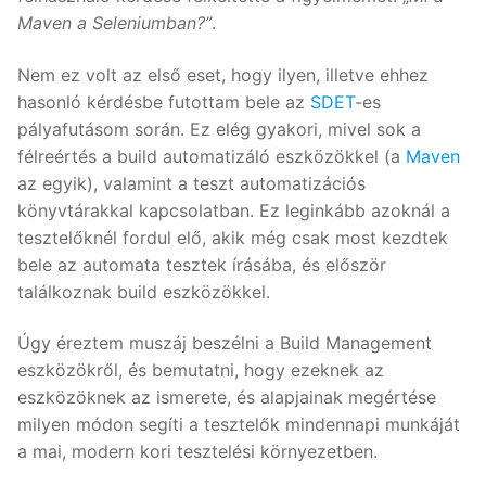
Maven a Seleniumban?”
.
Nem ez volt az első eset, hogy ilyen, illetve ehhez
hasonló kérdésbe futottam bele az
SDET
-es
pályafutásom során. Ez elég gyakori, mivel sok a
félreértés a build automatizáló eszközökkel (a
Maven
az egyik), valamint a teszt automatizációs
könyvtárakkal kapcsolatban. Ez leginkább azoknál a
tesztelőknél fordul elő, akik még csak most kezdtek
bele az automata tesztek írásába, és először
találkoznak build eszközökkel.
Úgy éreztem muszáj beszélni a Build Management
eszközökről, és bemutatni, hogy ezeknek az
eszközöknek az ismerete, és alapjainak megértése
milyen módon segíti a tesztelők mindennapi munkáját
a mai, modern kori tesztelési környezetben.