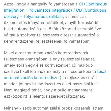
Azzal, hogy a hangsúly folyamatosan a
CI (Continuous
Integration = folyamatos integráció) / CD (Continuous
delivery = folyamatos szállítás)
, valamint az
üzemeltetés irányába tolódik el, a nyílt forráskódú
build automatizáló eszközök központi szereplőjévé
váltak a szoftver fejlesztésés a teszt automatizáló
keretrendszerek fejlesztésének folyamatában.
Mivel a tesztautomatizációs keretrendszerek
fejlesztése önmagában is egy fejlesztési feladat,
amely során egy éles környezetben jól működő
szoftvert kell létrehozni (mely a mi esetünkben a
teszt
automatizációs keretrendszer
), a fejlesztés során
minden jól bevált módszert és elvet használni kell.
Nem meglepő tehát, hogy a build management
eszközök itt is jelentős szerepet játszanak.
Néhány kisebb automatizálási próbálkozásnál láttam,