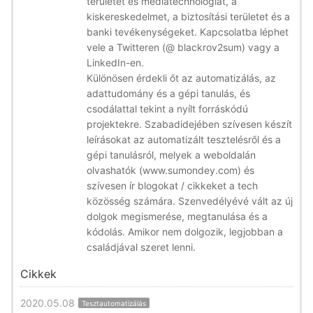
területet és médiatechnológiát, a
kiskereskedelmet, a biztosítási területet és a
banki tevékenységeket. Kapcsolatba léphet
vele a Twitteren (@ blackrov2sum) vagy a
LinkedIn-en.
Különösen érdekli őt az automatizálás, az
adattudomány és a gépi tanulás, és
csodálattal tekint a nyílt forráskódú
projektekre. Szabadidejében szívesen készít
leírásokat az automatizált tesztelésről és a
gépi tanulásról, melyek a weboldalán
olvashatók (www.sumondey.com) és
szívesen ír blogokat / cikkeket a tech
közösség számára. Szenvedélyévé vált az új
dolgok megismerése, megtanulása és a
kódolás. Amikor nem dolgozik, legjobban a
családjával szeret lenni.
Cikkek
2020.05.08
Tesztautomatizálás