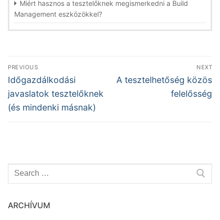
Miért hasznos a tesztelőknek megismerkedni a Build
Management eszközökkel?
Bejegyzés
PREVIOUS
NEXT
navigáció
Previous
Next
Időgazdálkodási
A tesztelhetőség közös
post:
post:
javaslatok tesztelőknek
felelősség
(és mindenki másnak)
Keresése:
ARCHÍVUM