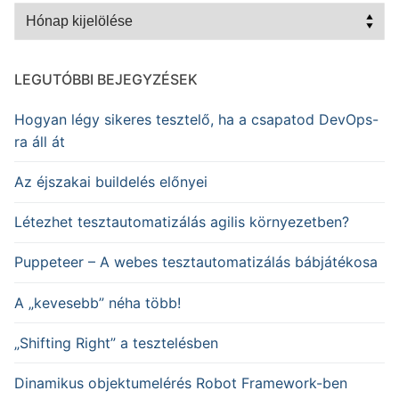
Archívum
LEGUTÓBBI BEJEGYZÉSEK
Hogyan légy sikeres tesztelő, ha a csapatod DevOps-
ra áll át
Az éjszakai buildelés előnyei
Létezhet tesztautomatizálás agilis környezetben?
Puppeteer – A webes tesztautomatizálás bábjátékosa
A „kevesebb” néha több!
„Shifting Right” a tesztelésben
Dinamikus objektumelérés Robot Framework-ben