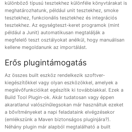
különböző típusú tesztekhez különféle könyvtárakat is
meghatározhatunk, például unit tesztekhez, smoke
tesztekhez, funkcionális tesztekhez és integrációs
tesztekhez. Az egységteszt-keret programok (mint
például a Junit) automatikusan megtalálják a
megfelelő teszt osztályokat anélkül, hogy manuálisan
kellene megoldanunk az importálást.
Erős plugintámogatás
Az összes built eszköz rendelkezik szoftver-
kiegészítőkkel vagy olyan eszközökkel, amelyek a
meglévőfunkcióikat egészítik ki továbbiakkal. Ezek a
Build Tool Plugin-ok. Akár tudatosan vagy éppen
akaratlanul valószínűlegsokan már használtuk ezeket
a bővítményeket a napi feladataink elvégzésekor
(emlékszünk a Maven biztonságos pluginjára?).
Néhány plugin már alapból megtalálható a built