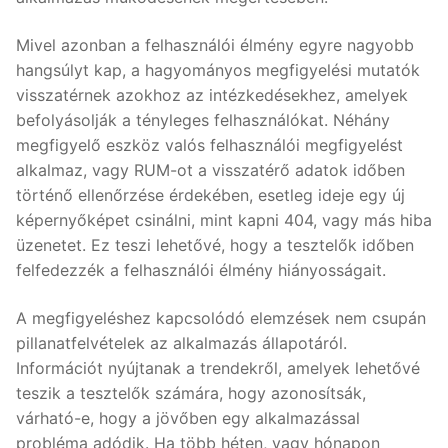
Mivel azonban a felhasználói élmény egyre nagyobb
hangsúlyt kap, a hagyományos megfigyelési mutatók
visszatérnek azokhoz az intézkedésekhez, amelyek
befolyásolják a tényleges felhasználókat. Néhány
megfigyelő eszköz valós felhasználói megfigyelést
alkalmaz, vagy RUM-ot a visszatérő adatok időben
történő ellenőrzése érdekében, esetleg ideje egy új
képernyőképet csinálni, mint kapni 404, vagy más hiba
üzenetet. Ez teszi lehetővé, hogy a tesztelők időben
felfedezzék a felhasználói élmény hiányosságait.
A megfigyeléshez kapcsolódó elemzések nem csupán
pillanatfelvételek az alkalmazás állapotáról.
Információt nyújtanak a trendekről, amelyek lehetővé
teszik a tesztelők számára, hogy azonosítsák,
várható-e, hogy a jövőben egy alkalmazással
probléma adódik. Ha több héten, vagy hónapon