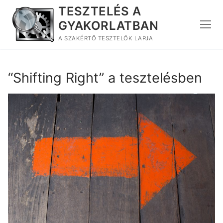
Ugrás
TESZTELÉS A
a
GYAKORLATBAN
tartalomra
A SZAKÉRTŐ TESZTELŐK LAPJA
“Shifting Right” a tesztelésben