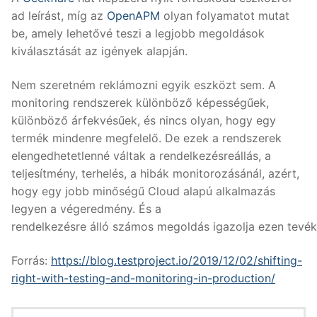
ad leírást, míg az
OpenAPM
olyan folyamatot mutat
be, amely lehetővé teszi a legjobb megoldások
kiválasztását az igények alapján.
Nem szeretném reklámozni egyik eszközt sem. A
monitoring rendszerek különböző képességűek,
különböző árfekvésűek, és nincs olyan, hogy egy
termék mindenre megfelelő. De ezek a rendszerek
elengedhetetlenné váltak a rendelkezésreállás, a
teljesítmény, terhelés, a hibák monitorozásánál, azért,
hogy egy jobb minőségű Cloud alapú alkalmazás
legyen a végeredmény. És a
rendelkezésre álló számos megoldás igazolja ezen tevé
Forrás:
https://blog.testproject.io/2019/12/02/shifting-
right-with-testing-and-monitoring-in-production/