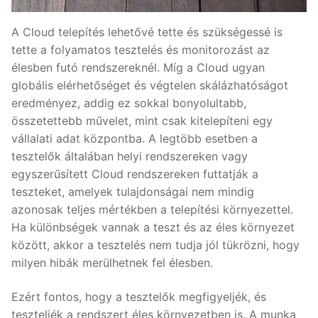
A Cloud telepítés lehetővé tette és szükségessé is
tette a folyamatos tesztelés és monitorozást az
élesben futó rendszereknél. Míg a Cloud ugyan
globális elérhetőséget és végtelen skálázhatóságot
eredményez, addig ez sokkal bonyolultabb,
összetettebb művelet, mint csak kitelepíteni egy
vállalati adat központba. A legtöbb esetben a
tesztelők általában helyi rendszereken vagy
egyszerűsített Cloud rendszereken futtatják a
teszteket, amelyek tulajdonságai nem mindig
azonosak teljes mértékben a telepítési környezettel.
Ha különbségek vannak a teszt és az éles környezet
között, akkor a tesztelés nem tudja jól tükrözni, hogy
milyen hibák merülhetnek fel élesben.
Ezért fontos, hogy a tesztelők megfigyeljék, és
teszteljék a rendszert éles környezetben is. A munka