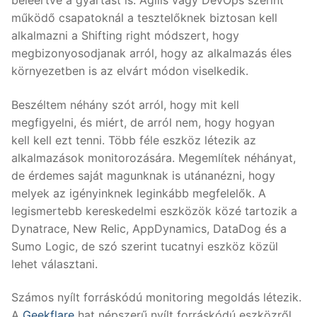
beleértve a gyártást is. Agilis vagy DevOps szerint
működő csapatoknál a tesztelőknek biztosan kell
alkalmazni a Shifting right módszert, hogy
megbizonyosodjanak arról, hogy az alkalmazás éles
környezetben is az elvárt módon viselkedik.
Beszéltem néhány szót arról, hogy mit kell
megfigyelni, és miért, de arról nem, hogy hogyan
kell kell ezt tenni. Több féle eszköz létezik az
alkalmazások monitorozására. Megemlítek néhányat,
de érdemes saját magunknak is utánanézni, hogy
melyek az igényinknek leginkább megfelelők. A
legismertebb kereskedelmi eszközök közé tartozik a
Dynatrace, New Relic, AppDynamics, DataDog és a
Sumo Logic, de szó szerint tucatnyi eszköz közül
lehet választani.
Számos nyílt forráskódú monitoring megoldás létezik.
A
Geekflare
hat népszerű nyílt forráskódú eszközről