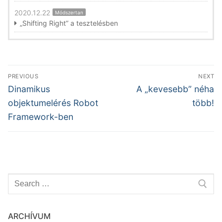
2020.12.22
Módszertan
„Shifting Right” a tesztelésben
Bejegyzés
PREVIOUS
NEXT
navigáció
Previous
Next
Dinamikus
A „kevesebb” néha
post:
post:
objektumelérés Robot
több!
Framework-ben
Keresése:
ARCHÍVUM