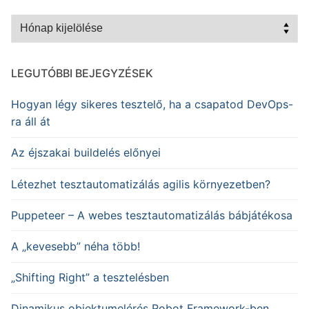
Archívum
LEGUTÓBBI BEJEGYZÉSEK
Hogyan légy sikeres tesztelő, ha a csapatod DevOps-
ra áll át
Az éjszakai buildelés előnyei
Létezhet tesztautomatizálás agilis környezetben?
Puppeteer – A webes tesztautomatizálás bábjátékosa
A „kevesebb” néha több!
„Shifting Right” a tesztelésben
Dinamikus objektumelérés Robot Framework-ben