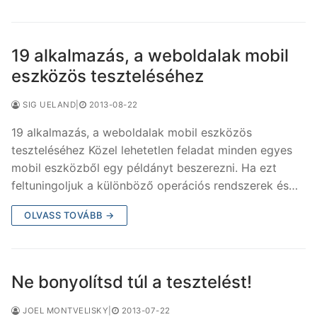
19 alkalmazás, a weboldalak mobil
eszközös teszteléséhez
SIG UELAND
|
2013-08-22
19 alkalmazás, a weboldalak mobil eszközös
teszteléséhez Közel lehetetlen feladat minden egyes
mobil eszközből egy példányt beszerezni. Ha ezt
feltuningoljuk a különböző operációs rendszerek és…
OLVASS TOVÁBB →
Ne bonyolítsd túl a tesztelést!
JOEL MONTVELISKY
|
2013-07-22