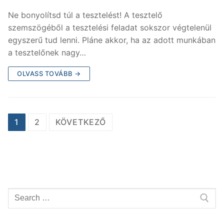
Ne bonyolítsd túl a tesztelést! A tesztelő
szemszögéből a tesztelési feladat sokszor végtelenül
egyszerű tud lenni. Pláne akkor, ha az adott munkában
a tesztelőnek nagy…
OLVASS TOVÁBB →
Bejegyzés
1
2
KÖVETKEZŐ
navigáció
Keresése: