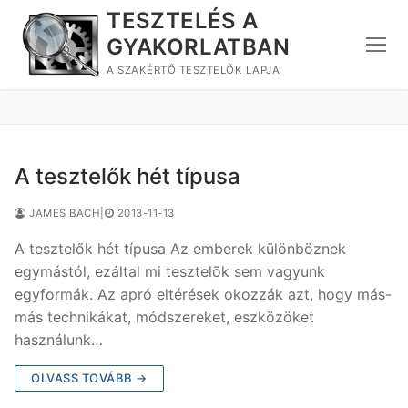
Ugrás
TESZTELÉS A
a
GYAKORLATBAN
tartalomra
A SZAKÉRTŐ TESZTELŐK LAPJA
A tesztelők hét típusa
JAMES BACH
|
2013-11-13
A tesztelők hét típusa Az emberek különböznek
egymástól, ezáltal mi tesztelõk sem vagyunk
egyformák. Az apró eltérések okozzák azt, hogy más-
más technikákat, módszereket, eszközöket
használunk…
OLVASS TOVÁBB →