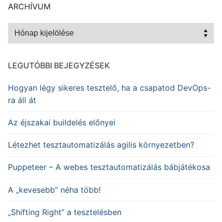
ARCHÍVUM
Archívum
LEGUTÓBBI BEJEGYZÉSEK
Hogyan légy sikeres tesztelő, ha a csapatod DevOps-
ra áll át
Az éjszakai buildelés előnyei
Létezhet tesztautomatizálás agilis környezetben?
Puppeteer – A webes tesztautomatizálás bábjátékosa
A „kevesebb” néha több!
„Shifting Right” a tesztelésben