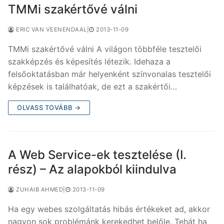
TMMi szakértővé válni
ERIC VAN VEENENDAAL
|
2013-11-09
TMMi szakértővé válni A világon többféle tesztelői
szakképzés és képesítés létezik. Idehaza a
felsőoktatásban már helyenként színvonalas tesztelői
képzések is találhatóak, de ezt a szakértői…
OLVASS TOVÁBB →
A Web Service-ek tesztelése (I.
rész) – Az alapokból kiindulva
ZUHAIB AHMED
|
2013-11-09
Ha egy webes szolgáltatás hibás értékeket ad, akkor
nagyon sok problémánk kerekedhet belőle. Tehát ha