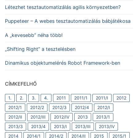
Létezhet tesztautomatizálás agilis környezetben?
Puppeteer – A webes tesztautomatizálás bábjátékosa
A „kevesebb” néha több!
„Shifting Right” a tesztelésben
Dinamikus objektumelérés Robot Framework-ben
CÍMKEFELHŐ
1.
2.
3.
4.
2011
2011/1
2011/I
2012
2012/1
2012/2
2012/3
2012/4
2012/I
2012/II
2012/III
2012/IV
2013
2013/1
2013/3
2013/4
2013/I
2013/III
2013/IV
2014
2014/1
2014/2
2014/II
2015
2015/1