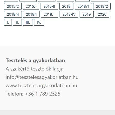
2015/2
2015/I
2015/II
2018
2018/1
2018/2
2018/4
2018/I
2018/II
2018/IV
2019
2020
I.
II.
III.
IV.