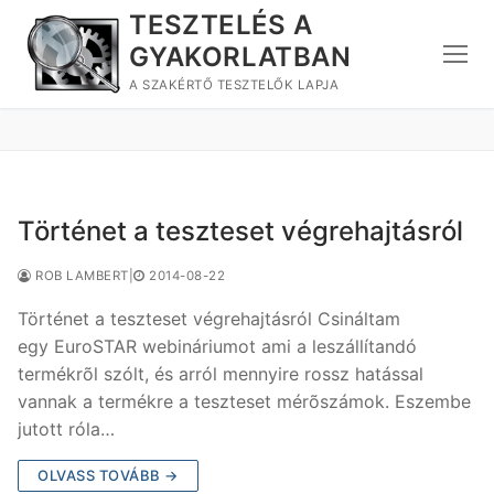
Ugrás
TESZTELÉS A
a
GYAKORLATBAN
tartalomra
A SZAKÉRTŐ TESZTELŐK LAPJA
Történet a teszteset végrehajtásról
ROB LAMBERT
|
2014-08-22
Történet a teszteset végrehajtásról Csináltam
egy EuroSTAR webináriumot ami a leszállítandó
termékrõl szólt, és arról mennyire rossz hatással
vannak a termékre a teszteset mérõszámok. Eszembe
jutott róla…
OLVASS TOVÁBB →