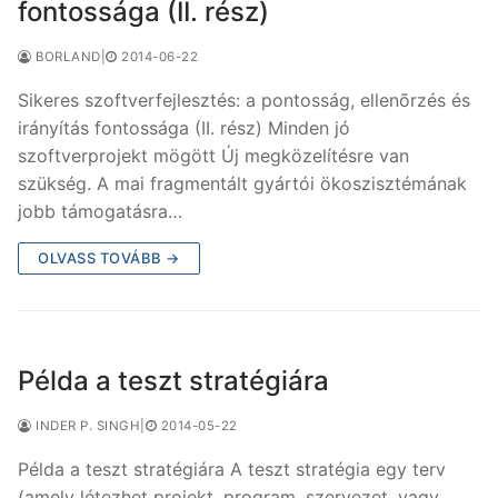
fontossága (II. rész)
BORLAND
|
2014-06-22
Sikeres szoftverfejlesztés: a pontosság, ellenõrzés és
irányítás fontossága (II. rész) Minden jó
szoftverprojekt mögött Új megközelítésre van
szükség. A mai fragmentált gyártói ökoszisztémának
jobb támogatásra…
OLVASS TOVÁBB →
Példa a teszt stratégiára
INDER P. SINGH
|
2014-05-22
Példa a teszt stratégiára A teszt stratégia egy terv
(amely létezhet projekt, program, szervezet, vagy