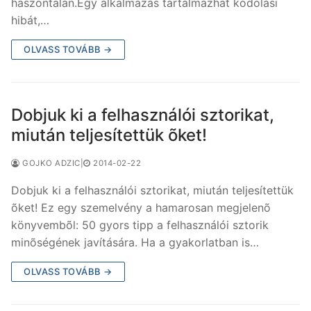
haszontalan.Egy alkalmazás tartalmazhat kódolási
hibát,…
OLVASS TOVÁBB →
Dobjuk ki a felhasználói sztorikat,
miután teljesítettük õket!
GOJKO ADZIC
|
2014-02-22
Dobjuk ki a felhasználói sztorikat, miután teljesítettük
õket! Ez egy szemelvény a hamarosan megjelenõ
könyvembõl: 50 gyors tipp a felhasználói sztorik
minõségének javítására. Ha a gyakorlatban is…
OLVASS TOVÁBB →