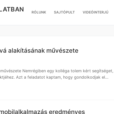
RLATBAN
RÓLUNK
SAJTÓPULT
VIDEÓINTERJÚ
óvá alakításának művészete
 művészete Nemrégiben egy kolléga tolem kért segítséget,
ojektjéhez. Azt a feladatot kaptam, hogy gondolkodjak el…
 mobilalkalmazás eredményes