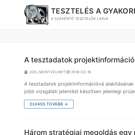
Ugrás
TESZTELÉS A GYAKO
a
tartalomra
A SZAKÉRTŐ TESZTELŐK LAPJA
A tesztadatok projektinformáci
JOEL MONTVELISKY
|
2018-02-16
A tesztadatok projektinformációvá alakításának
jobb vizsgálati jelentést készítsen jelenlegi pr
OLVASS TOVÁBB →
Három stratégiai megoldás egy