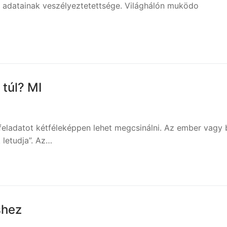
és adatainak veszélyeztetettsége. Világhálón muködo
 túl? MI
 feladatot kétféleképpen lehet megcsinálni. Az ember vagy 
 letudja”. Az…
shez