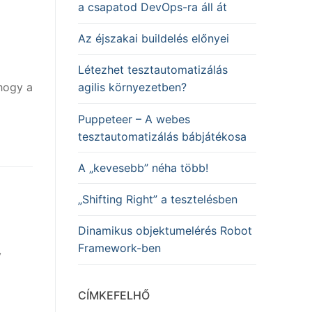
a csapatod DevOps-ra áll át
Az éjszakai buildelés előnyei
Létezhet tesztautomatizálás
hogy a
agilis környezetben?
Puppeteer – A webes
tesztautomatizálás bábjátékosa
A „kevesebb” néha több!
„Shifting Right” a tesztelésben
Dinamikus objektumelérés Robot
Framework-ben
y
CÍMKEFELHŐ