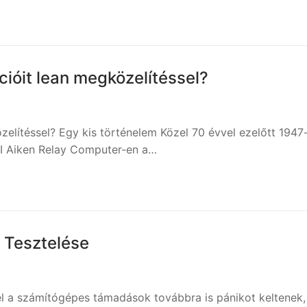
ióit lean megközelítéssel?
elítéssel? Egy kis történelem Közel 70 évvel ezelőtt 1947
II Aiken Relay Computer-en a…
 Tesztelése
l a számítógépes támadások továbbra is pánikot keltenek,