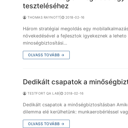
teszteléséhez
THOMAS RAYNOTT
|
2018-02-16
Három stratégiai megoldás egy mobilalkalmazá
növekedésével a fejlesztok igyekeznek a leheto
minoségbiztosítási…
OLVASS TOVÁBB →
Dedikált csapatok a minőségbiz
TESTFORT QA LAB
|
2018-02-16
Dedikált csapatok a minőségbiztosításban Amik
dilemma elé kerülhetünk: munkaerobérléssel vag
OLVASS TOVÁBB →