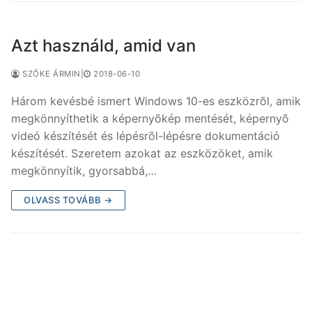
Azt használd, amid van
SZŐKE ÁRMIN
|
2018-06-10
Három kevésbé ismert Windows 10-es eszközrõl, amik
megkönnyíthetik a képernyõkép mentését, képernyõ
videó készítését és lépésrõl-lépésre dokumentáció
készítését. Szeretem azokat az eszközöket, amik
megkönnyítik, gyorsabbá,…
OLVASS TOVÁBB →