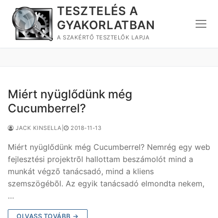
Ugrás
TESZTELÉS A
a
GYAKORLATBAN
tartalomra
A SZAKÉRTŐ TESZTELŐK LAPJA
Miért nyüglődünk még
Cucumberrel?
JACK KINSELLA
|
2018-11-13
Miért nyüglődünk még Cucumberrel? Nemrég egy web
fejlesztési projektrõl hallottam beszámolót mind a
munkát végzõ tanácsadó, mind a kliens
szemszögébõl. Az egyik tanácsadó elmondta nekem,
…
OLVASS TOVÁBB →