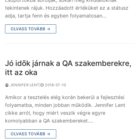
tekintenek rájuk. Hozzáadott értéküket ez a státusz
adja, tartja fenn és egyben folyamatosan…
OLVASS TOVÁBB →
Jó idõk járnak a QA szakemberekre,
itt az oka
JENNIFER LENT
|
2018-07-10
Amikor a tesztelés elég korán bekerül a fejlesztési
folyamatba, minden jobban mûködik. Jennifer Lent
cikke arról, hogy miért veszik végre egyre
komolyabban a QA szakembereket.…
OLVASS TOVÁBB →