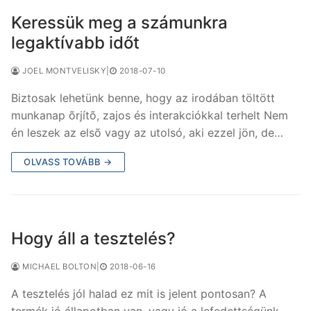
Keressük meg a számunkra
legaktívabb időt
JOEL MONTVELISKY
|
2018-07-10
Biztosak lehetünk benne, hogy az irodában töltött
munkanap õrjítõ, zajos és interakciókkal terhelt Nem
én leszek az elsõ vagy az utolsó, aki ezzel jön, de…
OLVASS TOVÁBB →
Hogy áll a tesztelés?
MICHAEL BOLTON
|
2018-06-16
A tesztelés jól halad ez mit is jelent pontosan? A
termék jó állapotban van, vagy jó a lefedettségünk,