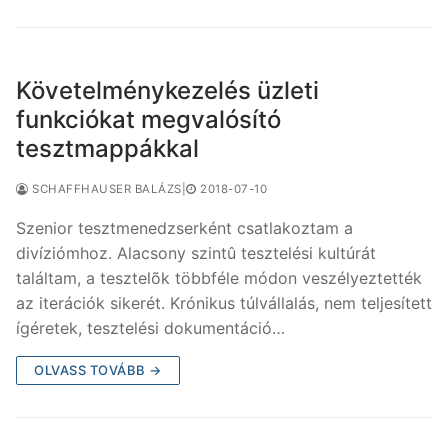
Követelménykezelés üzleti
funkciókat megvalósító
tesztmappákkal
SCHAFFHAUSER BALÁZS
|
2018-07-10
Szenior tesztmenedzserként csatlakoztam a
divíziómhoz. Alacsony szintû tesztelési kultúrát
találtam, a tesztelõk többféle módon veszélyeztették
az iterációk sikerét. Krónikus túlvállalás, nem teljesített
ígéretek, tesztelési dokumentáció…
OLVASS TOVÁBB →