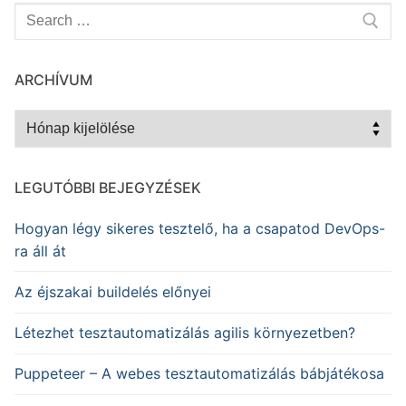
Keresése:
ARCHÍVUM
Archívum
LEGUTÓBBI BEJEGYZÉSEK
Hogyan légy sikeres tesztelő, ha a csapatod DevOps-
ra áll át
Az éjszakai buildelés előnyei
Létezhet tesztautomatizálás agilis környezetben?
Puppeteer – A webes tesztautomatizálás bábjátékosa