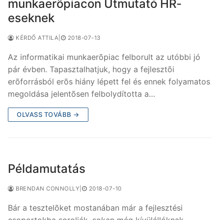
munkaerõpiacon Útmutató HR-
eseknek
KÉRDŐ ATTILA
|
2018-07-13
Az informatikai munkaerõpiac felborult az utóbbi jó
pár évben. Tapasztalhatjuk, hogy a fejlesztõi
erõforrásból erõs hiány lépett fel és ennek folyamatos
megoldása jelentõsen felbolydította a…
OLVASS TOVÁBB →
Példamutatás
BRENDAN CONNOLLY
|
2018-07-10
Bár a tesztelõket mostanában már a fejlesztési
csoportokba sorolják, sokan még kívülállóknak