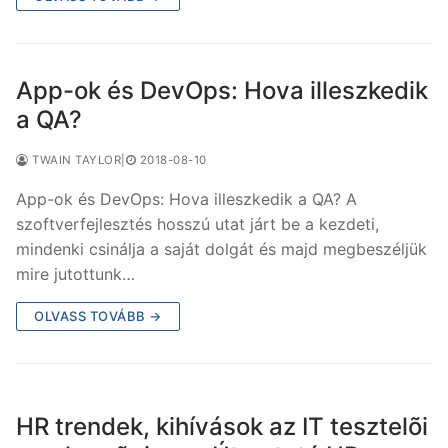
App-ok és DevOps: Hova illeszkedik
a QA?
TWAIN TAYLOR
|
2018-08-10
App-ok és DevOps: Hova illeszkedik a QA? A
szoftverfejlesztés hosszú utat járt be a kezdeti,
mindenki csinálja a saját dolgát és majd megbeszéljük
mire jutottunk…
OLVASS TOVÁBB →
HR trendek, kihívások az IT tesztelõi