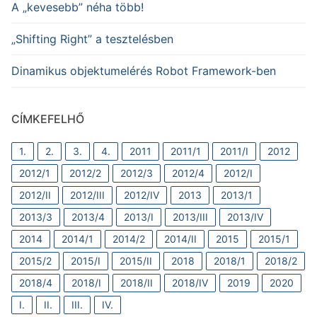
A „kevesebb” néha több!
„Shifting Right” a tesztelésben
Dinamikus objektumelérés Robot Framework-ben
CÍMKEFELHŐ
1.
2.
3.
4.
2011
2011/1
2011/I
2012
2012/1
2012/2
2012/3
2012/4
2012/I
2012/II
2012/III
2012/IV
2013
2013/1
2013/3
2013/4
2013/I
2013/III
2013/IV
2014
2014/1
2014/2
2014/II
2015
2015/1
2015/2
2015/I
2015/II
2018
2018/1
2018/2
2018/4
2018/I
2018/II
2018/IV
2019
2020
I.
II.
III.
IV.