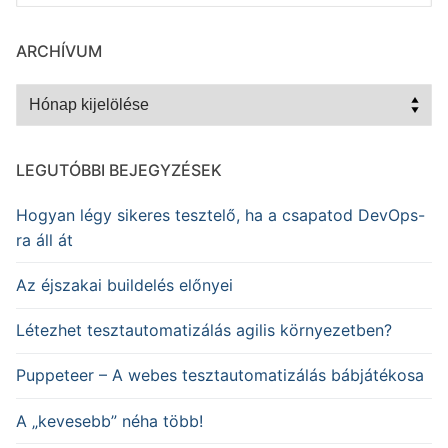
ARCHÍVUM
Archívum
LEGUTÓBBI BEJEGYZÉSEK
Hogyan légy sikeres tesztelő, ha a csapatod DevOps-
ra áll át
Az éjszakai buildelés előnyei
Létezhet tesztautomatizálás agilis környezetben?
Puppeteer – A webes tesztautomatizálás bábjátékosa
A „kevesebb” néha több!