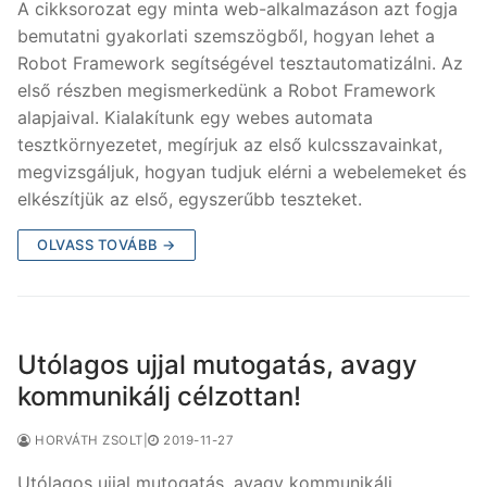
A cikksorozat egy minta web-alkalmazáson azt fogja
bemutatni gyakorlati szemszögből, hogyan lehet a
Robot Framework segítségével tesztautomatizálni. Az
első részben megismerkedünk a Robot Framework
alapjaival. Kialakítunk egy webes automata
tesztkörnyezetet, megírjuk az első kulcsszavainkat,
megvizsgáljuk, hogyan tudjuk elérni a webelemeket és
elkészítjük az első, egyszerűbb teszteket.
OLVASS TOVÁBB →
Utólagos ujjal mutogatás, avagy
kommunikálj célzottan!
HORVÁTH ZSOLT
|
2019-11-27
Utólagos ujjal mutogatás, avagy kommunikálj