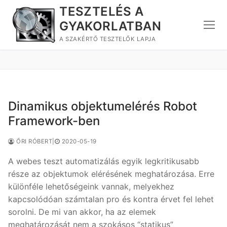
Ugrás
TESZTELÉS A
a
GYAKORLATBAN
tartalomra
A SZAKÉRTŐ TESZTELŐK LAPJA
Dinamikus objektumelérés Robot
Framework-ben
ŐRI RÓBERT
|
2020-05-19
A webes teszt automatizálás egyik legkritikusabb
része az objektumok elérésének meghatározása. Erre
különféle lehetőségeink vannak, melyekhez
kapcsolódóan számtalan pro és kontra érvet fel lehet
sorolni. De mi van akkor, ha az elemek
meghatározását nem a szokásos “statikus”