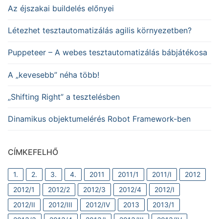
Az éjszakai buildelés előnyei
Létezhet tesztautomatizálás agilis környezetben?
Puppeteer – A webes tesztautomatizálás bábjátékosa
A „kevesebb” néha több!
„Shifting Right” a tesztelésben
Dinamikus objektumelérés Robot Framework-ben
CÍMKEFELHŐ
1.
2.
3.
4.
2011
2011/1
2011/I
2012
2012/1
2012/2
2012/3
2012/4
2012/I
2012/II
2012/III
2012/IV
2013
2013/1