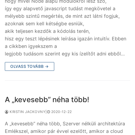
hogy mivel Node alapú modulokról lesz szó,
így egy alapvető javascript tudást megkövetel a
mélyebb szintű megértés, de mint azt látni fogjuk,
azoknak sem kell kétségbe esniük,
akik teljesen kezdők a kódolás terén,
hisz egy teszt lépésinek leírása igazán intuitív. Ebben
a cikkben igyekszem a
legjobb tudásom szerint egy kis ízelítőt adni ebből…
OLVASS TOVÁBB →
A „kevesebb” néha több!
KRISTIN JACKOVNY
|
2020-12-22
A „kevesebb” néha több, Szerver nélküli architektúra
Emlékszel, amikor pár évvel ezelőtt, amikor a cloud