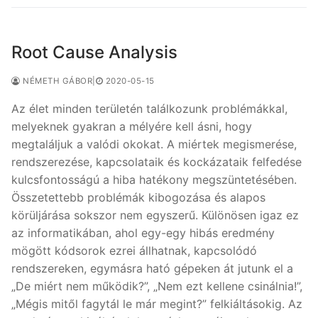
Root Cause Analysis
NÉMETH GÁBOR
|
2020-05-15
Az élet minden területén találkozunk problémákkal,
melyeknek gyakran a mélyére kell ásni, hogy
megtaláljuk a valódi okokat. A miértek megismerése,
rendszerezése, kapcsolataik és kockázataik felfedése
kulcsfontosságú a hiba hatékony megszüntetésében.
Összetettebb problémák kibogozása és alapos
körüljárása sokszor nem egyszerű. Különösen igaz ez
az informatikában, ahol egy-egy hibás eredmény
mögött kódsorok ezrei állhatnak, kapcsolódó
rendszereken, egymásra ható gépeken át jutunk el a
„De miért nem működik?”, „Nem ezt kellene csinálnia!”,
„Mégis mitől fagytál le már megint?” felkiáltásokig. Az