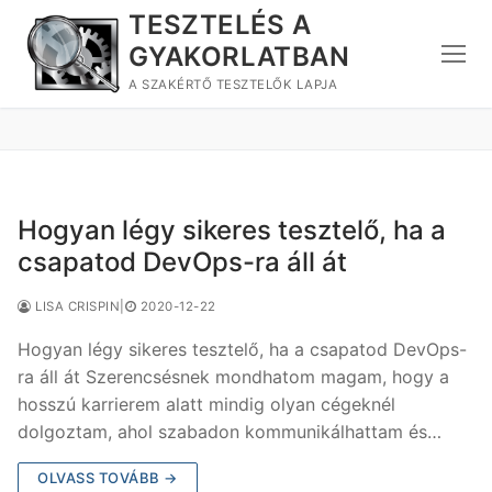
Ugrás
TESZTELÉS A
a
GYAKORLATBAN
tartalomra
A SZAKÉRTŐ TESZTELŐK LAPJA
Hogyan légy sikeres tesztelő, ha a
csapatod DevOps-ra áll át
LISA CRISPIN
|
2020-12-22
Hogyan légy sikeres tesztelő, ha a csapatod DevOps-
ra áll át Szerencsésnek mondhatom magam, hogy a
hosszú karrierem alatt mindig olyan cégeknél
dolgoztam, ahol szabadon kommunikálhattam és…
OLVASS TOVÁBB →