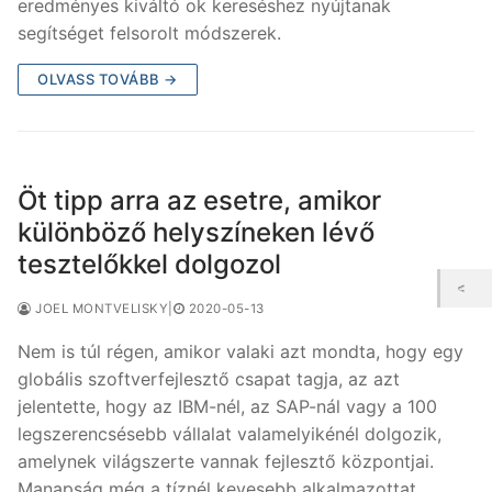
eredményes kiváltó ok kereséshez nyújtanak
segítséget felsorolt módszerek.
OLVASS TOVÁBB →
Öt tipp arra az esetre, amikor
különböző helyszíneken lévő
tesztelőkkel dolgozol
JOEL MONTVELISKY
|
2020-05-13
Nem is túl régen, amikor valaki azt mondta, hogy egy
globális szoftverfejlesztő csapat tagja, az azt
jelentette, hogy az IBM-nél, az SAP-nál vagy a 100
legszerencsésebb vállalat valamelyikénél dolgozik,
amelynek világszerte vannak fejlesztő központjai.
Manapság még a tíznél kevesebb alkalmazottat