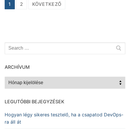
Bejegyzés
1
2
KÖVETKEZŐ
navigáció
Keresése:
ARCHÍVUM
Archívum
LEGUTÓBBI BEJEGYZÉSEK
Hogyan légy sikeres tesztelő, ha a csapatod DevOps-
ra áll át