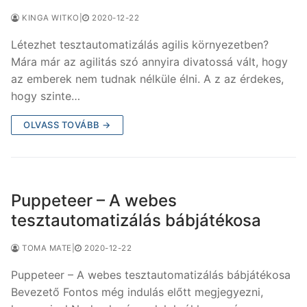
KINGA WITKO
|
2020-12-22
Létezhet tesztautomatizálás agilis környezetben?
Mára már az agilitás szó annyira divatossá vált, hogy
az emberek nem tudnak nélküle élni. A z az érdekes,
hogy szinte…
OLVASS TOVÁBB →
Puppeteer – A webes
tesztautomatizálás bábjátékosa
TOMA MATE
|
2020-12-22
Puppeteer – A webes tesztautomatizálás bábjátékosa
Bevezető Fontos még indulás előtt megjegyezni,