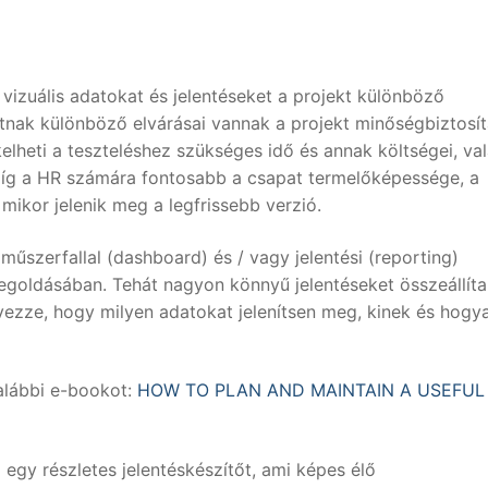
izuális adatokat és jelentéseket a projekt különböző
tnak különböző elvárásai vannak a projekt minőségbiztosít
elheti a teszteléshez szükséges idő és annak költségei, va
, míg a HR számára fontosabb a csapat termelőképessége, a
mikor jelenik meg a legfrissebb verzió.
szerfallal (dashboard) és / vagy jelentési (reporting)
egoldásában. Tehát nagyon könnyű jelentéseket összeállítan
ezze, hogy milyen adatokat jelenítsen meg, kinek és hogy
alábbi e-bookot:
HOW TO PLAN AND MAINTAIN A USEFUL
gy részletes jelentéskészítőt, ami képes élő