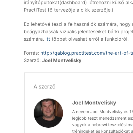
irányítópultokat(dashboard) létrehozni külső al
PractiTest fő tervezője a cikk szerzője.)
Ez lehetővé teszi a felhasználók számára, hog
beágyazhassák vizuális jelentéseiket bárki proje
számára.
Itt
többet olvashat erről a funkcióról.
Forrás:
http://qablog.practitest.com/the-art-of-
Szerző:
Joel Montvelisky
A szerző
Joel Montvelisky
A nevem Joel Montvelisky és 15
legjobb teszt menedzsment eszk
vagyok a hebrewi tesztelési m
tréningeket és konzultációkat a 