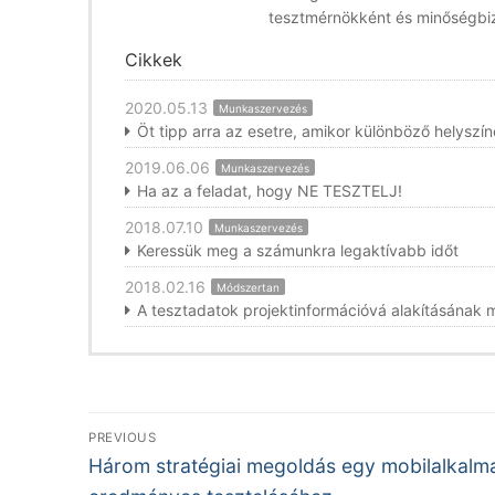
tesztmérnökként és minőségbiz
Cikkek
2020.05.13
Munkaszervezés
Öt tipp arra az esetre, amikor különböző helyszín
2019.06.06
Munkaszervezés
Ha az a feladat, hogy NE TESZTELJ!
2018.07.10
Munkaszervezés
Keressük meg a számunkra legaktívabb időt
2018.02.16
Módszertan
A tesztadatok projektinformációvá alakításának
Bejegyzés
PREVIOUS
Previous
navigáció
Három stratégiai megoldás egy mobilalkalm
post: