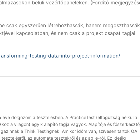
kalmazásokon belüli vezérlőpaneleken. (Fordító megjegyzés
y ne csak egyszerűen létrehozhassák, hanem megoszthassák
ktjével kapcsolatban, és nem csak a projekt csapat tagjai
transforming-testing-data-into-project-information/
 éve dolgozom a tesztelésben. A PracticeTest (elfogultság nélkül a
öz a világon) egyik alapító tagja vagyok. Alapítója és főszerkesztő
agazinnak a Think Testingnek. Amikor időm van, szívesen tartok QA
tesztelésről, az automata tesztekről és az agile-ról. Ez ideáig