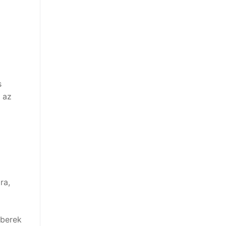
s
 az
ra,
mberek