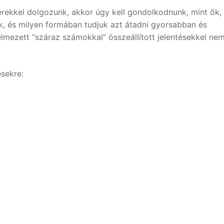
erekkel dolgozunk, akkor úgy kell gondolkodnunk, mint ők
k, és milyen formában tudjuk azt átadni gyorsabban és
lmezett “száraz számokkal” összeállított jelentésekkel ne
ésekre: