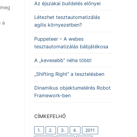
Az éjszakai buildelés előnyei
, meg
Létezhet tesztautomatizálás
m a
agilis környezetben?
Puppeteer – A webes
tesztautomatizálás bábjátékosa
A „kevesebb” néha több!
„Shifting Right” a tesztelésben
Dinamikus objektumelérés Robot
Framework-ben
CÍMKEFELHŐ
1.
2.
3.
4.
2011