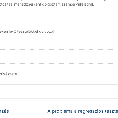
tosítási menedzserként dolgoztam számos vállalatnál.
eken lévő tesztelőkkel dolgozol
 művészete
Next
azás
A probléma a regressziós teszte
post: