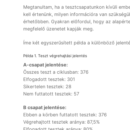
Megtanultam, ha a tesztcsapatunkon kívüli emb
kell értenünk, milyen információra van szükségü
érhetőbben. Gyakran előfordul, hogy az alapérte
megfelelő üzenetet kapják meg.
Íme két egyszerűsített példa a különböző jelent
Példa 1. Teszt végrehajtási jelentés
A-csapat jelentése:
Összes teszt a ciklusban: 376
Elfogadott tesztek: 301
Sikertelen tesztek: 28
Nem futtatott tesztek: 57
B csapat jelentése:
Ebben a körben futtatott tesztek: 376
Végrehajtott tesztek aránya: 87,5%
Elfogadott tesztek aránya: 80%