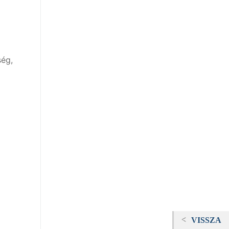
ség,
VISSZA