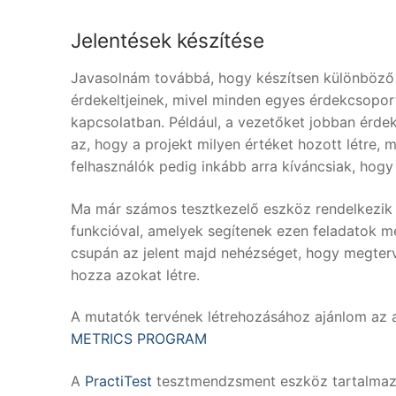
Jelentések készítése
Javasolnám továbbá, hogy készítsen különböző v
érdekeltjeinek, mivel minden egyes érdekcsopor
kapcsolatban. Például, a vezetőket jobban érdek
az, hogy a projekt milyen értéket hozott létre
felhasználók pedig inkább arra kíváncsiak, hogy 
Ma már számos tesztkezelő eszköz rendelkezik mű
funkcióval, amelyek segítenek ezen feladatok m
csupán az jelent majd nehézséget, hogy megterv
hozza azokat létre.
A mutatók tervének létrehozásához ajánlom az 
METRICS PROGRAM
A
PractiTest
tesztmendzsment eszköz tartalmaz e