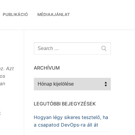
PUBLIKÁCIÓ
MÉDIAAJÁNLAT
Keresése:
ARCHÍVUM
ez. Azt
nos
Archívum
van
LEGUTÓBBI BEJEGYZÉSEK
t
Hogyan légy sikeres tesztelő, ha
a csapatod DevOps-ra áll át