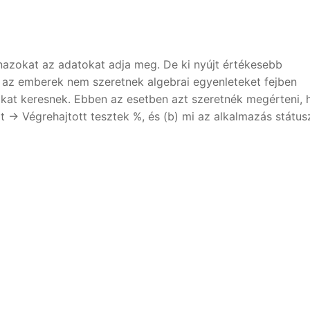
azokat az adatokat adja meg. De ki nyújt értékesebb
gy az emberek nem szeretnek algebrai egyenleteket fejben
ókat keresnek. Ebben az esetben azt szeretnék megérteni,
at -> Végrehajtott tesztek %, és (b) mi az alkalmazás státus