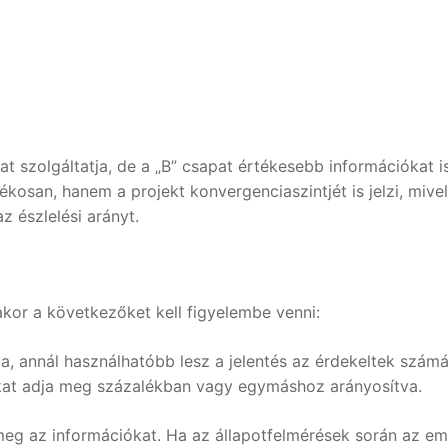
t szolgáltatja, de a „B” csapat értékesebb információkat i
osan, hanem a projekt konvergenciaszintjét is jelzi, mivel
z észlelési arányt.
akor a következőket kell figyelembe venni:
, annál használhatóbb lesz a jelentés az érdekeltek számá
kat adja meg százalékban vagy egymáshoz arányosítva.
meg az információkat. Ha az állapotfelmérések során az e