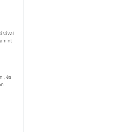
ásával
lamint
i, és
an