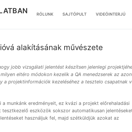
RLATBAN
RÓLUNK
SAJTÓPULT
VIDEÓINTERJÚ
cióvá alakításának művészete
gy jobb vizsgálati jelentést készítsen jelenlegi projektjéh
, milyen eltéro módokon kezelik a QA menedzserek az azo
y a projektinformációk kezeléséhez a tesztelo csapatnak 
i a munkánk eredményeit, ez kvázi a projekt előrehaladási
t tesztkezelő eszközök sokszor automatikusan jelentéseke
lentéseket használjuk fel, majd szétküldjük azokat az