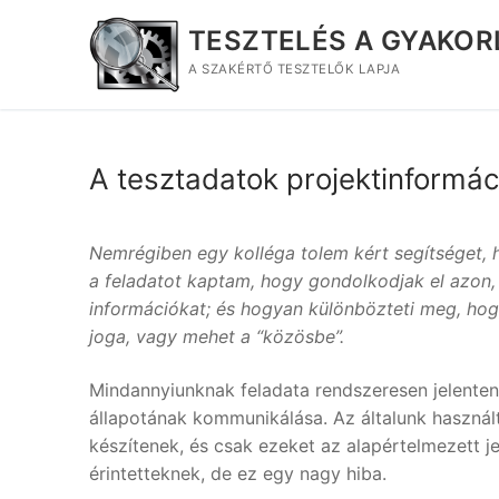
Ugrás
TESZTELÉS A GYAKO
a
tartalomra
A SZAKÉRTŐ TESZTELŐK LAPJA
A tesztadatok projektinformá
Nemrégiben egy kolléga tolem kért segítséget, ho
a feladatot kaptam, hogy gondolkodjak el azon
információkat; és hogyan különbözteti meg, hog
joga, vagy mehet a “közösbe”.
Mindannyiunknak feladata rendszeresen jelenten
állapotának kommunikálása. Az általunk használ
készítenek, és csak ezeket az alapértelmezett je
érintetteknek, de ez egy nagy hiba.