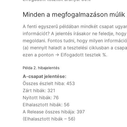
Minden a megfogalmazáson múlik
A fenti egyszerű példában mindkét csapat ugyan
információt? A jelentés írásakor ne feledje, ho
megoldani. Fontos tudni, hogy milyen informáci
(a) mennyit haladt a tesztelési ciklusban a csap
ezen a ponton -> Elfogadott tesztek %.
Példa 2. hibajelentés
A-csapat jelentése:
Összes észlelt hiba: 453
Zárt hibák: 321
Nyitott hibák: 76
Elhalasztott hibák: 56
A Release összes hibája: 397
(Elhalasztott hibák – 56)