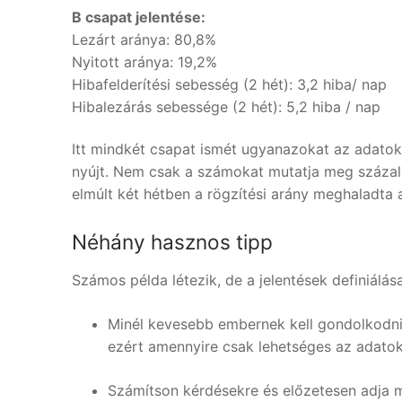
B csapat jelentése:
Lezárt aránya: 80,8%
Nyitott aránya: 19,2%
Hibafelderítési sebesség (2 hét): 3,2 hiba/ nap
Hibalezárás sebessége (2 hét): 5,2 hiba / nap
Itt mindkét csapat ismét ugyanazokat az adatoka
nyújt. Nem csak a számokat mutatja meg százalék
elmúlt két hétben a rögzítési arány meghaladta a
Néhány hasznos tipp
Számos példa létezik, de a jelentések definiálás
Minél kevesebb embernek kell gondolkodnia
ezért amennyire csak lehetséges az adato
Számítson kérdésekre és előzetesen adja 