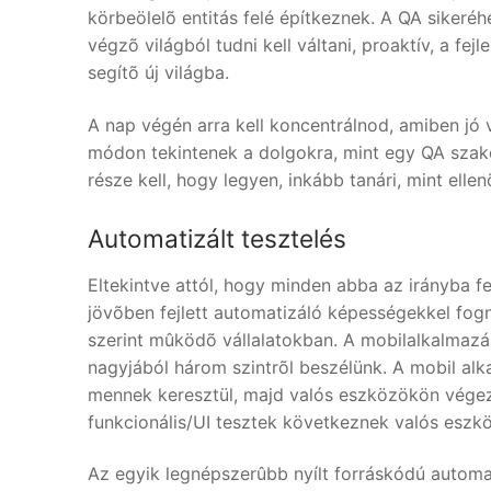
körbeölelõ entitás felé építkeznek. A QA sikeré
végzõ világból tudni kell váltani, proaktív, a f
segítõ új világba.
A nap végén arra kell koncentrálnod, amiben jó 
módon tekintenek a dolgokra, mint egy QA szak
része kell, hogy legyen, inkább tanári, mint elle
Automatizált tesztelés
Eltekintve attól, hogy minden abba az irányba f
jövõben fejlett automatizáló képességekkel fog
szerint mûködõ vállalatokban. A mobilalkalmazá
nagyjából három szintrõl beszélünk. A mobil al
mennek keresztül, majd valós eszközökön végezn
funkcionális/UI tesztek következnek valós eszk
Az egyik legnépszerûbb nyílt forráskódú automa