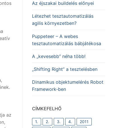
fontos
Az éjszakai buildelés előnyei
Létezhet tesztautomatizálás
agilis környezetben?
ha
Puppeteer – A webes
eatív
tesztautomatizálás bábjátékosa
A „kevesebb” néha több!
„Shifting Right” a tesztelésben
,
Dinamikus objektumelérés Robot
ének.
Framework-ben
CÍMKEFELHŐ
ja az
1.
2.
3.
4.
2011
on,