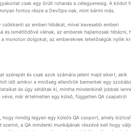
 gyakorlat csak egy õrült rohanás a célegyenesig. A kódot 
anolyan fontos része a DevOps-nak, mint bármi más.
 csökkenti az emberi hibákat, mivel kevesebb emberi
sá és ismétlõdõvé válnak, az emberek hajlamosak hibázni, 
 a monoton dolgokat, az embereknek lehetõségük nyílik kr
 szerepét és csak azok számára jelent majd sikert, akik
 Volt idõ amikor a minõség ellenõrök bementek egy szobába
taikat és úgy sétáltak ki, mintha mindenkinél jobbak lenn
e véve, már értelmetlen egy külsõ, független QA csapatról
ogy mindig legyen egy külsõs QA csoport, amely biztosít
 szerint, a QA mindenki munkájának részévé kell hogy válj