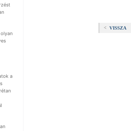
rzést
an
VISSZA
 olyan
ves
atok a
ps
rétan
l
ban