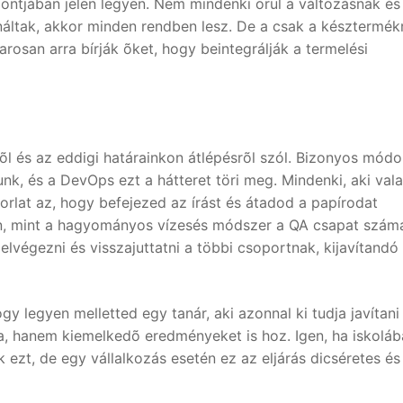
pontjában jelen legyen. Nem mindenki örül a változásnak és
ináltak, akkor minden rendben lesz. De a csak a késztermékr
osan arra bírják õket, hogy beintegrálják a termelési
l és az eddigi határainkon átlépésrõl szól. Bizonyos mód
nk, és a DevOps ezt a hátteret töri meg. Mindenki, aki val
korlat az, hogy befejezed az írást és átadod a papírodat
an, mint a hagyományos vízesés módszer a QA csapat számá
elvégezni és visszajuttatni a többi csoportnak, kijavítandó
y legyen melletted egy tanár, aki azonnal ki tudja javítani
a, hanem kiemelkedõ eredményeket is hoz. Igen, ha iskolá
 ezt, de egy vállalkozás esetén ez az eljárás dicséretes és