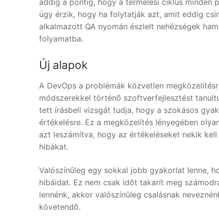
addig a pontig, hogy a termelési ciklus minden 
úgy érzik, hogy ha folytatják azt, amit eddig cs
alkalmazott QA nyomán észlelt nehézségek hamar
folyamatba.
Új alapok
A DevOps a problémák közvetlen megközelítésrõ
módszerekkel történõ szoftverfejlesztést tanultu
tett írásbeli vizsgát tudja, hogy a szokásos gya
értékelésre. Ez a megközelítés lényegében oly
azt leszámítva, hogy az értékeléseket nekik kell 
hibákat.
Valószínûleg egy sokkal jobb gyakorlat lenne, hog
hibáidat. Ez nem csak idõt takarít meg számodr
lennénk, akkor valószínûleg csalásnak neveznénk
követendõ.