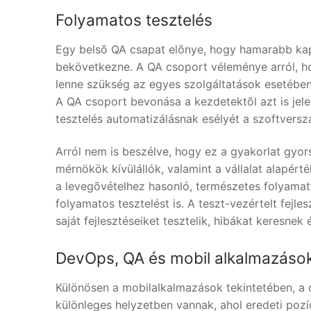
Folyamatos tesztelés
Egy belsõ QA csapat elõnye, hogy hamarabb ka
bekövetkezne. A QA csoport véleménye arról, ho
lenne szükség az egyes szolgáltatások esetében 
A QA csoport bevonása a kezdetektõl azt is jele
tesztelés automatizálásnak esélyét a szoftversz
Arról nem is beszélve, hogy ez a gyakorlat gyor
mérnökök kívülállók, valamint a vállalat alapért
a levegõvételhez hasonló, természetes folyamattá
folyamatos tesztelést is. A teszt-vezértelt fejle
saját fejlesztéseiket tesztelik, hibákat keresne
DevOps, QA és mobil alkalmazáso
Különösen a mobilalkalmazások tekintetében, a
különleges helyzetben vannak, ahol eredeti pozíc