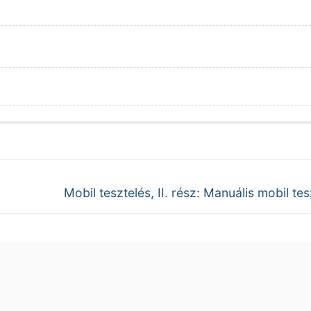
Next
Mobil tesztelés, II. rész: Manuális mobil tes
post: