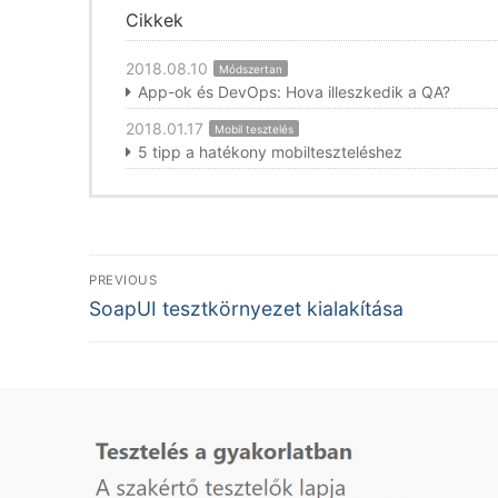
Cikkek
2018.08.10
Módszertan
App-ok és DevOps: Hova illeszkedik a QA?
2018.01.17
Mobil tesztelés
5 tipp a hatékony mobilteszteléshez
Bejegyzés
PREVIOUS
Previous
navigáció
SoapUI tesztkörnyezet kialakítása
post: