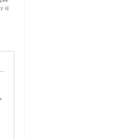
epek
y új
a