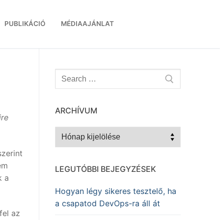
PUBLIKÁCIÓ
MÉDIAAJÁNLAT
Keresése:
ARCHÍVUM
ire
Archívum
zerint
sem
LEGUTÓBBI BEJEGYZÉSEK
k a
Hogyan légy sikeres tesztelő, ha
a csapatod DevOps-ra áll át
fel az