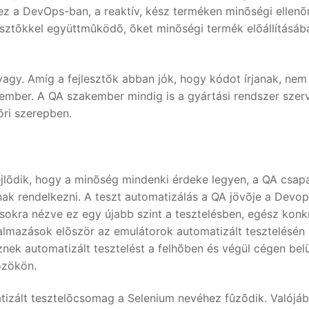
hez a DevOps-ban, a reaktív, kész terméken minõségi ellenõ
ejlesztõkkel együttmûködõ, õket minõségi termék elõállításáb
vagy. Amíg a fejlesztõk abban jók, hogy kódot írjanak, nem
ember. A QA szakember mindig is a gyártási rendszer szer
nõri szerepben.
ejlõdik, hogy a minõség mindenki érdeke legyen, a QA csap
nak rendelkezni. A teszt automatizálás a QA jövõje a Devo
sokra nézve ez egy újabb szint a tesztelésben, egész konk
kalmazások elõször az emulátorok automatizált tesztelésén
ek automatizált tesztelést a felhõben és végül cégen belü
özökön.
tizált tesztelõcsomag a Selenium nevéhez fûzõdik. Valójá