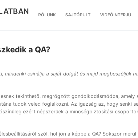
RLATBAN
RÓLUNK
SAJTÓPULT
VIDEÓINTERJÚ
szkedik a QA?
ti, mindenki csinálja a saját dolgát és majd megbeszéljük m
tesnek tekinthetõ, megrögzött gondolkodásmódba, amely s
utána tudok veled foglalkozni. Az igazság az, hogy senki 
lószínûleg ezért népszerûek a minõségbiztosítási csoporto
esbeállításáról szól, hol jön a képbe a QA? Sokszor merül 