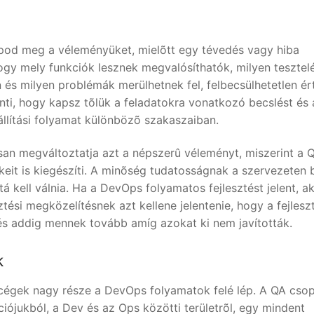
pod meg a véleményüket, mielõtt egy tévedés vagy hiba
gy mely funkciók lesznek megvalósíthatók, milyen tesztel
és milyen problémák merülhetnek fel, felbecsülhetetlen ér
nti, hogy kapsz tõlük a feladatokra vonatkozó becslést és 
állítási folyamat különbözõ szakaszaiban.
san megváltoztatja azt a népszerû véleményt, miszerint a 
ékeit is kiegészíti. A minõség tudatosságnak a szervezeten b
 kell válnia. Ha a DevOps folyamatos fejlesztést jelent, a
sztési megközelítésnek azt kellene jelentenie, hogy a fejlesz
k és addig mennek tovább amíg azokat ki nem javították.
k
 cégek nagy része a DevOps folyamatok felé lép. A QA cso
iójukból, a Dev és az Ops közötti területrõl, egy mindent