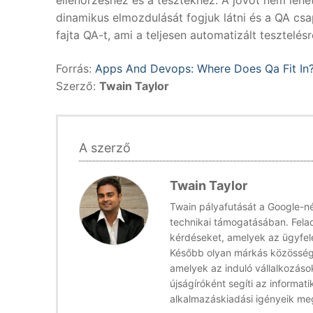
ellenõrzéshez és a tesztekhez. A jövõt nem lehe
dinamikus elmozdulását fogjuk látni és a QA cs
fajta QA-t, ami a teljesen automatizált tesztelés
Forrás:
Apps And Devops: Where Does Qa Fit In
Szerző:
Twain Taylor
A szerző
Twain Taylor
Twain pályafutását a Google-n
technikai támogatásában. Felad
kérdéseket, amelyek az ügyfele
Később olyan márkás közösségi 
amelyek az induló vállalkozás
újságíróként segíti az informat
alkalmazáskiadási igényeik me