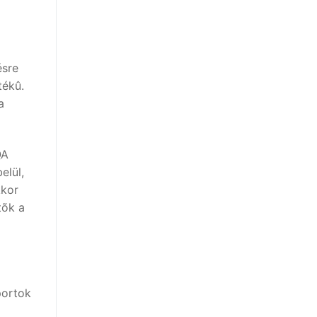
ésre
tékû.
a
QA
elül,
kkor
tõk a
portok