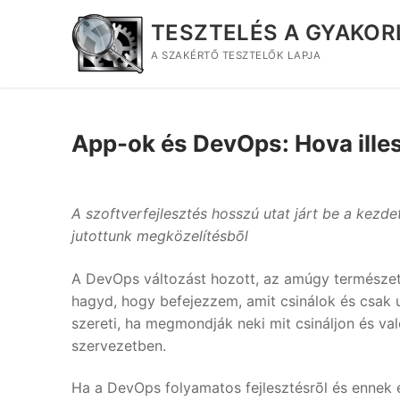
Ugrás
TESZTELÉS A GYAKO
a
tartalomra
A SZAKÉRTŐ TESZTELŐK LAPJA
App-ok és DevOps: Hova ille
A szoftverfejlesztés hosszú utat járt be a kezde
jutottunk megközelítésbõl
A DevOps változást hozott, az amúgy természe
hagyd, hogy befejezzem, amit csinálok és csak 
szereti, ha megmondják neki mit csináljon és va
szervezetben.
Ha a DevOps folyamatos fejlesztésrõl és ennek él