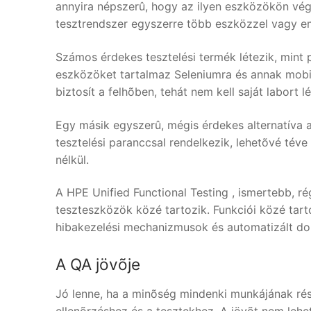
annyira népszerû, hogy az ilyen eszközökön végz
tesztrendszer egyszerre több eszközzel vagy em
Számos érdekes tesztelési termék létezik, mint 
eszközöket tartalmaz Seleniumra és annak mobil
biztosít a felhõben, tehát nem kell saját labort 
Egy másik egyszerû, mégis érdekes alternatíva a
tesztelési paranccsal rendelkezik, lehetõvé téve
nélkül.
A HPE Unified Functional Testing , ismertebb, r
teszteszközök közé tartozik. Funkciói közé tarto
hibakezelési mechanizmusok és automatizált d
A QA jövõje
Jó lenne, ha a minõség mindenki munkájának ré