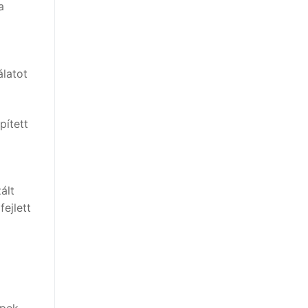
a
latot
pített
a
ált
ejlett