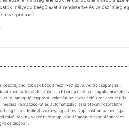
t elképzelni minõség elemzõk nélkül. Sokkal inkább a szer
apatok mélyebb beépülését a rendszerbe és valószínûleg eg
re összepontosít.
?
él kezdte, ahol többek között részt vett az AdWords csapatának
atai közé tartozott kiértékelni a hibanaplókat, és megoldani azokat 
ket, a támogató csapatot, valamint az eszkaláció kezelését érintik.
médiaalkalmazásokat és automatizálási szkripteket hozott létre,
okat segítik marketingtevékenységükben. Napjainkban technológiai
ikai folyóiratokat, valamint startup-okat támogat a csapatépítési és
gvalósításában.