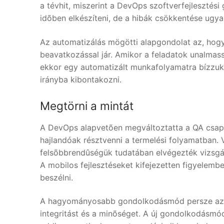
a tévhit, miszerint a DevOps szoftverfejlesztési
idõben elkészíteni, de a hibák csökkentése ugy
Az automatizálás mögötti alapgondolat az, hogy
beavatkozással jár. Amikor a feladatok unalmas
ekkor egy automatizált munkafolyamatra bízzuk
irányba kibontakozni.
Megtörni a mintát
A DevOps alapvetõen megváltoztatta a QA csapat
hajlandóak résztvenni a termelési folyamatban.
felsõbbrendûségük tudatában elvégezték vizsgála
A mobilos fejlesztéseket kifejezetten figyelemb
beszélni.
A hagyományosabb gondolkodásmód persze az, h
integritást és a minõséget. A új gondolkodásmód