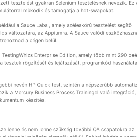
ett tesztelést gyakran Selenium tesztelésnek nevezik. Ez 
ulátorral mûködik és támogatja a hot-swapokat.
például a Sauce Labs , amely széleskörû tesztelést segítõ
os változatára, az Appiumra. A Sauce valódi eszközhaszná
létrehoznod a cégen belül.
 TestingWhizs Enterprise Edition, amely több mint 290 beé
 a tesztek rögzítését és lejátszását, programkód használat
égebbi nevén HP Quick test, szintén a népszerûbb automatiz
zik a Mercury Business Process Trainingel való integráció, f
okumentum készítés.
sze lenne és nem lenne szükség további QA csapatokra az