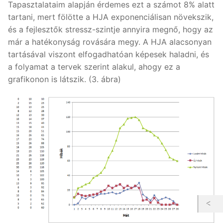
Tapasztalataim alapján érdemes ezt a számot 8% alatt
tartani, mert fölötte a HJA exponenciálisan növekszik,
és a fejlesztők stressz-szintje annyira megnő, hogy az
már a hatékonyság rovására megy. A HJA alacsonyan
tartásával viszont elfogadhatóan képesek haladni, és
a folyamat a tervek szerint alakul, ahogy ez a
grafikonon is látszik. (3. ábra)