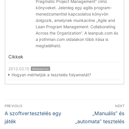
Pragmatic Project Management” című
könyveket. Jelenleg egy agilis program-
menedzsmenttel kapcsolatos könyvön
dolgozik, amelynek munkacíme „Agile and
Lean Program Management: Collaborating
Across the Organization”. A leanpub.com és
a jrothman.com oldalakon több írása is
megtalálható.
Cikkek
2013.02.15
Módszertan
Hogyan mérhetjük a tesztelés folyamatát?
Bejegyzés
PREVIOUS
NEXT
navigáció
Previous
Next
A szoftvertesztelés egy
„Manuális” és
post:
post:
játék
„automata” tesztelés