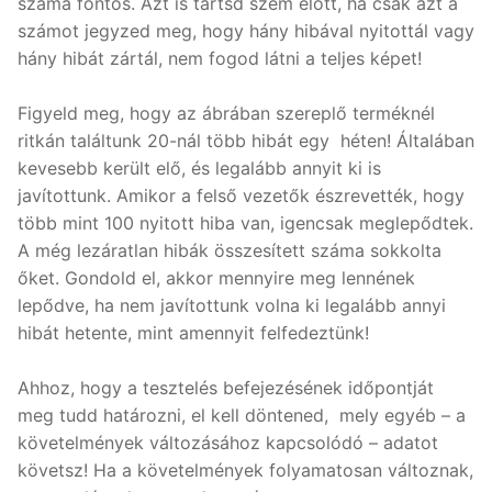
száma fontos. Azt is tartsd szem előtt, ha csak azt a
számot jegyzed meg, hogy hány hibával nyitottál vagy
hány hibát zártál, nem fogod látni a teljes képet!
Figyeld meg, hogy az ábrában szereplő terméknél
ritkán találtunk 20-nál több hibát egy héten! Általában
kevesebb került elő, és legalább annyit ki is
javítottunk. Amikor a felső vezetők észrevették, hogy
több mint 100 nyitott hiba van, igencsak meglepődtek.
A még lezáratlan hibák összesített száma sokkolta
őket. Gondold el, akkor mennyire meg lennének
lepődve, ha nem javítottunk volna ki legalább annyi
hibát hetente, mint amennyit felfedeztünk!
Ahhoz, hogy a tesztelés befejezésének időpontját
meg tudd határozni, el kell döntened, mely egyéb – a
követelmények változásához kapcsolódó – adatot
követsz! Ha a követelmények folyamatosan változnak,