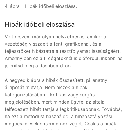
4. ábra – Hibák időbeli eloszlása.
Hibák időbeli eloszlása
Volt részem már olyan helyzetben is, amikor a
vezetőség visszaélt a fenti grafikonnal, és a
fejlesztőket hibáztatta a tesztfolyamat lassúságáért.
Amennyiben ez a ti cégeteknél is előfordul, inkább ne
jelenítsd meg a dashboard-on!
A negyedik ábra a hibák összesített, pillanatnyi
állapotát mutatja. Nem hiszek a hibák
kategorizálásában – kritikus vagy sürgős –
megjelölésében, mert minden ügyfél az általa
felfedezett hibát tartja a legkritikusabbnak. Továbbá,
ha ezt a metódust használod, a hibaosztályozási
megbeszélések sosem érnek véget. Csakis a hibák