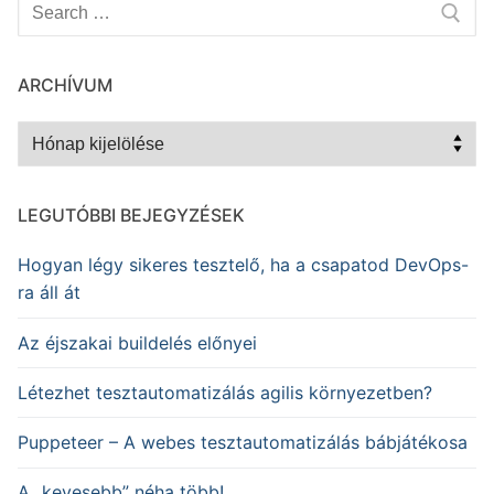
Keresése:
ARCHÍVUM
Archívum
LEGUTÓBBI BEJEGYZÉSEK
Hogyan légy sikeres tesztelő, ha a csapatod DevOps-
ra áll át
Az éjszakai buildelés előnyei
Létezhet tesztautomatizálás agilis környezetben?
Puppeteer – A webes tesztautomatizálás bábjátékosa
A „kevesebb” néha több!