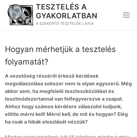
Ugrás
TESZTELÉS A
a
GYAKORLATBAN
tartalomra
A SZAKÉRTŐ TESZTELŐK LAPJA
Hogyan mérhetjük a tesztelés
folyamatát?
A vezetőség részéről érkező kérdések
megválaszolása sokszor nem is olyan egyszerű. Még
akkor sem, ha megfelelő teszteszközökkel és
tesztmódszertannal van felfegyverezve a csapat.
Ahhoz hogy számos kérdésre válaszolni tudjunk,
előtte mérni kell! Mérni kell, de mit és hogyan? Elég
ha csak a hibák eloszlását nézzük?
Minden tesztvezetőnek két fő kérdésre mindig tudnia