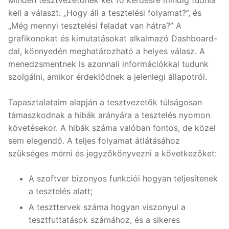
kell a választ: „Hogy áll a tesztelési folyamat?”, és
„Még mennyi tesztelési feladat van hátra?” A
grafikonokat és kimutatásokat alkalmazó Dashboard-
dal, könnyedén meghatározható a helyes válasz. A
menedzsmentnek is azonnali információkkal tudunk
szolgálni, amikor érdeklődnek a jelenlegi állapotról.
Tapasztalataim alapján a tesztvezetők túlságosan
támaszkodnak a hibák arányára a tesztelés nyomon
követésekor. A hibák száma valóban fontos, de közel
sem elegendő. A teljes folyamat átlátásához
szükséges mérni és jegyzőkönyvezni a következőket:
A szoftver bizonyos funkciói hogyan teljesítenek
a tesztelés alatt;
A teszttervek száma hogyan viszonyul a
tesztfuttatások számához, és a sikeres