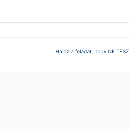
Next
Ha az a feladat, hogy NE TES
post: