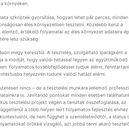
 a környéken.
omata szkriptek gyorsítása, hogyan lehet pár perces, minden
tonságosan éles környezetben tesztelni. Közelebb kerül a
 elemző, értékelő folyamatai az éles környezet adataira é
ére lesz szükség.
áson megy keresztül. A tesztelés, szolgáltató iparágként a
ja a módját, hogy valódi hatással legyen az együttműködő
n. Folyamatos továbbfejlődéssel tudjuk elérni, fenntartani
textusba helyezvén tudunk valódi hatást elérni.
etesen nincs – de a tesztelési munkára jellemző professzi
matainkra is. Javítandó pontokat minden esetben találhatun
kus tesztelési projekt végén a tanultak összefoglalása, az
tfüggetlenül a több helyen leírt folyamatos fejlesztés elvhez
ontextustól, de nem függhet a szemléletmódtól, a status 
lyamatokat örökké vizsgáló, azt jobbá tenni akaró tesztelő