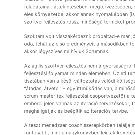
feladatainak áttekintésében, megtervezésében, 
éles környezetbe, akkor ennek nyomaképpen (is)
szoftverfejlesztés rossz minőségű terméket pro
Szoktam volt visszakérdezni: próbáltad-e már jól
oda, tehát az első eredményeit a másodikban tesz
akkor légyszíves ne hívjuk Scrumnak.
Az agilis szoftverfejlesztés nem a gyorsaságról 
fejlesztési folyamat minden elemében. Üzleti ter
tisztában van a késői változtatás valódi költség
“átadás, átvétel” – együttmükődés van, a minősé
scrum master (ex fejlesztési csoportvezető) a t
emberei jelen vannak az iteráció tervezésekor, t
meghallgatják és beépítik az iterációs tervbe.
A teszt menedzser coach szerepkörben találja 
fontosabb, mint a nagykönyvben leírtak követés