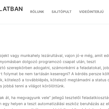
RLATBAN
RÓLUNK
SAJTÓPULT
VIDEÓINTERJÚ
jekt vagy munkahely lezárultával, vajon jó-e még, amit ed
időnyomásban dolgozó programozó csapat után, teszt
ztó szerepkörben adogatni, számonkérni a feladatokat, jo
írt folymat be nem tartásán keseregni? A kérdés persze költ
k, kötelező a továbblépés, kötelező megtámadni a status 
 jobbá tenni a világot körölöttünk.
 át, ha megvagyunk vele” jellegű tesztelői feladatkiosztá
m egy helyen a teszt automatizálási eszköz beruházás az el