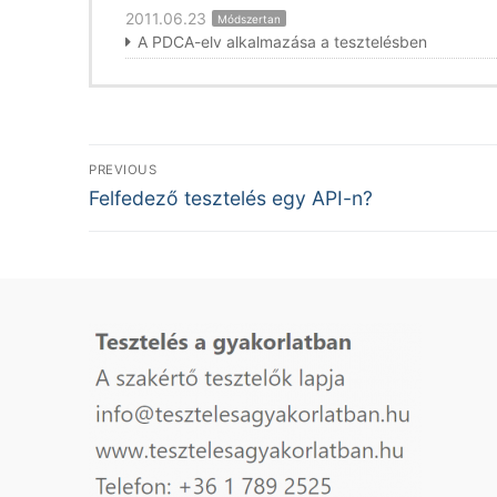
2011.06.23
Módszertan
A PDCA-elv alkalmazása a tesztelésben
Bejegyzés
PREVIOUS
Previous
navigáció
Felfedező tesztelés egy API-n?
post: