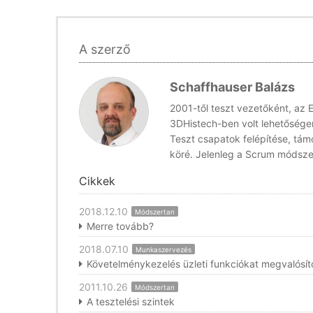
A szerző
Schaffhauser Balázs
2001-től teszt vezetőként, az
3DHistech-ben volt lehetősége
Teszt csapatok felépítése, tám
köré. Jelenleg a Scrum módsze
Cikkek
2018.12.10
Módszertan
Merre tovább?
2018.07.10
Munkaszervezés
Követelménykezelés üzleti funkciókat megvalósí
2011.10.26
Módszertan
A tesztelési szintek