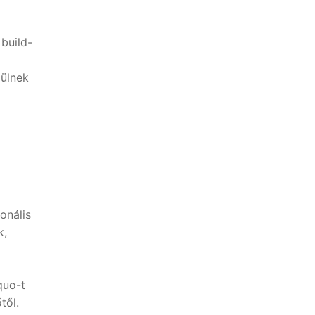
 build-
pülnek
onális
k,
quo-t
től.