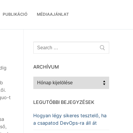
PUBLIKÁCIÓ
MÉDIAAJÁNLAT
Keresése:
ARCHÍVUM
dig
Archívum
bb
ői.
quo-t
LEGUTÓBBI BEJEGYZÉSEK
Hogyan légy sikeres tesztelő, ha
sa
a csapatod DevOps-ra áll át
ső,