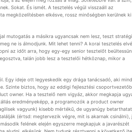
a, s az elején még rózsás a világ. Sötétebbre vált a szín,
k. Sokat. És ismét. A tesztelés végül visszaáll az
sta megközelítésben elkésve, rossz minőségben kerülnek ki
jal mutogatás a másikra ugyancsak nem lesz, teszt stratég
 meg ne is álmodjunk. Mit lehet tenni? A korai tesztelés elv
opni az időt arra, hogy egy-egy senior tesztelőt beültessü
egosztva, talán jobb lesz a tesztelői hétköznap, mikor a
ól. Egy ideje ott legyeskedik egy drága tanácsadó, aki min
. Szinte biztos, hogy az eddigi fejlesztési csoportvezetőb
duct owner. Ha a tesztelő nem vigyáz, akkor megkapja ugy
s átállás eredményeképp, a programozók a product owner
agilisek vagyunk) kisebb mértékű, de ugyanúgy betarthatat
alálják (értsd: megtervezik végre, mit is akarnak csinálni), 
ió második felének elején egyszerre megkapjuk a javarészét
néha aludni, elkésünk. Nem tudunk résztvenni a következő it