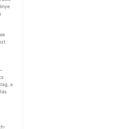
ménye
s
nek
ezt
 –
cs
tag, a
tás
ch-