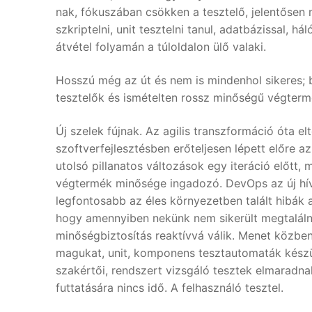
nak, fókuszában csökken a tesztelő, jelentősen
szkriptelni, unit tesztelni tanul, adatbázissal, 
átvétel folyamán a túloldalon ülő valaki.
Hosszú még az út és nem is mindenhol sikeres; b
tesztelők és ismételten rossz minőségű végterm
Új szelek fújnak. Az agilis transzformáció óta elte
szoftverfejlesztésben erőteljesen lépett előre a
utolsó pillanatos változások egy iteráció előtt,
végtermék minősége ingadozó. DevOps az új hívó
legfontosabb az éles környezetben talált hibák a
hogy amennyiben nekünk nem sikerült megtalálni 
minőségbiztosítás reaktívvá válik. Menet közben
magukat, unit, komponens tesztautomaták készül
szakértői, rendszert vizsgáló tesztek elmaradna
futtatására nincs idő. A felhasználó tesztel.