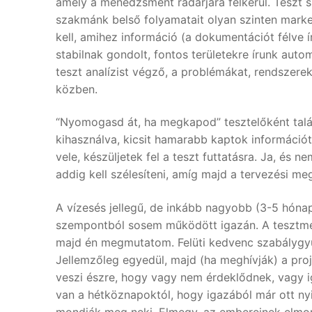
amely a menedzsment radarjára felkerül. Teszt 
szakmánk belső folyamatait olyan szinten market
kell, amihez információ (a dokumentációt félve í
stabilnak gondolt, fontos területekre írunk aut
teszt analízist végző, a problémákat, rendszerek
közben.
“Nyomogasd át, ha megkapod” tesztelőként talál
kihasználva, kicsit hamarabb kaptok információt
vele, készüljetek fel a teszt futtatásra. Ja, és 
addig kell szélesíteni, amíg majd a tervezési me
A vízesés jellegű, de inkább nagyobb (3-5 hónapo
szempontból sosem működött igazán. A tesztmene
majd én megmutatom. Felüti kedvenc szabálygyűjte
Jellemzőleg egyedül, majd (ha meghívják) a proje
veszi észre, hogy vagy nem érdeklődnek, vagy i
van a hétköznapoktól, hogy igazából már ott nyil