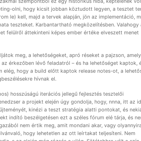
szakmai szempontból ez egy histórikus hiba, képtelenek vo
ing-olni, hogy kicsit jobban köztudott legyen, a tesztet te
rom le) kell, majd a tervek alapján, jön az implementáció, m
omata teszteket. Karbantartható megközelítésben. Valahogy 
et felülről áttekinteni képes ember értéke elveszett menet
játok meg, a lehetőségeket, apró réseket a pajzson, amel
 az érkezőben lévő feladatról – és ha lehetőséget kaptok, é
nem elég, hogy a build előtt kaptok release notes-ot, a lehet
gbeszélésekre hívnak el.
s) hosszúságú iterációs jellegű fejlesztés tesztelői
dzser a projekt elején úgy gondolja, hogy, nnna, itt az id
ményét, kinézi a teszt stratégia alatti pontokat, és nekiáll
kt indító beszélgetésen ezt a széles fórum elé tárja, és n
gazából nem értik meg, amit mondani akar, vagy olyannyira
vánvaló, hogy lehetetlen az ott leírtakat teljesíteni. Nem