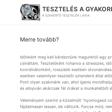
Ugrás
TESZTELÉS A GYAKO
a
tartalomra
A SZAKÉRTŐ TESZTELŐK LAPJA
Merre tovább?
Időnként meg kell kérdeznünk magunktól egy pro
csináltam. Tesztelőként rohanva a stresszes, 
koordinátorként, rosszabb esetben útvonalválas
esetben valamilyen tesztelői sztenderd átlal elő
Pont olyan szakmánk van, ahol igenis mondhatju
és ellopván akárcsak fél órákat a munkahétből és
Véleményem szerint a közelmúlt “nyomogasd csak
fájdalmasan lassan, de változik. Furcsa mód, ne