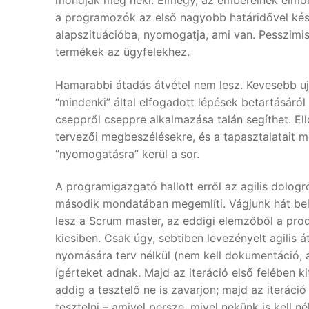
mondják meg neki. Elmegy, az embereinek elmondj
a programozók az első nagyobb határidővel késne
alapszituációba, nyomogatja, ami van. Pesszimi
termékek az ügyfelekhez.
Hamarabbi átadás átvétel nem lesz. Kevesebb uj
“mindenki” által elfogadott lépések betartásáról
cseppről cseppre alkalmazása talán segíthet. Ell
tervezői megbeszélésekre, és a tapasztalatait m
“nyomogatásra” kerül a sor.
A programigazgató hallott erről az agilis dologr
második mondatában megemlíti. Vágjunk hát bele
lesz a Scrum master, az eddigi elemzőből a pro
kicsiben. Csak úgy, sebtiben levezényelt agili
nyomására terv nélkül (nem kell dokumentáció, 
ígérteket adnak. Majd az iteráció első felében kit
addig a tesztelő ne is zavarjon; majd az iterác
tesztelni – amivel persze, mivel nekünk is kell 