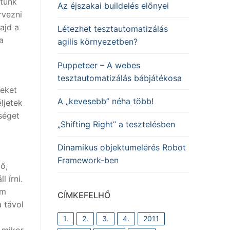
ltunk
Az éjszakai buildelés előnyei
rvezni
ajd a
Létezhet tesztautomatizálás
a
agilis környezetben?
Puppeteer – A webes
tesztautomatizálás bábjátékosa
yeket
A „kevesebb” néha több!
ljetek
őséget
„Shifting Right” a tesztelésben
Dinamikus objektumelérés Robot
Framework-ben
ő,
 írni.
em
CÍMKEFELHŐ
 távol
1.
2.
3.
4.
2011