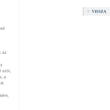
VISSZA
eső
k az
gy
 szól,
i, a
tik
sére,