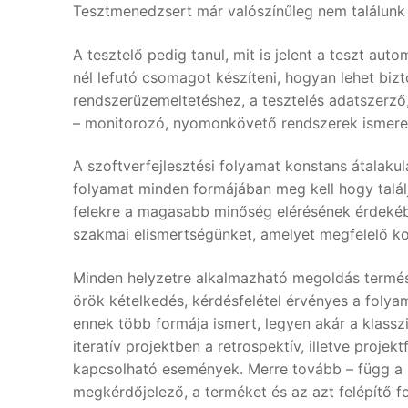
Tesztmenedzsert már valószínűleg nem találunk
A tesztelő pedig tanul, mit is jelent a teszt aut
nél lefutó csomagot készíteni, hogyan lehet biz
rendszerüzemeltetéshez, a tesztelés adatszerző,
– monitorozó, nyomonkövető rendszerek ismeret
A szoftverfejlesztési folyamat konstans átalakul
folyamat minden formájában meg kell hogy talál
felekre a magasabb minőség elérésének érdekébe
szakmai elismertségünket, amelyet megfelelő kon
Minden helyzetre alkalmazható megoldás termész
örök kételkedés, kérdésfelétel érvényes a folya
ennek több formája ismert, legyen akár a klasszi
iteratív projektben a retrospektív, illetve projek
kapcsolható események. Merre tovább – függ a k
megkérdőjelező, a terméket és az azt felépítő fo