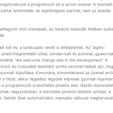
 megnövekszik a programozó és a scrum master. A tesztelő
hálózattal ismerkedik, és legfőképpen partner, nem az átadás
efagyott mini vízesések, az iteráció második felében szét
ék.
lt két év, a tanácsadó nevét is elfelejtették. Az “agilis”
z üzleti/megrendelői oldal, minden kell és azonnal, gyakoria
 mivelhát “we welcome change late in the development”. A
szó és (rosszabb esetben) szinte azonnal halljuk azt, ho
zonnali kijavítása. Kimondva, kimondatlanul az üzenet arról
a hibát, akkor legalább legyünk képesek gyorsan kijavítan
 a programozók a tesztelési piramis alsó részén észrevete
nek nagyszámban, a tesztelési piramis felsőbb szintjei, a
k. Nehéz őket automatizálni, manuális változat megtervezé