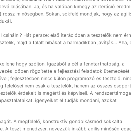
bevállalásában. Ja, és ha valóban kimegy az iteráció ered
 rossz minőségben. Sokan, sokfelé mondják, hogy az agili
dukál.
 csinálni? Hát persze: első iterációban a tesztelők nem ér
telik, majd a talált hibákat a harmadikban javítják… Aha, 
kellene hogy szóljon. Igazából a cél a fenntarthatóság, a
vezés időben rögzítette a fejlesztési feladatok ütemezését
ével; fejlesztésben nincs külön programozó és tesztelő, nin
g felelősei nem csak a tesztelők, hanem az összes csoport
esztelők érdekeit is megérti és képviseli. A rendszertámoga
apasztalataikat, igényeiket el tudják mondani, azokat
magát. A megfelelő, konstruktív gondolkásmód sokkalta
e. A teszt menedzser, nevezzük inkább agilis minőség coa