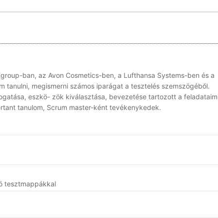
 Egroup-ban, az Avon Cosmetics-ben, a Lufthansa Systems-ben és a
m tanulni, megismerni számos iparágat a tesztelés szemszögéből.
ogatása, eszkö- zök kiválasztása, bevezetése tartozott a feladataim
rtant tanulom, Scrum master-ként tevékenykedek.
tó tesztmappákkal