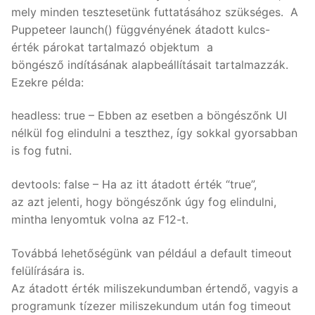
mely minden tesztesetünk futtatásához szükséges. A
Puppeteer launch() függvényének átadott kulcs-
érték párokat tartalmazó objektum a
böngésző indításának alapbeállításait tartalmazzák.
Ezekre példa:
headless: true – Ebben az esetben a böngészőnk UI
nélkül fog elindulni a teszthez, így sokkal gyorsabban
is fog futni.
devtools: false – Ha az itt átadott érték “true”,
az azt jelenti, hogy böngészőnk úgy fog elindulni,
mintha lenyomtuk volna az F12-t.
Továbbá lehetőségünk van például a default timeout
felülírására is.
Az átadott érték miliszekundumban értendő, vagyis a
programunk tízezer miliszekundum után fog timeout