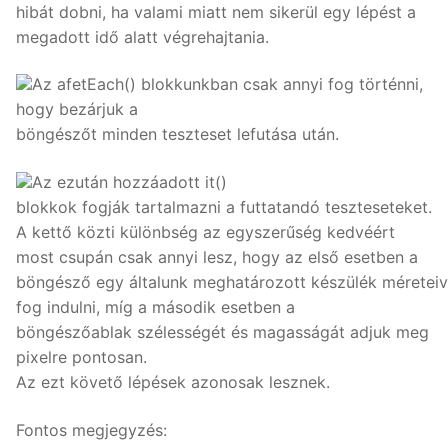
hibát dobni, ha valami miatt nem sikerül egy lépést a
megadott idő alatt végrehajtania.
Az afetEach() blokkunkban csak annyi fog történni,
hogy bezárjuk a
böngészőt minden teszteset lefutása után.
Az ezután hozzáadott it()
blokkok fogják tartalmazni a futtatandó teszteseteket.
A kettő közti különbség az egyszerűség kedvéért
most csupán csak annyi lesz, hogy az első esetben a
böngésző egy általunk meghatározott készülék méreteiv
fog indulni, míg a második esetben a
böngészőablak szélességét és magasságát adjuk meg
pixelre pontosan.
Az ezt követő lépések azonosak lesznek.
Fontos megjegyzés: