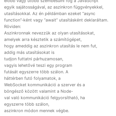
előbb vagy utóbb szembesülni fog a JavaScript
egyik sajátosságával, az aszinkron függvényekkel,
utasításokkal. Az én példámban ezeket “async
function”-ként vagy “await” utasításként deklaráltam.
Röviden:
Aszinkronnak nevezzük az olyan utasításokat,
amelyek arra késztetik a számítógépet,
hogy ameddig az aszinkron utasítás le nem fut,
addig más utasításokat is
tudjon futtatni párhuzamosan,
vagyis lehetővé teszi egy program
futását egyszerre több szálon. A
háttérben futó folyamatok, a
WebSocket kommunikáció a szerver és a
böngésző között valamint a Node-
val való kommunikáció felgyorsítható, ha
egyszerre több szálon,
aszinkron módon mennek végbe.