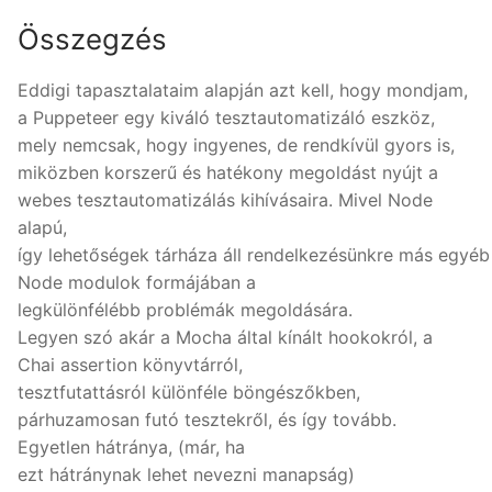
Összegzés
Eddigi tapasztalataim alapján azt kell, hogy mondjam,
a Puppeteer egy kiváló tesztautomatizáló eszköz,
mely nemcsak, hogy ingyenes, de rendkívül gyors is,
miközben korszerű és hatékony megoldást nyújt a
webes tesztautomatizálás kihívásaira. Mivel Node
alapú,
így lehetőségek tárháza áll rendelkezésünkre más egyéb
Node modulok formájában a
legkülönfélébb problémák megoldására.
Legyen szó akár a Mocha által kínált hookokról, a
Chai assertion könyvtárról,
tesztfutattásról különféle böngészőkben,
párhuzamosan futó tesztekről, és így tovább.
Egyetlen hátránya, (már, ha
ezt hátránynak lehet nevezni manapság)