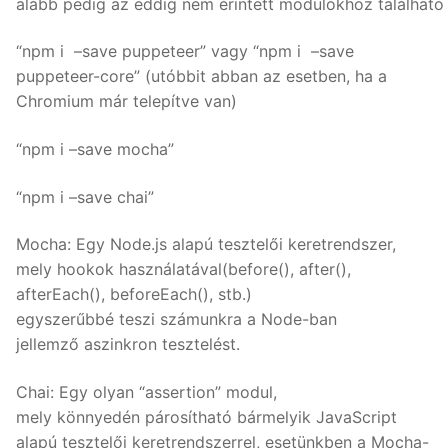
alább pedig az eddig nem érintett modulokhoz található 
“npm i –save puppeteer” vagy “npm i –save
puppeteer-core” (utóbbit abban az esetben, ha a
Chromium már telepítve van)
“npm i –save mocha”
“npm i –save chai”
Mocha: Egy Node.js alapú tesztelői keretrendszer,
mely hookok használatával(before(), after(),
afterEach(), beforeEach(), stb.)
egyszerűbbé teszi számunkra a Node-ban
jellemző aszinkron tesztelést.
Chai: Egy olyan “assertion” modul,
mely könnyedén párosítható bármelyik JavaScript
alapú tesztelői keretrendszerrel, esetünkben a Mocha-