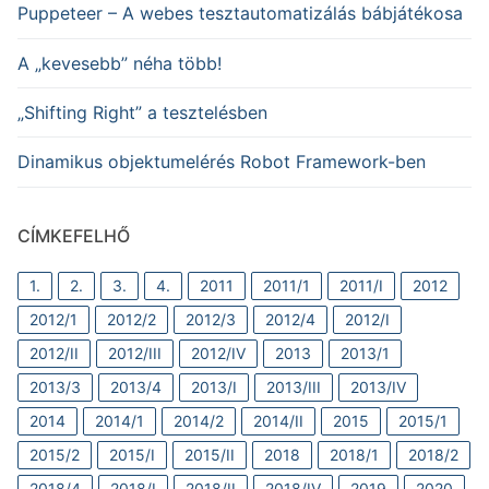
Puppeteer – A webes tesztautomatizálás bábjátékosa
A „kevesebb” néha több!
„Shifting Right” a tesztelésben
Dinamikus objektumelérés Robot Framework-ben
CÍMKEFELHŐ
1.
2.
3.
4.
2011
2011/1
2011/I
2012
2012/1
2012/2
2012/3
2012/4
2012/I
2012/II
2012/III
2012/IV
2013
2013/1
2013/3
2013/4
2013/I
2013/III
2013/IV
2014
2014/1
2014/2
2014/II
2015
2015/1
2015/2
2015/I
2015/II
2018
2018/1
2018/2
2018/4
2018/I
2018/II
2018/IV
2019
2020