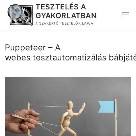
Ugrás
TESZTELÉS A
a
GYAKORLATBAN
tartalomra
A SZAKÉRTŐ TESZTELŐK LAPJA
Puppeteer – A
webes tesztautomatizálás bábját