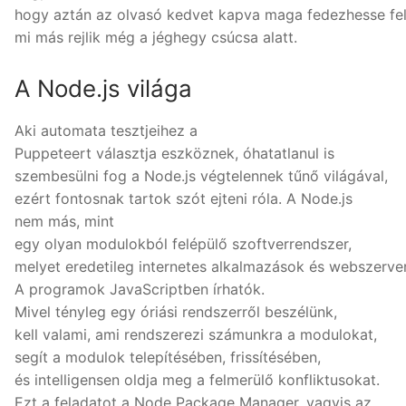
hogy aztán az olvasó kedvet kapva maga fedezhesse fel
mi más rejlik még a jéghegy csúcsa alatt.
A Node.js világa
Aki automata tesztjeihez a
Puppeteert választja eszköznek, óhatatlanul is
szembesülni fog a Node.js végtelennek tűnő világával,
ezért fontosnak tartok szót ejteni róla. A Node.js
nem más, mint
egy olyan modulokból felépülő szoftverrendszer,
melyet eredetileg internetes alkalmazások és webszerver
A programok JavaScriptben írhatók.
Mivel tényleg egy óriási rendszerről beszélünk,
kell valami, ami rendszerezi számunkra a modulokat,
segít a modulok telepítésében, frissítésében,
és intelligensen oldja meg a felmerülő konfliktusokat.
Ezt a feladatot a Node Package Manager, vagyis az