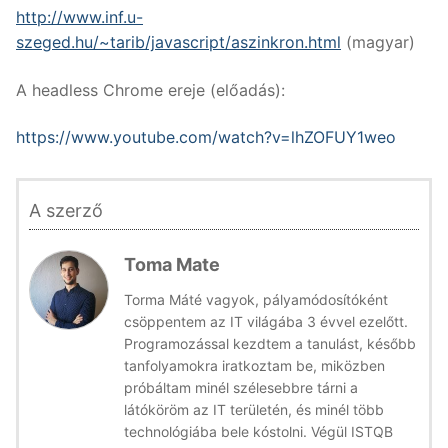
http://www.inf.u-
szeged.hu/~tarib/javascript/aszinkron.html
(magyar)
A headless Chrome ereje (előadás):
https://www.youtube.com/watch?v=lhZOFUY1weo
A szerző
Toma Mate
Torma Máté vagyok, pályamódosítóként
csöppentem az IT világába 3 évvel ezelőtt.
Programozással kezdtem a tanulást, később
tanfolyamokra iratkoztam be, miközben
próbáltam minél szélesebbre tárni a
látóköröm az IT területén, és minél több
technológiába bele kóstolni. Végül ISTQB