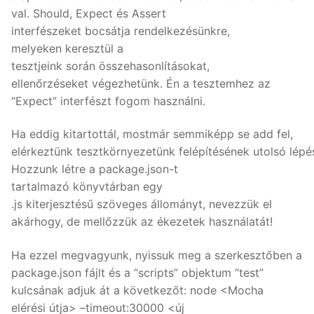
val. Should, Expect és Assert
interfészeket bocsátja rendelkezésünkre,
melyeken keresztül a
tesztjeink során összehasonlításokat,
ellenőrzéseket végezhetünk. Én a tesztemhez az
“Expect” interfészt fogom használni.
Ha eddig kitartottál, mostmár semmiképp se add fel,
elérkeztünk tesztkörnyezetünk felépítésének utolsó lépé
Hozzunk létre a package.json-t
tartalmazó könyvtárban egy
.js kiterjesztésű szöveges állományt, nevezzük el
akárhogy, de mellőzzük az ékezetek használatát!
Ha ezzel megvagyunk, nyissuk meg a szerkesztőben a
package.json fájlt és a “scripts” objektum “test”
kulcsának adjuk át a következőt: node <Mocha
elérési útja> –timeout:30000 <új