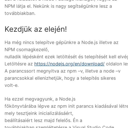
NPM látja el. Nekünk is nagy segítségünkre lesz a
továbbiakban.
Kezdjük az elején!
Ha még nincs telepítve gépünkre a Node.js illetve az
NPM csomagkezelő,
nulladik lépésként ezek letöltését és telepítését kell elv
Letöltésre az
https://nodejs.org/en/download/
oldalon le
A parancssort megnyitva az npm –v, illetve a node –v
parancsokkal ellenizhetjük, hogy a telepítés sikeres
volt-e.
Ha ezzel megvagyunk, a Node.js
főkönyvtárába lépve az npm init parancs kiadásával létre
mely tesztjeink inicializálásáért,
beállításaiért lesz majd felelős. Én a
továbbiakban szemléltetésre a Visual Studio Code