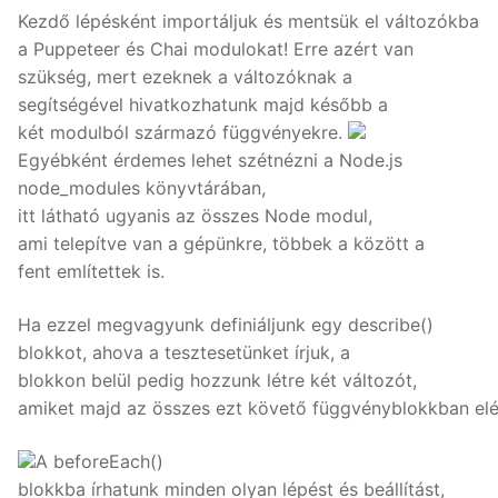
Kezdő lépésként importáljuk és mentsük el változókba
a Puppeteer és Chai modulokat! Erre azért van
szükség, mert ezeknek a változóknak a
segítségével hivatkozhatunk majd később a
két modulból származó függvényekre.
Egyébként érdemes lehet szétnézni a Node.js
node_modules könyvtárában,
itt látható ugyanis az összes Node modul,
ami telepítve van a gépünkre, többek a között a
fent említettek is.
Ha ezzel megvagyunk definiáljunk egy describe()
blokkot, ahova a tesztesetünket írjuk, a
blokkon belül pedig hozzunk létre két változót,
amiket majd az összes ezt követő függvényblokkban elé
A beforeEach()
blokkba írhatunk minden olyan lépést és beállítást,