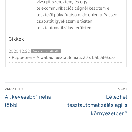
vizsgát szereztem, és egy
telekommunikációs cégnél kezdtem el
tesztelői pályafutásom. Jelenleg a Passed
csapatát igyekszem erősíteni
tesztautomatizálás területén.
Cikkek
2020.12.22
Tesztautomatizálás
Puppeteer – A webes tesztautomatizálás bábjátékosa
Bejegyzés
PREVIOUS
NEXT
navigáció
Previous
Next
A „kevesebb” néha
Létezhet
post:
post:
több!
tesztautomatizálás agilis
környezetben?