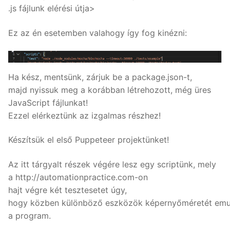
.js fájlunk elérési útja>
Ez az én esetemben valahogy így fog kinézni:
Ha kész, mentsünk, zárjuk be a package.json-t,
majd nyissuk meg a korábban létrehozott, még üres
JavaScript fájlunkat!
Ezzel elérkeztünk az izgalmas részhez!
Készítsük el első Puppeteer projektünket!
Az itt tárgyalt részek végére lesz egy scriptünk, mely
a http://automationpractice.com-on
hajt végre két tesztesetet úgy,
hogy közben különböző eszközök képernyőméretét emul
a program.