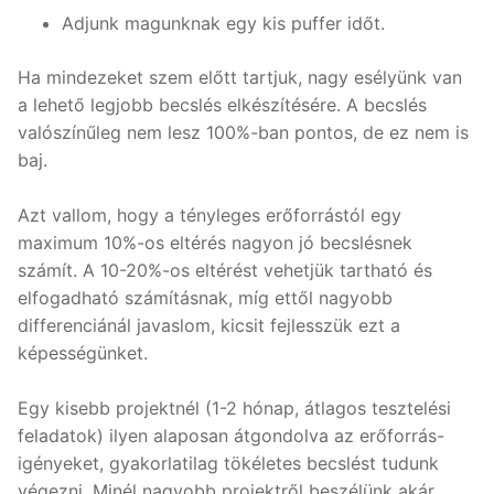
Adjunk magunknak egy kis puffer időt.
Ha mindezeket szem előtt tartjuk, nagy esélyünk van
a lehető legjobb becslés elkészítésére. A becslés
valószínűleg nem lesz 100%-ban pontos, de ez nem is
baj.
Azt vallom, hogy a tényleges erőforrástól egy
maximum 10%-os eltérés nagyon jó becslésnek
számít. A 10-20%-os eltérést vehetjük tartható és
elfogadható számításnak, míg ettől nagyobb
differenciánál javaslom, kicsit fejlesszük ezt a
képességünket.
Egy kisebb projektnél (1-2 hónap, átlagos tesztelési
feladatok) ilyen alaposan átgondolva az erőforrás-
igényeket, gyakorlatilag tökéletes becslést tudunk
végezni. Minél nagyobb projektről beszélünk akár