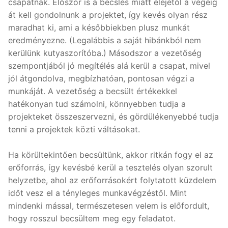
csapatnak. Először is a becslés miatt elejétől a végéig
át kell gondolnunk a projektet, így kevés olyan rész
maradhat ki, ami a későbbiekben plusz munkát
eredményezne. (Legalábbis a saját hibánkból nem
kerülünk kutyaszorítóba.) Másodszor a vezetőség
szempontjából jó megítélés alá kerül a csapat, mivel
jól átgondolva, megbízhatóan, pontosan végzi a
munkáját. A vezetőség a becsült értékekkel
hatékonyan tud számolni, könnyebben tudja a
projekteket összeszervezni, és gördülékenyebbé tudja
tenni a projektek közti váltásokat.
Ha körültekintően becsültünk, akkor ritkán fogy el az
erőforrás, így kevésbé kerül a tesztelés olyan szorult
helyzetbe, ahol az erőforrásokért folytatott küzdelem
időt vesz el a tényleges munkavégzéstől. Mint
mindenki mással, természetesen velem is előfordult,
hogy rosszul becsültem meg egy feladatot.