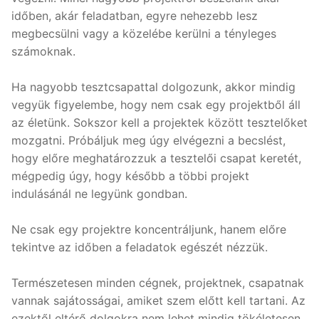
időben, akár feladatban, egyre nehezebb lesz
megbecsülni vagy a közelébe kerülni a tényleges
számoknak.
Ha nagyobb tesztcsapattal dolgozunk, akkor mindig
vegyük figyelembe, hogy nem csak egy projektből áll
az életünk. Sokszor kell a projektek között tesztelőket
mozgatni. Próbáljuk meg úgy elvégezni a becslést,
hogy előre meghatározzuk a tesztelői csapat keretét,
mégpedig úgy, hogy később a többi projekt
indulásánál ne legyünk gondban.
Ne csak egy projektre koncentráljunk, hanem előre
tekintve az időben a feladatok egészét nézzük.
Természetesen minden cégnek, projektnek, csapatnak
vannak sajátosságai, amiket szem előtt kell tartani. Az
ezektől eltérő dolgokra nem lehet mindig tökéletesen