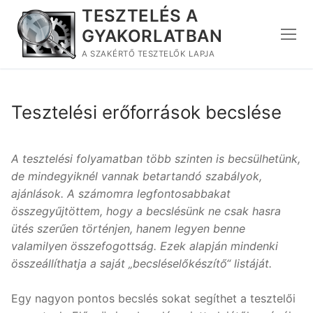
Ugrás
TESZTELÉS A
a
GYAKORLATBAN
tartalomra
A SZAKÉRTŐ TESZTELŐK LAPJA
Tesztelési erőforrások becslése
A tesztelési folyamatban több szinten is becsülhetünk,
de mindegyiknél vannak betartandó szabályok,
ajánlások. A számomra legfontosabbakat
összegyűjtöttem, hogy a becslésünk ne csak hasra
ütés szerűen történjen, hanem legyen benne
valamilyen összefogottság. Ezek alapján mindenki
összeállíthatja a saját „becsléselőkészítő“ listáját.
Egy nagyon pontos becslés sokat segíthet a tesztelői