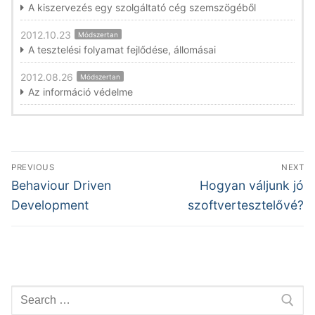
A kiszervezés egy szolgáltató cég szemszögéből
2012.10.23
Módszertan
A tesztelési folyamat fejlődése, állomásai
2012.08.26
Módszertan
Az információ védelme
Bejegyzés
PREVIOUS
NEXT
navigáció
Previous
Next
Behaviour Driven
Hogyan váljunk jó
post:
post:
Development
szoftvertesztelővé?
Keresése: