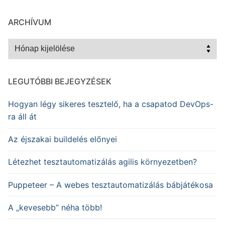
ARCHÍVUM
Archívum
LEGUTÓBBI BEJEGYZÉSEK
Hogyan légy sikeres tesztelő, ha a csapatod DevOps-
ra áll át
Az éjszakai buildelés előnyei
Létezhet tesztautomatizálás agilis környezetben?
Puppeteer – A webes tesztautomatizálás bábjátékosa
A „kevesebb” néha több!