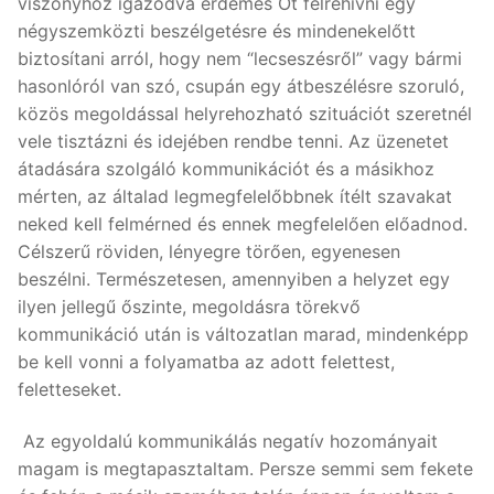
viszonyhoz igazodva érdemes Őt félrehívni egy
négyszemközti beszélgetésre és mindenekelőtt
biztosítani arról, hogy nem “lecseszésről” vagy bármi
hasonlóról van szó, csupán egy átbeszélésre szoruló,
közös megoldással helyrehozható szituációt szeretnél
vele tisztázni és idejében rendbe tenni. Az üzenetet
átadására szolgáló kommunikációt és a másikhoz
mérten, az általad legmegfelelőbbnek ítélt szavakat
neked kell felmérned és ennek megfelelően előadnod.
Célszerű röviden, lényegre törően, egyenesen
beszélni. Természetesen, amennyiben a helyzet egy
ilyen jellegű őszinte, megoldásra törekvő
kommunikáció után is változatlan marad, mindenképp
be kell vonni a folyamatba az adott felettest,
feletteseket.
Az egyoldalú kommunikálás negatív hozományait
magam is megtapasztaltam. Persze semmi sem fekete