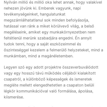
Nyilván millió és millió oka lehet annak, hogy valakivel
nehezen jövünk ki. Emberek vagyunk, napi
tevékenységeinket, hangulatunkat
megszámlálhatatlanul sok minden befolyásolja,
hatással van ránk a miket körülvevő világ, a belső
megéléseink, amiket egy munkakörnyezetben nem
feltétlenül merünk szabadjára engedni. Én annyit
tudok tenni, hogy a saját eszközeimmel és
őszinteséggel kezelem a felmerülő helyzeteket, mind a
munkámban, mind a magánéletemben.
Legyen szó egy adott projektre összeverbuválódott
vagy egy hosszú távú működés céljából kialakított
csapatról, a különböző képességek és ismeretek
megléte mellett elengedhetetlen a csapaton belüli
légkör kommunikációval való formálása, ápolása,
kiismerése.