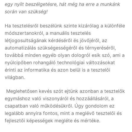
egy nyílt beszélgetésre, hát még ha erre a munkánk
során van szükség!
Ha tesztelésről beszélünk szinte kizárólag a különféle
módszertanokról, a manuális tesztelés
létjogosultságának kérdéséről és jövőjéről, az
automatizálás szükségességéről és térnyeréséről,
továbbá minden egyéb olyan dologról esik szó, ami a
nyúlcipőben rohangáló technológiai változásokat
érinti az informatika és azon belül is a tesztelői
világban.
Meglehetősen kevés szót ejtünk azonban a tesztelők
egymáshoz való viszonyáról és hozzáállásáról, a
csapatban való működésükről. Úgy gondolom ez
legalább annyira fontos, mint a meglévő tesztelői és
fejlesztői képességek megléte és mértéke.