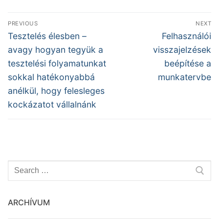
Bejegyzés
PREVIOUS
NEXT
navigáció
Previous
Next
Tesztelés élesben –
Felhasználói
post:
post:
avagy hogyan tegyük a
visszajelzések
tesztelési folyamatunkat
beépítése a
sokkal hatékonyabbá
munkatervbe
anélkül, hogy felesleges
kockázatot vállalnánk
Keresése:
ARCHÍVUM