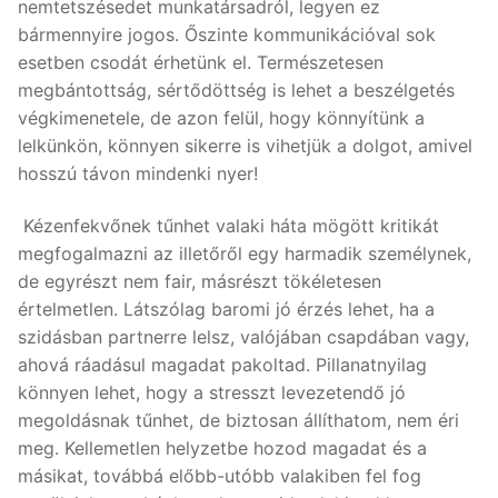
nemtetszésedet munkatársadról, legyen ez
bármennyire jogos. Őszinte kommunikációval sok
esetben csodát érhetünk el. Természetesen
megbántottság, sértődöttség is lehet a beszélgetés
végkimenetele, de azon felül, hogy könnyítünk a
lelkünkön, könnyen sikerre is vihetjük a dolgot, amivel
hosszú távon mindenki nyer!
Kézenfekvőnek tűnhet valaki háta mögött kritikát
megfogalmazni az illetőről egy harmadik személynek,
de egyrészt nem fair, másrészt tökéletesen
értelmetlen. Látszólag baromi jó érzés lehet, ha a
szidásban partnerre lelsz, valójában csapdában vagy,
ahová ráadásul magadat pakoltad. Pillanatnyilag
könnyen lehet, hogy a stresszt levezetendő jó
megoldásnak tűnhet, de biztosan állíthatom, nem éri
meg. Kellemetlen helyzetbe hozod magadat és a
másikat, továbbá előbb-utóbb valakiben fel fog