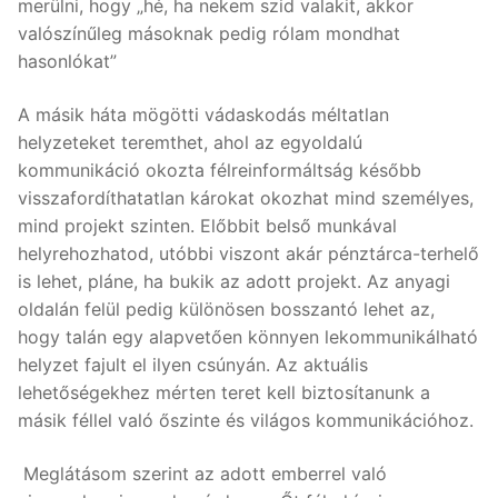
merülni, hogy „hé, ha nekem szid valakit, akkor
valószínűleg másoknak pedig rólam mondhat
hasonlókat”
A másik háta mögötti vádaskodás méltatlan
helyzeteket teremthet, ahol az egyoldalú
kommunikáció okozta félreinformáltság később
visszafordíthatatlan károkat okozhat mind személyes,
mind projekt szinten. Előbbit belső munkával
helyrehozhatod, utóbbi viszont akár pénztárca-terhelő
is lehet, pláne, ha bukik az adott projekt. Az anyagi
oldalán felül pedig különösen bosszantó lehet az,
hogy talán egy alapvetően könnyen lekommunikálható
helyzet fajult el ilyen csúnyán. Az aktuális
lehetőségekhez mérten teret kell biztosítanunk a
másik féllel való őszinte és világos kommunikációhoz.
Meglátásom szerint az adott emberrel való