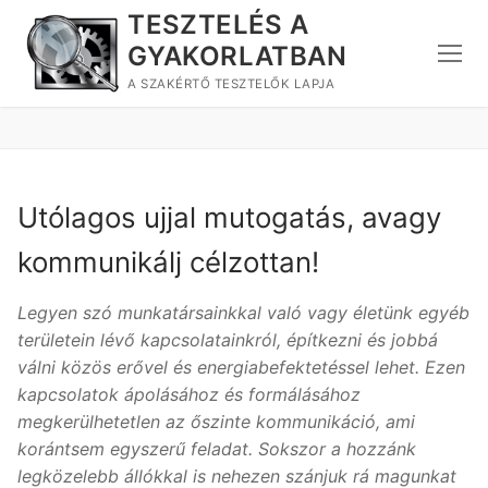
Ugrás
TESZTELÉS A
a
GYAKORLATBAN
tartalomra
A SZAKÉRTŐ TESZTELŐK LAPJA
Utólagos ujjal mutogatás, avagy
kommunikálj célzottan!
Legyen szó munkatársainkkal való vagy életünk egyéb
területein lévő kapcsolatainkról, építkezni és jobbá
válni közös erővel és energiabefektetéssel lehet. Ezen
kapcsolatok ápolásához és formálásához
megkerülhetetlen az őszinte kommunikáció, ami
korántsem egyszerű feladat. Sokszor a hozzánk
legközelebb állókkal is nehezen szánjuk rá magunkat