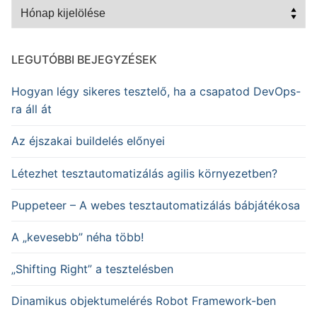
Archívum
LEGUTÓBBI BEJEGYZÉSEK
Hogyan légy sikeres tesztelő, ha a csapatod DevOps-
ra áll át
Az éjszakai buildelés előnyei
Létezhet tesztautomatizálás agilis környezetben?
Puppeteer – A webes tesztautomatizálás bábjátékosa
A „kevesebb” néha több!
„Shifting Right” a tesztelésben
Dinamikus objektumelérés Robot Framework-ben