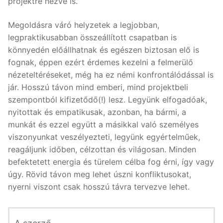
projektre nézve is.
Megoldásra váró helyzetek a legjobban,
legpraktikusabban összeállított csapatban is
könnyedén előállhatnak és egészen biztosan elő is
fognak, éppen ezért érdemes kezelni a felmerülő
nézeteltéréseket, még ha ez némi konfrontálódással is
jár. Hosszú távon mind emberi, mind projektbeli
szempontból kifizetődő(!) lesz. Legyünk elfogadóak,
nyitottak és empatikusak, azonban, ha bármi, a
munkát és ezzel együtt a másikkal való személyes
viszonyunkat veszélyezteti, legyünk egyértelműek,
reagáljunk időben, célzottan és világosan. Minden
befektetett energia és türelem célba fog érni, így vagy
úgy. Rövid távon meg lehet úszni konfliktusokat,
nyerni viszont csak hosszú távra tervezve lehet.