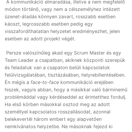
A kommunikáció elmaradása, illetve a nem megfelelő
módon történő, vagy nem a célszemélyhez intézett
üzenet-átadás könnyen zavart, rosszabb esetben
káoszt, legrosszabb esetben pedig egy
visszafordíthatatlan helyzetet eredményezhet, jelen
esetben az adott projekt végét.
Persze valószínűleg akad egy Scrum Master és egy
Team Leader a csapatban, akiknek központi szerepük
és feladatuk van a csapaton belüli kapcsolatok
felülvizsgálatában, tisztázásában, helyrebillentésében.
Én mégis a
face-to-face
kommunikáció erejében
hiszek, vagyis abban, hogy a másikkal való bárminemű
problémáddal vagy kérdéseddel az érintetthez fordulj.
Ha első körben másokkal osztod meg az adott
személlyel kapcsolatos rosszallásodat, azonnal
belekevertél három embert egy alapvetően
nemkívánatos helyzetbe. Ne másoknak fejezd ki