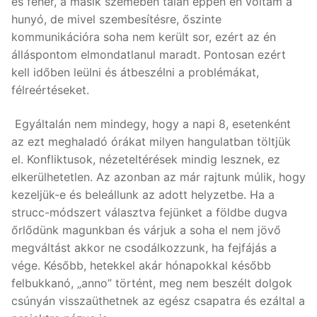
és fehér, a másik szemében talán éppen én voltam a
hunyó, de mivel szembesítésre, őszinte
kommunikációra soha nem került sor, ezért az én
álláspontom elmondatlanul maradt. Pontosan ezért
kell időben leülni és átbeszélni a problémákat,
félreértéseket.
Egyáltalán nem mindegy, hogy a napi 8, esetenként
az ezt meghaladó órákat milyen hangulatban töltjük
el. Konfliktusok, nézeteltérések mindig lesznek, ez
elkerülhetetlen. Az azonban az már rajtunk múlik, hogy
kezeljük-e és beleállunk az adott helyzetbe. Ha a
strucc-módszert választva fejünket a földbe dugva
őrlődünk magunkban és várjuk a soha el nem jövő
megváltást akkor ne csodálkozzunk, ha fejfájás a
vége. Később, hetekkel akár hónapokkal később
felbukkanó, „anno” történt, meg nem beszélt dolgok
csúnyán visszaüthetnek az egész csapatra és ezáltal a