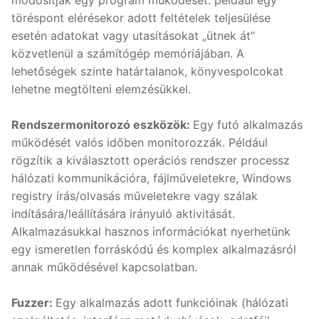
töréspont elérésekor adott feltételek teljesülése
esetén adatokat vagy utasításokat „ütnek át”
közvetlenül a számítógép memóriájában. A
lehetőségek szinte határtalanok, könyvespolcokat
lehetne megtölteni elemzésükkel.
Rendszermonitorozó eszközök:
Egy futó alkalmazás
működését valós időben monitorozzák. Például
rögzítik a kiválasztott operációs rendszer processz
hálózati kommunikációra, fájlműveletekre, Windows
registry írás/olvasás műveletekre vagy szálak
indítására/leállítására irányuló aktivitását.
Alkalmazásukkal hasznos információkat nyerhetünk
egy ismeretlen forráskódú és komplex alkalmazásról
annak működésével kapcsolatban.
Fuzzer:
Egy alkalmazás adott funkcióinak (hálózati