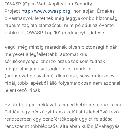
OWASP (Open Web Application Security
Project
http://www.owasp.org
) honlapján. Érdekes
olvasmányok lehetnek még leggyakoribb biztonsági
hibákat taglaló elemzések, mint például az évente
publikált „OWASP Top 10” eredményhirdetése.
Végül még mindig maradnak olyan biztonsági hibák,
melyeket a legfejlettebb, automatikus
sérülékenységellenőrző eszközök sem tudnak
megtalálni: jogosultságkezelési rendszer
(authorization system) kikerülése, session-kezelés
hibái, több lépésből álló folyamatokban nem azonnal
jelentkező hibák.
Ez utóbbit pár példával talán érthetőbbé tudjuk tenni.
Például egy pénzügyi tranzakciókat is lehetővé tevő
rendszerben egy pénz/értékpapír ügylet feladása
rendszerint többlépcsős, általában külön jóváhagyási