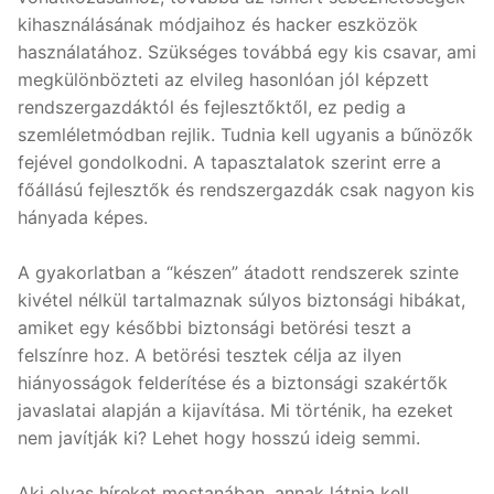
kihasználásának módjaihoz és hacker eszközök
használatához. Szükséges továbbá egy kis csavar, ami
megkülönbözteti az elvileg hasonlóan jól képzett
rendszergazdáktól és fejlesztőktől, ez pedig a
szemléletmódban rejlik. Tudnia kell ugyanis a bűnözők
fejével gondolkodni. A tapasztalatok szerint erre a
főállású fejlesztők és rendszergazdák csak nagyon kis
hányada képes.
A gyakorlatban a “készen” átadott rendszerek szinte
kivétel nélkül tartalmaznak súlyos biztonsági hibákat,
amiket egy későbbi biztonsági betörési teszt a
felszínre hoz. A betörési tesztek célja az ilyen
hiányosságok felderítése és a biztonsági szakértők
javaslatai alapján a kijavítása. Mi történik, ha ezeket
nem javítják ki? Lehet hogy hosszú ideig semmi.
Aki olvas híreket mostanában, annak látnia kell