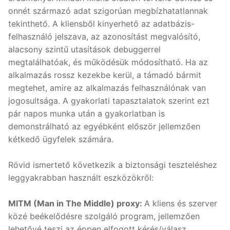
onnét származó adat szigorúan megbízhatatlannak
tekinthető. A kliensből kinyerhető az adatbázis-
felhasználó jelszava, az azonosítást megvalósító,
alacsony szintű utasítások debuggerrel
megtalálhatóak, és működésük módosítható. Ha az
alkalmazás rossz kezekbe kerül, a támadó bármit
megtehet, amire az alkalmazás felhasználónak van
jogosultsága. A gyakorlati tapasztalatok szerint ezt
pár napos munka után a gyakorlatban is
demonstrálható az egyébként először jellemzően
kétkedő ügyfelek számára.
Rövid ismertető következik a biztonsági teszteléshez
leggyakrabban használt eszközökről:
MITM (Man in The Middle) proxy:
A kliens és szerver
közé beékelődésre szolgáló program, jellemzően
lehetővé teszi az éppen elfogott kérés/válasz