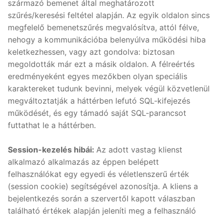
származó bemenet által meghatározott
szűrés/keresési feltétel alapján. Az egyik oldalon sincs
megfelelő bemenetszűrés megvalósítva, attól félve,
nehogy a kommunikációba belenyúlva működési hiba
keletkezhessen, vagy azt gondolva: biztosan
megoldották már ezt a másik oldalon. A félreértés
eredményeként egyes mezőkben olyan speciális
karaktereket tudunk bevinni, melyek végül közvetlenül
megváltoztatják a háttérben lefutó SQL-kifejezés
működését, és egy támadó saját SQL-parancsot
futtathat le a háttérben.
Session-kezelés hibái:
Az adott vastag klienst
alkalmazó alkalmazás az éppen belépett
felhasználókat egy egyedi és véletlenszerű érték
(session cookie) segítségével azonosítja. A kliens a
bejelentkezés során a szervertől kapott válaszban
található értékek alapján jeleníti meg a felhasználó