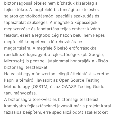
biztonságossá tételét nem bízhatjuk kizárólag a
fejlesztőkre. A megfelelő biztonsági teszteléshez
sajátos gondolkodásmód, speciális szaktudás és
tapasztalat szükséges. A megfelelő képességek
megszerzése és fenntartása teljes embert kívánó
feladat, ezért a legtöbb cég házon belül nem képes
megfelelő kompetencia létrehozására és
megtartására. A megfelelő belső erőforrásokkal
rendelkező legnagyobb fejlesztőcégek (pl. Google,
Microsoft) is pénzbeli jutalommal honorálják a külsős
biztonsági tesztelőket.
Ha valaki egy módszertan jellegű áttekintést szeretne
kapni a témáról, javasolt az Open Source Testing
Methodology (OSSTM) és az OWASP Testing Guide
tanulmányozása.
A biztonságra törekvést és biztonsági tesztelést
komolyabb fejlesztéseknél javasolt már a projekt korai
fázisaiba beépíteni, erre specializálódott szakértőket