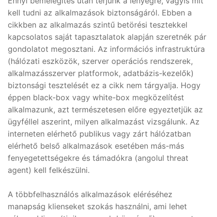
Ennyi bemelegítés után térjünk a lényegre, vagyis mit
kell tudni az alkalmazások biztonságáról. Ebben a
cikkben az alkalmazás szintű betörési tesztekkel
kapcsolatos saját tapasztalatok alapján szeretnék pár
gondolatot megosztani. Az információs infrastruktúra
(hálózati eszközök, szerver operációs rendszerek,
alkalmazásszerver platformok, adatbázis-kezelők)
biztonsági tesztelését ez a cikk nem tárgyalja. Hogy
éppen black-box vagy white-box megközelítést
alkalmazunk, azt természetesen előre egyeztetjük az
ügyféllel aszerint, milyen alkalmazást vizsgálunk. Az
interneten elérhető publikus vagy zárt hálózatban
elérhető belső alkalmazások esetében más-más
fenyegetettségekre és támadókra (angolul threat
agent) kell felkészülni.
A többfelhasználós alkalmazások eléréséhez
manapság klienseket szokás használni, ami lehet