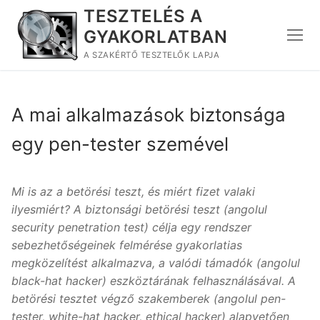
Ugrás
TESZTELÉS A
a
GYAKORLATBAN
tartalomra
A SZAKÉRTŐ TESZTELŐK LAPJA
A mai alkalmazások biztonsága
egy pen-tester szemével
Mi is az a betörési teszt, és miért fizet valaki
ilyesmiért? A biztonsági betörési teszt (angolul
security penetration test) célja egy rendszer
sebezhetőségeinek felmérése gyakorlatias
megközelítést alkalmazva, a valódi támadók (angolul
black-hat hacker) eszköztárának felhasználásával. A
betörési tesztet végző szakemberek (angolul pen-
tester, white-hat hacker, ethical hacker) alapvetően