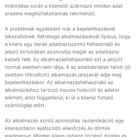
működése során a klienstől származó minden adat
eredete megbízhatatlannak tekintendő.
A problémák egyébként már a bejelentkezésnél
elkezdődnek. Kétrétegű alkalmazásoknál tipikus, hogy
a kliens egy darab adatbázisszintű felhasználó és
jelszó birtokában azonosítja magát az adatbázis-
kezelő felé. Az alkalmazásfelhasználó ezt a jelszót
normál esetben nem látja, ő az adatbázisban tárolt (jó
esetben titkosított) alkalmazás jelszavát adja meg
bejelentkezéskor. Az alkalmazásfelhasználó az
alkalmazáshoz tartozó összes funkciót és adatot
elérheti, attól függetlenül, ki ül a klienst futtató
számítógép előtt.
Az alkalmazás szintű azonosítás (autentikáció) egy
kliensoldalon lejátszódó ellenőrzés és döntés
eredménye. Minden kliens oldalon történő döntés és