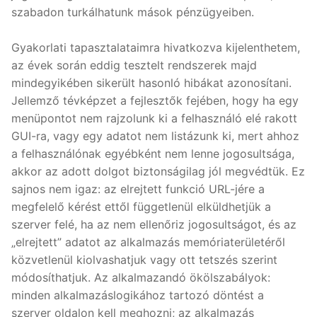
szabadon turkálhatunk mások pénzügyeiben.
Gyakorlati tapasztalataimra hivatkozva kijelenthetem,
az évek során eddig tesztelt rendszerek majd
mindegyikében sikerült hasonló hibákat azonosítani.
Jellemző tévképzet a fejlesztők fejében, hogy ha egy
menüpontot nem rajzolunk ki a felhasználó elé rakott
GUI-ra, vagy egy adatot nem listázunk ki, mert ahhoz
a felhasználónak egyébként nem lenne jogosultsága,
akkor az adott dolgot biztonságilag jól megvédtük. Ez
sajnos nem igaz: az elrejtett funkció URL-jére a
megfelelő kérést ettől függetlenül elküldhetjük a
szerver felé, ha az nem ellenőriz jogosultságot, és az
„elrejtett” adatot az alkalmazás memóriaterületéről
közvetlenül kiolvashatjuk vagy ott tetszés szerint
módosíthatjuk. Az alkalmazandó ökölszabályok:
minden alkalmazáslogikához tartozó döntést a
szerver oldalon kell meghozni; az alkalmazás