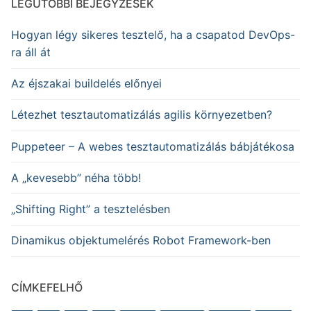
LEGUTÓBBI BEJEGYZÉSEK
Hogyan légy sikeres tesztelő, ha a csapatod DevOps-
ra áll át
Az éjszakai buildelés előnyei
Létezhet tesztautomatizálás agilis környezetben?
Puppeteer – A webes tesztautomatizálás bábjátékosa
A „kevesebb” néha több!
„Shifting Right” a tesztelésben
Dinamikus objektumelérés Robot Framework-ben
CÍMKEFELHŐ