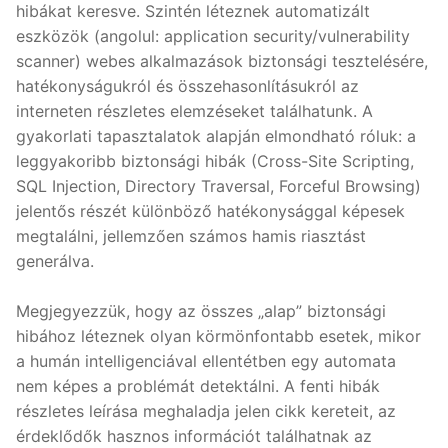
hibákat keresve. Szintén léteznek automatizált
eszközök (angolul: application security/vulnerability
scanner) webes alkalmazások biztonsági tesztelésére,
hatékonyságukról és összehasonlításukról az
interneten részletes elemzéseket találhatunk. A
gyakorlati tapasztalatok alapján elmondható róluk: a
leggyakoribb biztonsági hibák (Cross-Site Scripting,
SQL Injection, Directory Traversal, Forceful Browsing)
jelentős részét különböző hatékonysággal képesek
megtalálni, jellemzően számos hamis riasztást
generálva.
Megjegyezzük, hogy az összes „alap” biztonsági
hibához léteznek olyan körmönfontabb esetek, mikor
a humán intelligenciával ellentétben egy automata
nem képes a problémát detektálni. A fenti hibák
részletes leírása meghaladja jelen cikk kereteit, az
érdeklődők hasznos információt találhatnak az