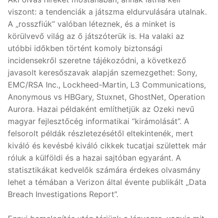
viszont: a tendenciák a játszma eldurvulására utalnak.
A „rosszfiúk” valóban léteznek, és a minket is
körülvevő világ az ő játszóterük is. Ha valaki az
utóbbi időkben történt komoly biztonsági
incidensekről szeretne tájékozódni, a következő
javasolt keresőszavak alapján szemezgethet: Sony,
EMC/RSA Inc., Lockheed-Martin, L3 Communications,
Anonymous vs HBGary, Stuxnet, GhostNet, Operation
Aurora. Hazai példaként említhetjük az Ozeki nevű
magyar fejlesztőcég informatikai “kirámolását”. A
felsorolt példák részletezésétől eltekintenék, mert
kiváló és kevésbé kiváló cikkek tucatjai születtek már
róluk a külföldi és a hazai sajtóban egyaránt. A
statisztikákat kedvelők számára érdekes olvasmány
lehet a témában a Verizon által évente publikált „Data
Breach Investigations Report”.