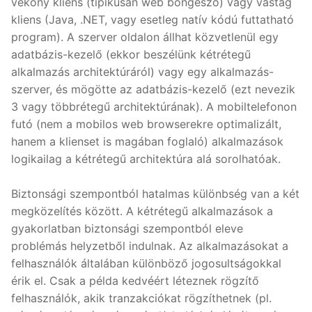
vékony kliens (tipikusan web böngésző) vagy vastag
kliens (Java, .NET, vagy esetleg natív kódú futtatható
program). A szerver oldalon állhat közvetlenül egy
adatbázis-kezelő (ekkor beszélünk kétrétegű
alkalmazás architektúráról) vagy egy alkalmazás-
szerver, és mögötte az adatbázis-kezelő (ezt nevezik
3 vagy többrétegű architektúrának). A mobiltelefonon
futó (nem a mobilos web browserekre optimalizált,
hanem a klienset is magában foglaló) alkalmazások
logikailag a kétrétegű architektúra alá sorolhatóak.
Biztonsági szempontból hatalmas különbség van a két
megközelítés között. A kétrétegű alkalmazások a
gyakorlatban biztonsági szempontból eleve
problémás helyzetből indulnak. Az alkalmazásokat a
felhasználók általában különböző jogosultságokkal
érik el. Csak a példa kedvéért léteznek rögzítő
felhasználók, akik tranzakciókat rögzíthetnek (pl.