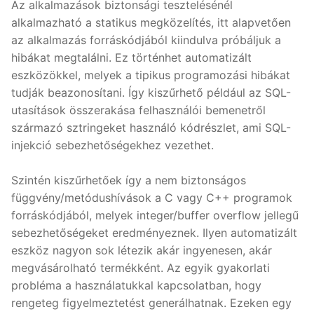
Az alkalmazások biztonsági tesztelésénél
alkalmazható a statikus megközelítés, itt alapvetően
az alkalmazás forráskódjából kiindulva próbáljuk a
hibákat megtalálni. Ez történhet automatizált
eszközökkel, melyek a tipikus programozási hibákat
tudják beazonosítani. Így kiszűrhető például az SQL-
utasítások összerakása felhasználói bemenetről
származó sztringeket használó kódrészlet, ami SQL-
injekció sebezhetőségekhez vezethet.
Szintén kiszűrhetőek így a nem biztonságos
függvény/metódushívások a C vagy C++ programok
forráskódjából, melyek integer/buffer overflow jellegű
sebezhetőségeket eredményeznek. Ilyen automatizált
eszköz nagyon sok létezik akár ingyenesen, akár
megvásárolható termékként. Az egyik gyakorlati
probléma a használatukkal kapcsolatban, hogy
rengeteg figyelmeztetést generálhatnak. Ezeken egy