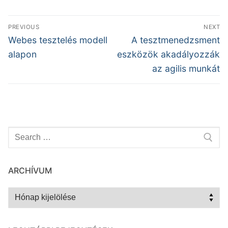
Bejegyzés
PREVIOUS
NEXT
navigáció
Previous
Next
Webes tesztelés modell
A tesztmenedzsment
post:
post:
alapon
eszközök akadályozzák
az agilis munkát
Keresése:
ARCHÍVUM
Archívum