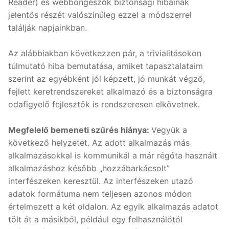
Reader) és webböngészők biztonsági hibáinak
jelentős részét valószínűleg ezzel a módszerrel
találják napjainkban.
Az alábbiakban következzen pár, a trivialitásokon
túlmutató hiba bemutatása, amiket tapasztalataim
szerint az egyébként jól képzett, jó munkát végző,
fejlett keretrendszereket alkalmazó és a biztonságra
odafigyelő fejlesztők is rendszeresen elkövetnek.
Megfelelő bemeneti szűrés hiánya:
Vegyük a
következő helyzetet. Az adott alkalmazás más
alkalmazásokkal is kommunikál a már régóta használt
alkalmazáshoz később „hozzábarkácsolt”
interfészeken keresztül. Az interfészeken utazó
adatok formátuma nem teljesen azonos módon
értelmezett a két oldalon. Az egyik alkalmazás adatot
tölt át a másikból, például egy felhasználótól