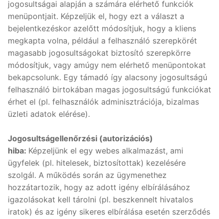
jogosultságai alapján a számára elérhető funkciók
menüpontjait. Képzeljük el, hogy ezt a választ a
bejelentkezéskor azelőtt módosítjuk, hogy a kliens
megkapta volna, például a felhasználó szerepkörét
magasabb jogosultságokat biztosító szerepkörre
módosítjuk, vagy amúgy nem elérhető menüpontokat
bekapcsolunk. Egy támadó így alacsony jogosultságú
felhasználó birtokában magas jogosultságú funkciókat
érhet el (pl. felhasználók adminisztrációja, bizalmas
üzleti adatok elérése).
Jogosultságellenőrzési (autorizációs)
hiba:
Képzeljünk el egy webes alkalmazást, ami
ügyfelek (pl. hitelesek, biztosítottak) kezelésére
szolgál. A működés során az ügymenethez
hozzátartozik, hogy az adott igény elbírálásához
igazolásokat kell tárolni (pl. beszkennelt hivatalos
iratok) és az igény sikeres elbírálása esetén szerződés