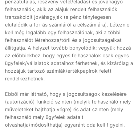
pénzátutalás, részvény vétel/eladás) és jóváhagyó
felhasználók, akik az alájuk rendelt felhasználók
tranzakcióit jóváhagyják (a pénz ténylegesen
elutalódik a forrás számláról a célszámlára). Léteznie
kell még legalább egy felhasználónak, aki a többi
felhasználót létrehozza/törli és a jogosultságaikat
állítgatja. A helyzet tovább bonyolódik: vegyük hozzá
az előbbiekhez, hogy egyes felhasználók csak egyes
ügyfelek/vállalatok adataihoz férhetnek, és kizárólag a
hozzájuk tartozó számlák/értékpapírok felett
rendelkezhetnek.
Ebből már látható, hogy a jogosultságok kezelésére
(autorizáció) funkció szinten (melyik felhasználó mely
műveleteket hajthatja végre) és adat szinten (mely
felhasználó mely ügyfelek adatait
olvashatja/módosíthatja) egyaránt oda kell figyelni.