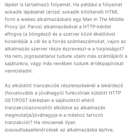
lépést is tartalmazó folyamat. Ha például a folyamat
sokadik lépésénél (értsd: sokadik kitöltendő HTML
form a webes alkalmazásban) egy Man in The Middle
Proxy (pl. Paros) alkalmazásával a HTTP-kérést
elfogva (a böngésző és a szerver közé ékelődve)
kicseréljük a cél és a forrás számlaszámokat, vajon az
alkalmazás szerver része észreveszi-e a turpisságot?
Ha nem, jogosulatlanul tudunk utalni más számlájáról a
sajátunkra, vagy más nevében tudunk értékpapírokat
venni/eladni.
Az elküldött tranzakciók részletezésénél a lekérdező
(hovatovább a jóváhagyó) funkciónak küldött HTTP
GET/POST kérésben a sajátunktól eltérő
tranzakcióazonosítót elküldve az alkalmazás
megmutatja/jóváhagyja-e a máshoz tartozó
tranzakciót? Ha nincsenek ilyen
jogosultságellenőrzések az alkalmazásba építve,