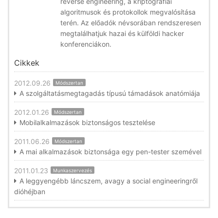
reverse engineering, a kriptográfiai
algoritmusok és protokollok megvalósítása
terén. Az előadók névsorában rendszeresen
megtalálhatjuk hazai és külföldi hacker
konferenciákon.
Cikkek
2012.09.26
Módszertan
A szolgáltatásmegtagadás típusú támadások anatómiája
2012.01.26
Módszertan
Mobilalkalmazások biztonságos tesztelése
2011.06.26
Módszertan
A mai alkalmazások biztonsága egy pen-tester szemével
2011.01.23
Munkaszervezés
A leggyengébb láncszem, avagy a social engineeringről
dióhéjban