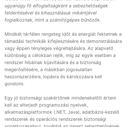
ugyanúgy fő elfoglaltságként a sebezhetőségek
felderítésével és kihasználásuk mikéntjével
foglalkoznak, mint a számítógépes bűnözők.
Mindkét térfélen rengeteg időt és energiát fektetnek a
támadási technikák kifejlesztésére és demonstrálására
vagy éppen tényleges végrehajtására. Az alapvető
különbség a célokban rejlik, míg az egyik esetben a
rendszer hibáinak kijavítására és a biztonság
megerősítésére, a másikban jogosulatlan
haszonszerzésre, lopásra és károkozásra kell
gondolni.
Egy jó biztonsági szakértőnek mindenekelőtt érteni
kell az elterjedt programozási nyelvek,
alkalmazásplatformok (.NET, Java), adatbázis-kezelő
rendszerek és operációs rendszerek biztonsági
vonatkozásaihoz, továbbá az ismert sebezhetőségek