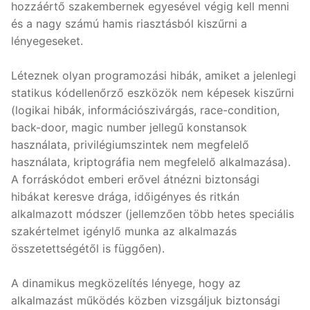
hozzáértő szakembernek egyesével végig kell menni
és a nagy számú hamis riasztásból kiszűrni a
lényegeseket.
Léteznek olyan programozási hibák, amiket a jelenlegi
statikus kódellenőrző eszközök nem képesek kiszűrni
(logikai hibák, információszivárgás, race-condition,
back-door, magic number jellegű konstansok
használata, privilégiumszintek nem megfelelő
használata, kriptográfia nem megfelelő alkalmazása).
A forráskódot emberi erővel átnézni biztonsági
hibákat keresve drága, időigényes és ritkán
alkalmazott módszer (jellemzően több hetes speciális
szakértelmet igénylő munka az alkalmazás
összetettségétől is függően).
A dinamikus megközelítés lényege, hogy az
alkalmazást működés közben vizsgáljuk biztonsági