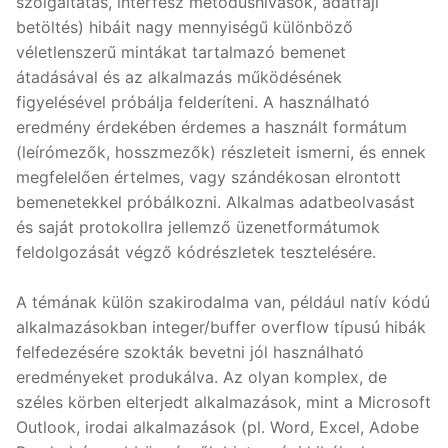
szolgáltatás, interfész metódushívások, adatfájl
betöltés) hibáit nagy mennyiségű különböző
véletlenszerű mintákat tartalmazó bemenet
átadásával és az alkalmazás működésének
figyelésével próbálja felderíteni. A használható
eredmény érdekében érdemes a használt formátum
(leírómezők, hosszmezők) részleteit ismerni, és ennek
megfelelően értelmes, vagy szándékosan elrontott
bemenetekkel próbálkozni. Alkalmas adatbeolvasást
és saját protokollra jellemző üzenetformátumok
feldolgozását végző kódrészletek tesztelésére.
A témának külön szakirodalma van, például natív kódú
alkalmazásokban integer/buffer overflow típusú hibák
felfedezésére szokták bevetni jól használható
eredményeket produkálva. Az olyan komplex, de
széles körben elterjedt alkalmazások, mint a Microsoft
Outlook, irodai alkalmazások (pl. Word, Excel, Adobe