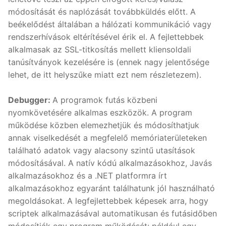
módosítását és naplózását továbbküldés előtt. A
beékelődést általában a hálózati kommunikáció vagy
rendszerhívások eltérítésével érik el. A fejlettebbek
alkalmasak az SSL-titkosítás mellett kliensoldali
tanúsítványok kezelésére is (ennek nagy jelentősége
lehet, de itt helyszűke miatt ezt nem részletezem).
Debugger:
A programok futás közbeni
nyomkövetésére alkalmas eszközök. A program
működése közben elemezhetjük és módosíthatjuk
annak viselkedését a megfelelő memóriaterületeken
található adatok vagy alacsony szintű utasítások
módosításával. A natív kódú alkalmazásokhoz, Javás
alkalmazásokhoz és a .NET platformra írt
alkalmazásokhoz egyaránt találhatunk jól használható
megoldásokat. A legfejlettebbek képesek arra, hogy
scriptek alkalmazásával automatikusan és futásidőben
módosítják egy program működését: például egy