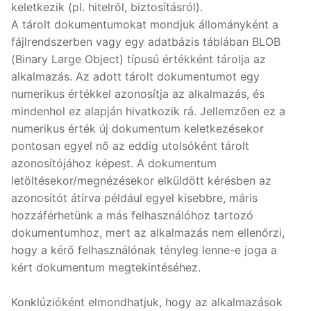
keletkezik (pl. hitelről, biztosításról).
A tárolt dokumentumokat mondjuk állományként a
fájlrendszerben vagy egy adatbázis táblában BLOB
(Binary Large Object) típusú értékként tárolja az
alkalmazás. Az adott tárolt dokumentumot egy
numerikus értékkel azonosítja az alkalmazás, és
mindenhol ez alapján hivatkozik rá. Jellemzően ez a
numerikus érték új dokumentum keletkezésekor
pontosan egyel nő az eddig utolsóként tárolt
azonosítójához képest. A dokumentum
letöltésekor/megnézésekor elküldött kérésben az
azonosítót átírva például egyel kisebbre, máris
hozzáférhetünk a más felhasználóhoz tartozó
dokumentumhoz, mert az alkalmazás nem ellenőrzi,
hogy a kérő felhasználónak tényleg lenne-e joga a
kért dokumentum megtekintéséhez.
Konklúzióként elmondhatjuk, hogy az alkalmazások