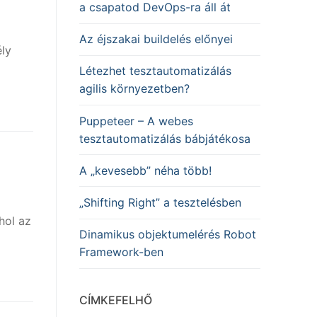
a csapatod DevOps-ra áll át
Az éjszakai buildelés előnyei
ly
Létezhet tesztautomatizálás
agilis környezetben?
Puppeteer – A webes
tesztautomatizálás bábjátékosa
A „kevesebb” néha több!
„Shifting Right” a tesztelésben
hol az
Dinamikus objektumelérés Robot
Framework-ben
CÍMKEFELHŐ