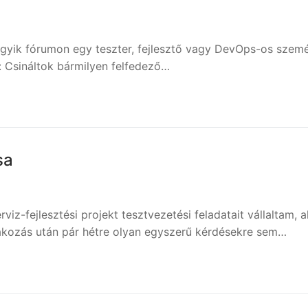
gyik fórumon egy teszter, fejlesztő vagy DevOps-os szemé
e: Csináltok bármilyen felfedező…
sa
iz-fejlesztési projekt tesztvezetési feladatait vállaltam, a
lakozás után pár hétre olyan egyszerű kérdésekre sem…