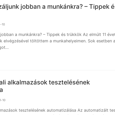
áljunk jobban a munkánkra? – Tippek é
1-10
jobban a munkánkra? – Tippek és trükkök Az elmúlt 11 éve
k elvégzésével töltöttem a munkahelyeimen. Sok esetben 
ágot…
li alkalmazások tesztelésének
a
1-10
lmazások tesztelésének automatizálása Az automatizált te