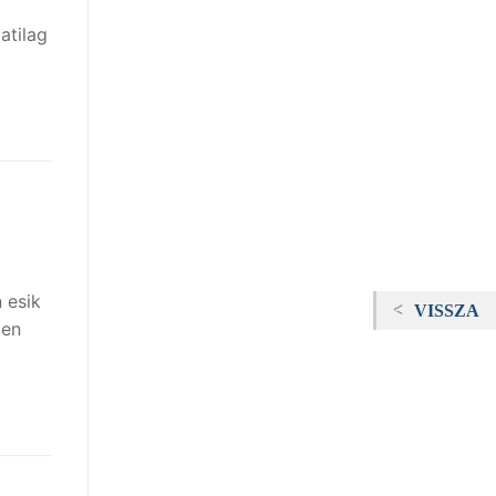
atilag
 esik
VISSZA
ben