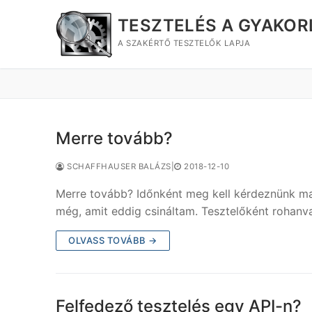
Ugrás
TESZTELÉS A GYAKO
a
tartalomra
A SZAKÉRTŐ TESZTELŐK LAPJA
Merre tovább?
SCHAFFHAUSER BALÁZS
|
2018-12-10
Merre tovább? Időnként meg kell kérdeznünk mag
még, amit eddig csináltam. Tesztelőként roha
OLVASS TOVÁBB →
Felfedező tesztelés egy API-n?