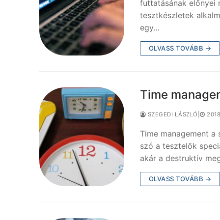
futtatásának előnyei 
tesztkészletek alkal
egy…
OLVASS TOVÁBB →
Time managem
SZEGEDI LÁSZLÓ
|
2018
Time management a sz
szó a tesztelők speciá
akár a destruktív meg
OLVASS TOVÁBB →