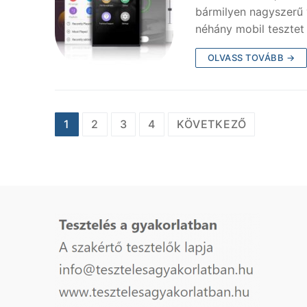
bármilyen nagyszerű 
néhány mobil tesztet
OLVASS TOVÁBB →
Bejegyzés
1
2
3
4
KÖVETKEZŐ
navigáció