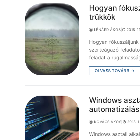
Hogyan fókusz
trükkök
LÉNÁRD ÁKOS
|
2018-1
Hogyan fókuszáljunk 
szerteágazó feladato
feladat a rugalmass
OLVASS TOVÁBB →
Windows aszta
automatizálás
KOVÁCS ÁKOS
|
2018-1
Windows asztali alka