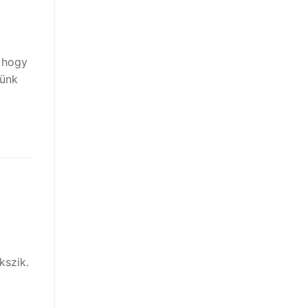
 hogy
sünk
kszik.