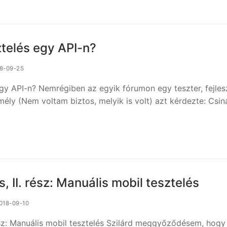
ztelés egy API-n?
8-09-25
egy API-n? Nemrégiben az egyik fórumon egy teszter, fejles
ly (Nem voltam biztos, melyik is volt) azt kérdezte: Csin
…
s, II. rész: Manuális mobil tesztelés
018-09-10
rész: Manuális mobil tesztelés Szilárd meggyőződésem, hogy