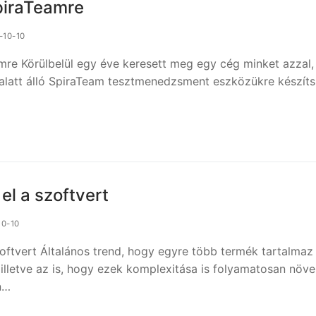
piraTeamre
-10-10
mre Körülbelül egy éve keresett meg egy cég minket azzal,
 alatt álló SpiraTeam tesztmenedzsment eszközükre készít
el a szoftvert
10-10
zoftvert Általános trend, hogy egyre több termék tartalmaz
 illetve az is, hogy ezek komplexitása is folyamatosan növe
n…