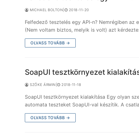
MICHAEL BOLTON
|
2018-11-20
Felfedező tesztelés egy API-n? Nemrégiben az e
(Nem voltam biztos, melyik is volt) azt kérdezt
OLVASS TOVÁBB →
SoapUI tesztkörnyezet kialakítá
SZŐKE ÁRMIN
|
2018-11-18
SoapUI tesztkörnyezet kialakítása Egy olyan szerv
automata teszteket SoapUI-val készítik. A csat
OLVASS TOVÁBB →