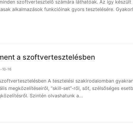
minden szoftvertesztelő számára láthatóak. Az így készült
masak alkalmazások funkcióinak gyors tesztelésére. Gyakorl
ent a szoftvertesztelésben
-10-16
oftvertesztelésben A tesztelési szakirodalomban gyakran
lis megközelítéseiről, “skill-set”-ről, sőt, szélsőséges eset
közelítésről. Szintén olvashatunk a…