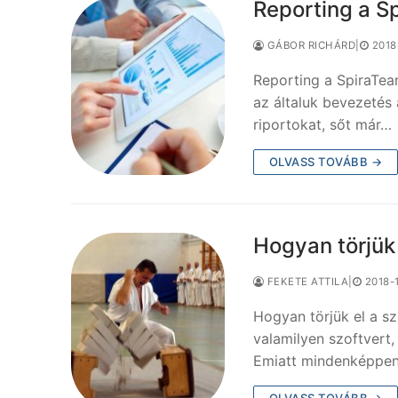
Reporting a S
GÁBOR RICHÁRD
|
2018
Reporting a SpiraTea
az általuk bevezetés
riportokat, sőt már…
OLVASS TOVÁBB →
Hogyan törjük 
FEKETE ATTILA
|
2018-
Hogyan törjük el a s
valamilyen szoftvert,
Emiatt mindenképpe
OLVASS TOVÁBB →