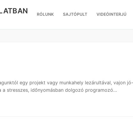
RLATBAN
RÓLUNK
SAJTÓPULT
VIDEÓINTERJÚ
unktól egy projekt vagy munkahely lezárultával, vajon jó
nva a stresszes, időnyomásban dolgozó programozó…