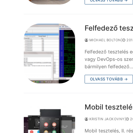
Felfedező tes
MICHAEL BOLTON
|
201
Felfedező tesztelés 
vagy DevOps-os szemé
bármilyen felfedező
OLVASS TOVÁBB →
Mobil tesztelé
KRISTIN JACKOVNY
|
2
Mobil tesztelés, II. 