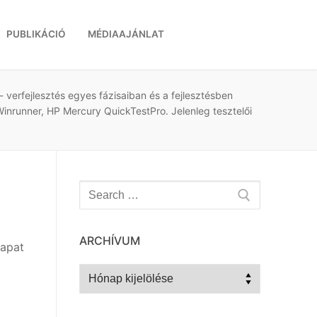
PUBLIKÁCIÓ
MÉDIAAJÁNLAT
- verfejlesztés egyes fázisaiban és a fejlesztésben
 Winrunner, HP Mercury QuickTestPro. Jelenleg tesztelői
Keresése:
ARCHÍVUM
sapat
Archívum