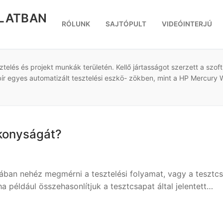
RLATBAN
RÓLUNK
SAJTÓPULT
VIDEÓINTERJÚ
telés és projekt munkák területén. Kellő jártasságot szerzett a szoft
l bír egyes automatizált tesztelési eszkö- zökben, mint a HP Mercury
ékonyságát?
ában nehéz megmérni a tesztelési folyamat, vagy a tesztc
 például összehasonlítjuk a tesztcsapat által jelentett…