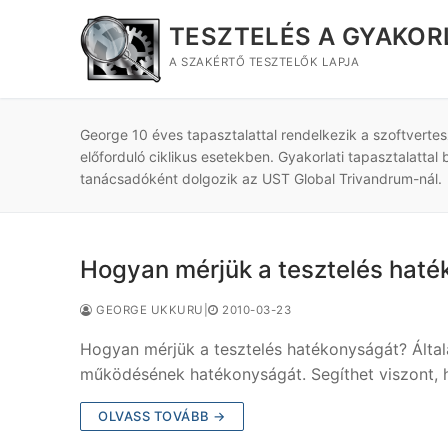
Ugrás
TESZTELÉS A GYAKO
a
tartalomra
A SZAKÉRTŐ TESZTELŐK LAPJA
George 10 éves tapasztalattal rendelkezik a szoftvertesz
előforduló ciklikus esetekben. Gyakorlati tapasztalatta
tanácsadóként dolgozik az UST Global Trivandrum-nál.
Hogyan mérjük a tesztelés hat
GEORGE UKKURU
|
2010-03-23
Hogyan mérjük a tesztelés hatékonyságát? Által
működésének hatékonyságát. Segíthet viszont, ha
OLVASS TOVÁBB →