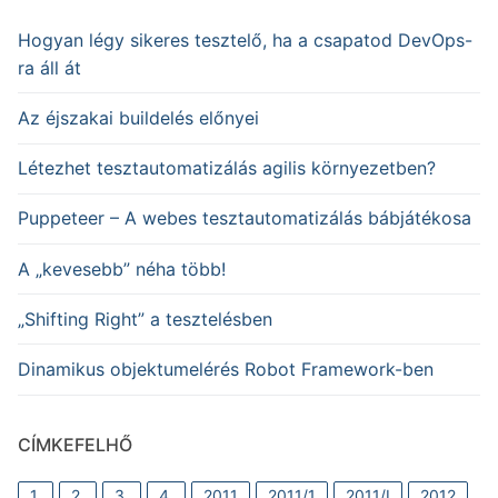
Hogyan légy sikeres tesztelő, ha a csapatod DevOps-
ra áll át
Az éjszakai buildelés előnyei
Létezhet tesztautomatizálás agilis környezetben?
Puppeteer – A webes tesztautomatizálás bábjátékosa
A „kevesebb” néha több!
„Shifting Right” a tesztelésben
Dinamikus objektumelérés Robot Framework-ben
CÍMKEFELHŐ
1.
2.
3.
4.
2011
2011/1
2011/I
2012