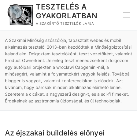
Ugrás
TESZTELÉS A
a
GYAKORLATBAN
tartalomra
A SZAKÉRTŐ TESZTELŐK LAPJA
A Szakmai Minőség szószólója, tapasztalt webes és mobil
alkalmazás tesztelő. 2013–ban kezdődtek a Minőségbiztosítási
kalandjaim. Dolgoztam tesztelőként, teszt vezetőként, valamint
Product Ownerként. Jelenleg teszt menedzserként dolgozom
egy autóipari projekten a wrocławi Capgemini-nél, a
minőségért, valamint a folyamatokért vagyok felelős. Továbbá
blogger is vagyok, valamint konferenciákon is előadok. Azt
kívánom, hogy bárcsak minden alkalmazás elérhető lenne.
Szeretem a cicákat, a nagyszerű design-t, és a sci-fi filmeket.
Érdekelnek az asztronómia újdonságai. és új technológiák.
Az éjszakai buildelés előnyei