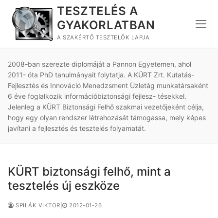
Ugrás
TESZTELÉS A
a
GYAKORLATBAN
tartalomra
A SZAKÉRTŐ TESZTELŐK LAPJA
2008-ban szerezte diplomáját a Pannon Egyetemen, ahol
2011- óta PhD tanulmányait folytatja. A KÜRT Zrt. Kutatás-
Fejlesztés és Innováció Menedzsment Üzletág munkatársaként
6 éve foglalkozik információbiztonsági fejlesz- tésekkel.
Jelenleg a KÜRT Biztonsági Felhő szakmai vezetőjeként célja,
hogy egy olyan rendszer létrehozását támogassa, mely képes
javítani a fejlesztés és tesztelés folyamatát.
KÜRT biztonsági felhő, mint a
tesztelés új eszköze
SPILÁK VIKTOR
|
2012-01-26