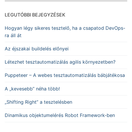
LEGUTÓBBI BEJEGYZÉSEK
Hogyan légy sikeres tesztelő, ha a csapatod DevOps-
ra áll át
Az éjszakai buildelés előnyei
Létezhet tesztautomatizálás agilis környezetben?
Puppeteer – A webes tesztautomatizálás bábjátékosa
A „kevesebb” néha több!
„Shifting Right” a tesztelésben
Dinamikus objektumelérés Robot Framework-ben