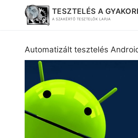
Ugrás
TESZTELÉS A GYAKO
a
tartalomra
A SZAKÉRTŐ TESZTELŐK LAPJA
Automatizált tesztelés Andro