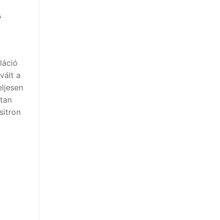
A
láció
vált a
ljesen
ltan
sitron