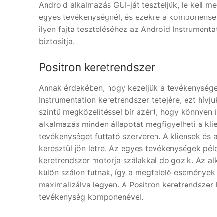
Android alkalmazás GUI-ját teszteljük, le kell
egyes tevékenységnél, és ezekre a komponensekre
ilyen fajta teszteléséhez az Android Instrument
biztosítja.
Positron keretrendszer
Annak érdekében, hogy kezeljük a tevékenységek
Instrumentation keretrendszer tetejére, ezt hív
szintű megközelítéssel bír azért, hogy könnyen 
alkalmazás minden állapotát megfigyelheti a kl
tevékenységet futtató szerveren. A kliensek és 
keresztül jön létre. Az egyes tevékenységek péld
keretrendszer motorja szálakkal dolgozik. Az 
külön szálon futnak, így a megfelelő események
maximalizálva legyen. A Positron keretrendszer
tevékenység komponenével.