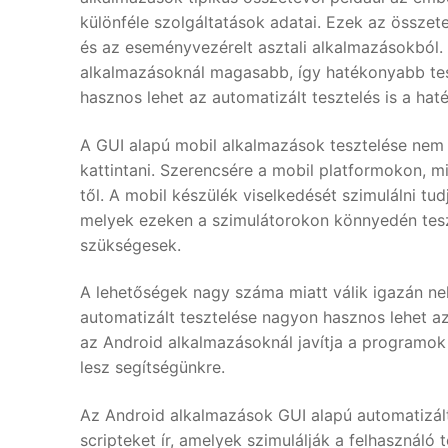
különféle szolgáltatások adatai. Ezek az össze
és az eseményvezérelt asztali alkalmazásokból.
alkalmazásoknál magasabb, így hatékonyabb tesz
hasznos lehet az automatizált tesztelés is a 
A GUI alapú mobil alkalmazások tesztelése nem 
kattintani. Szerencsére a mobil platformokon, mi
től. A mobil készülék viselkedését szimulálni tu
melyek ezeken a szimulátorokon könnyedén tesz
szükségesek.
A lehetőségek nagy száma miatt válik igazán ne
automatizált tesztelése nagyon hasznos lehet az
az Android alkalmazásoknál javítja a programok a
lesz segítségünkre.
Az Android alkalmazások GUI alapú automatizált 
scripteket ír, amelyek szimulálják a felhasználó t