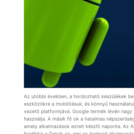
Az utóbbi években, a hordozható készülékek be
eszközökre a mobilitásuk, és könnyű használatu
vezető platformjává. Google termék lévén nagy
használja. A másik fő ok a hatalmas népszerűség
amely alkalmazások ezreit készíti naponta. Az A
fordítója a Delvik az, ami az Android alkalmazás 