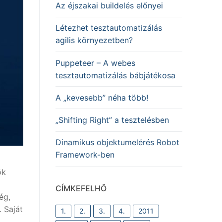
Az éjszakai buildelés előnyei
Létezhet tesztautomatizálás
agilis környezetben?
Puppeteer – A webes
tesztautomatizálás bábjátékosa
A „kevesebb” néha több!
„Shifting Right” a tesztelésben
Dinamikus objektumelérés Robot
Framework-ben
ök
CÍMKEFELHŐ
ég,
 Saját
1.
2.
3.
4.
2011