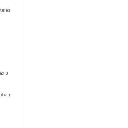
n
telés
ez a
n
lában