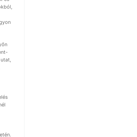
kból,
agyon
nyőn
ent-
utat,
k
elés
nél
etén.