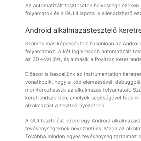
Az automatizált tesztesetek helyessége ezeken a
folyamatok és a GUI állapota is ellenőrizhető ezz
Android alkalmazástesztelő keret
Számos más képességhez hasonlóan az Android int
folyamathoz. A két leghíresebb automatizált tesz
az SDK-val jött, és a másik a Positron keretrend
Először is beszéljünk az Instrumentation keretre
vonatkozik, hogy a kód elemzésével, debuggolá
monitorozhassuk az alkalmazás folyamatait. Szá
keretrendszerben, amelyek segítségével tudunk in
alkalmazást a tesztkörnyezetben.
A GUI tesztelést nézve egy Android alkalmazást
tevékenységeknek nevezhetünk. Maga az alkalm
Továbbá minden egyes tevékenység tartalmaz e