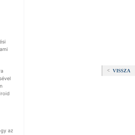
ési
 ami
ra
VISSZA
sével
n
droid
ogy az