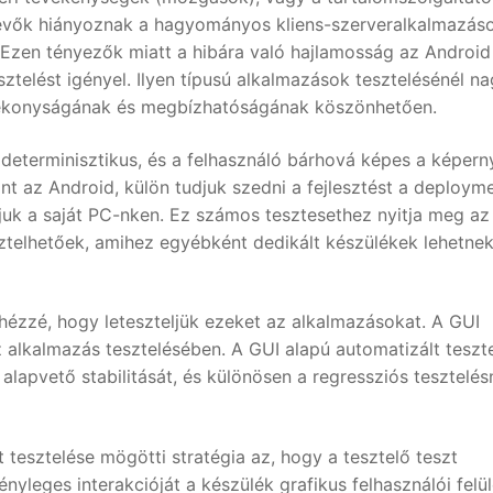
tevők hiányoznak a hagyományos kliens-szerveralkalmazáso
 Ezen tényezők miatt a hibára való hajlamosság az Android
telést igényel. Ilyen típusú alkalmazások tesztelésénél n
hatékonyságának és megbízhatóságának köszönhetően.
determinisztikus, és a felhasználó bárhová képes a képer
nt az Android, külön tudjuk szedni a fejlesztést a deploym
djuk a saját PC-nken. Ez számos tesztesethez nyitja meg az 
telhetőek, amihez egyébként dedikált készülékek lehetne
hézzé, hogy leteszteljük ezeket az alkalmazásokat. A GUI
 alkalmazás tesztelésében. A GUI alapú automatizált teszt
lapvető stabilitását, és különösen a regressziós tesztelés
tesztelése mögötti stratégia az, hogy a tesztelő teszt
ényleges interakcióját a készülék grafikus felhasználói felül