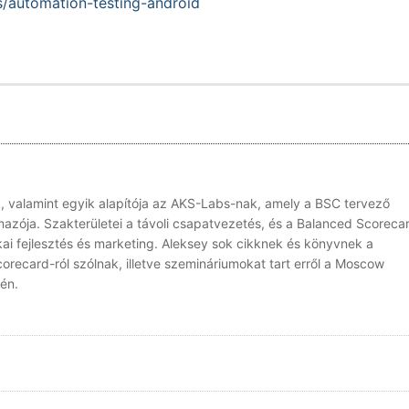
es/automation-testing-android
, valamint egyik alapítója az AKS-Labs-nak, amely a BSC tervező
azója. Szakterületei a távoli csapatvezetés, és a Balanced Scoreca
tikai fejlesztés és marketing. Aleksey sok cikknek és könyvnek a
orecard-ról szólnak, illetve szemináriumokat tart erről a Moscow
én.