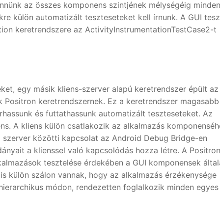
 mennünk az összes komponens szintjének mélységéig minde
 külön automatizált teszteseteket kell írnunk. A GUI tesz
ation keretrendszere az ActivityInstrumentationTestCase2-t
et, egy másik kliens-szerver alapú keretrendszer épült az
juk Positron keretrendszernek. Ez a keretrendszer magasabb
írhassunk és futtathassunk automatizált teszteseteket. Az
iens. A kliens külön csatlakozik az alkalmazás komponenséh
a szerver közötti kapcsolat az Android Debug Bridge-en
ányait a klienssel való kapcsolódás hozza létre. A Positro
alkalmazások tesztelése érdekében a GUI komponensek álta
 is külön szálon vannak, hogy az alkalmazás érzékenysége
 hierarchikus módon, rendezetten foglalkozik minden egyes