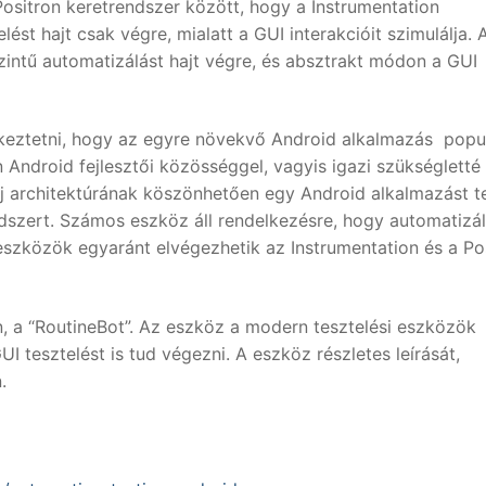
ositron keretrendszer között, hogy a Instrumentation
ést hajt csak végre, mialatt a GUI interakcióit szimulálja. 
zintű automatizálást hajt végre, és absztrakt módon a GUI
etkeztetni, hogy az egyre növekvő Android alkalmazás popu
 Android fejlesztői közösséggel, vagyis igazi szükségletté 
új architektúrának köszönhetően egy Android alkalmazást te
ndszert. Számos eszköz áll rendelkezésre, hogy automatizá
eszközök egyaránt elvégezhetik az Instrumentation és a Po
n, a “RoutineBot”. Az eszköz a modern tesztelési eszközök
I tesztelést is tud végezni. A eszköz részletes leírását,
.