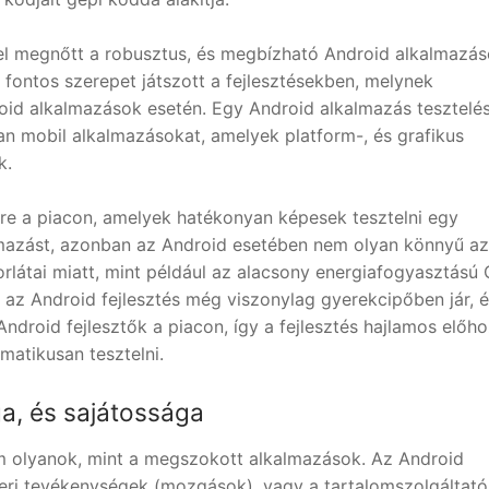
l megnőtt a robusztus, és megbízható Android alkalmazá
n fontos szerepet játszott a fejlesztésekben, melynek
d alkalmazások esetén. Egy Android alkalmazás tesztelé
an mobil alkalmazásokat, amelyek platform-, és grafikus
k.
re a piacon, amelyek hatékonyan képesek tesztelni egy
azást, azonban az Android esetében nem olyan könnyű az
rlátai miatt, mint például az alacsony energiafogyasztású
bá az Android fejlesztés még viszonylag gyerekcipőben jár, 
ndroid fejlesztők a piacon, így a fejlesztés hajlamos előho
matikusan tesztelni.
a, és sajátossága
 olyanok, mint a megszokott alkalmazások. Az Android
eri tevékenységek (mozgások), vagy a tartalomszolgáltató