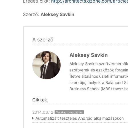
Eredeti cikk:
http://architects.dzone.com/articl
Szerző:
Aleksey Savkin
A szerző
Aleksey Savkin
Aleksey Savkin szoftvermérnök
szoftverek és eszközök forgalm
illetve általános üzleti informa
szerzője, melyek a Balanced Sc
Business School (MBS) tanszék
Cikkek
2014.03.12
Tesztautomatizálás
Automatizált tesztelés Android alkalmazásokon