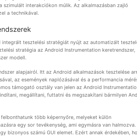
 szimulált interakciókon múlik. Az alkalmazásban zajló
el a technikával.
rendszerek
egrált tesztelési stratégiát nyújt az automatizált tesztel
telési stratégia az Android Instrumentation keretrendszer,
szer modell.
ndszer alapjairól. Itt az Android alkalmazások tesztelése ar
sával, az események naplózásával és a performancia méré
mos támogató osztály van jelen az Android Instrumentatio
dítani, megállítani, futtatni és megszakítani bármilyen An
 felbonthatunk több képernyőre, melyeket külön
azásra egy sor tevékenység, ami egymásra van halmozva.
gy bizonyos számú GUI elemet. Ezért annak érdekében, h