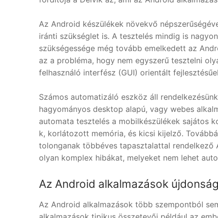
Az Android készülékek növekvő népszerűségéve
iránti szükséglet is. A tesztelés mindig is nagyo
szükségessége még tovább emelkedett az Androi
az a probléma, hogy nem egyszerű tesztelni oly
felhasználó interfész (GUI) orientált fejlesztésűe
Számos automatizáló eszköz áll rendelkezésünk
hagyományos desktop alapú, vagy webes alkalm
automata tesztelés a mobilkészülékek sajátos ko
k, korlátozott memória, és kicsi kijelző. Továb
tolonganak többéves tapasztalattal rendelkező A
olyan komplex hibákat, melyeket nem lehet auto
Az Android alkalmazások újdonság
Az Android alkalmazások több szempontból sem
alkalmazások tipikus összetevői például az emb