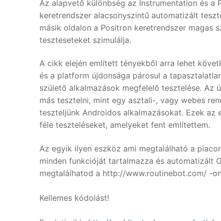
Az alapvető különbség az Instrumentation és a P
keretrendszer alacsonyszintű automatizált tesztel
másik oldalon a Positron keretrendszer magas s
teszteseteket szimulálja.
A cikk elején említett tényekből arra lehet köv
és a platform újdonsága párosul a tapasztalatlan
születő alkalmazások megfelelő tesztelése. Az 
más tesztelni, mint egy asztali-, vagy webes re
teszteljünk Androidos alkalmazásokat. Ezek az 
féle teszteléseket, amelyeket fent említettem.
Az egyik ilyen eszköz ami megtalálható a piaco
minden funkcióját tartalmazza és automatizált GU
megtalálhatod a http://www.routinebot.com/ -on
Kellemes kódolást!