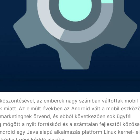
köszöntésével, az emberek nagy számban váltottak mobil
k miatt. Az elmúlt években az Android vált a mobil eszköz
 marketingnek örvend, és ebből következően sok ügyfél
 mögött a nyílt forráskód és a számtalan fejlesztői közöss
ndroid egy Java alapú alkalmazás platform Linux kernel-lel.
kódjait gépi kóddá alakítja.