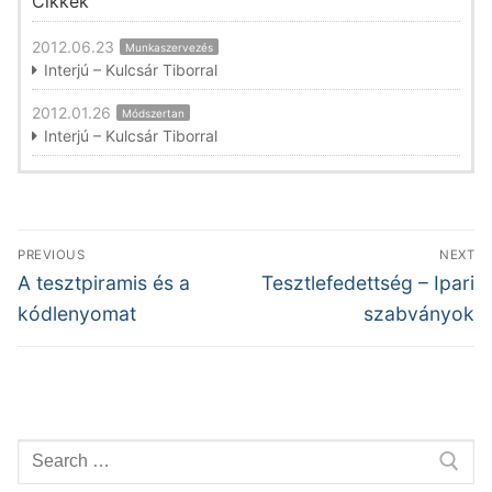
Cikkek
2012.06.23
Munkaszervezés
Interjú – Kulcsár Tiborral
2012.01.26
Módszertan
Interjú – Kulcsár Tiborral
Bejegyzés
PREVIOUS
NEXT
navigáció
Previous
Next
A tesztpiramis és a
Tesztlefedettség – Ipari
post:
post:
kódlenyomat
szabványok
Keresése: