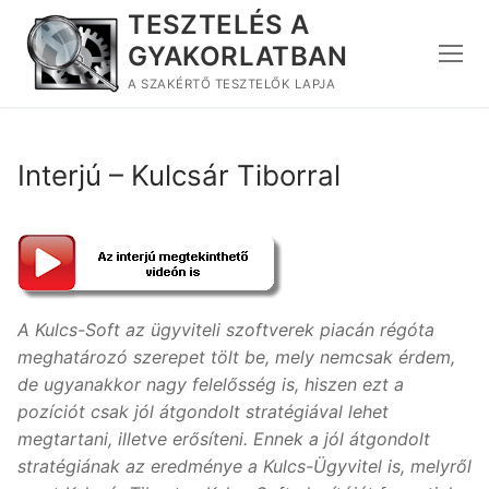
Ugrás
TESZTELÉS A
a
GYAKORLATBAN
tartalomra
A SZAKÉRTŐ TESZTELŐK LAPJA
Interjú – Kulcsár Tiborral
A Kulcs-Soft az ügyviteli szoftverek piacán régóta
meghatározó szerepet tölt be, mely nemcsak érdem,
de ugyanakkor nagy felelősség is, hiszen ezt a
pozíciót csak jól átgondolt stratégiával lehet
megtartani, illetve erősíteni. Ennek a jól átgondolt
stratégiának az eredménye a Kulcs-Ügyvitel is, melyről