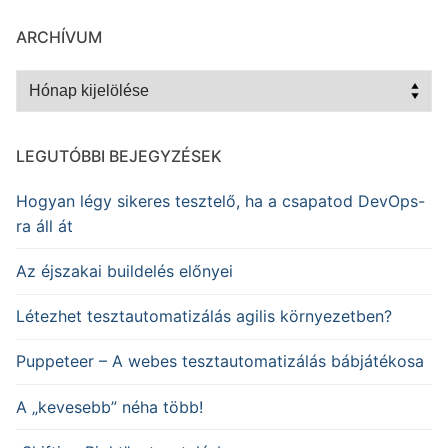
ARCHÍVUM
Archívum
LEGUTÓBBI BEJEGYZÉSEK
Hogyan légy sikeres tesztelő, ha a csapatod DevOps-
ra áll át
Az éjszakai buildelés előnyei
Létezhet tesztautomatizálás agilis környezetben?
Puppeteer – A webes tesztautomatizálás bábjátékosa
A „kevesebb” néha több!