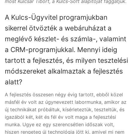
most Kulcsár Tibort, a Kulcs-Soft alapítóját faggatjuk.
A Kulcs-Ügyvitel programjukban
sikerrel ötvözték a webáruházat a
meglévő készlet- és számla-, valamint
a CRM-programjukkal. Mennyi ideig
tartott a fejlesztés, és milyen tesztelési
módszereket alkalmaztak a fejlesztés
alatt?
A fejlesztés összesen négy évig tartott, ebből közel
másfél év volt az úgynevezett labormunka, amikor az
új technikákat próbáltuk, kísérleteztük, teszteltük, és
igazából két, két és fél év volt maga a fejlesztési
munka. Ugye ez egy szerencsétlen időszak volt,
hiszen rengeteg új technológia jött ki, amivel mi nem