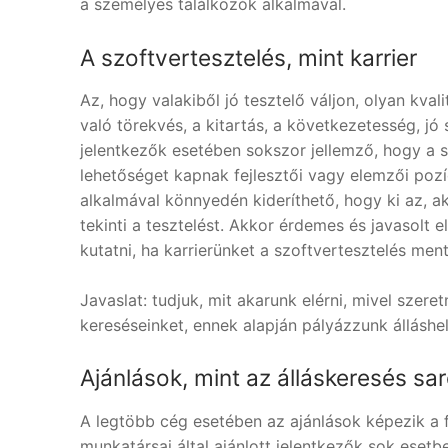
a személyes találkozók alkalmával.
A szoftvertesztelés, mint karrier
Az, hogy valakiből jó tesztelő váljon, olyan kval
való törekvés, a kitartás, a következetesség, jó
jelentkezők esetében sokszor jellemző, hogy a s
lehetőséget kapnak fejlesztői vagy elemzői pozíc
alkalmával könnyedén kideríthető, hogy ki az, ak
tekinti a tesztelést. Akkor érdemes és javasolt 
kutatni, ha karrierünket a szoftvertesztelés ment
Javaslat: tudjuk, mit akarunk elérni, mivel szer
kereséseinket, ennek alapján pályázzunk álláshe
Ajánlások, mint az álláskeresés sa
A legtöbb cég esetében az ajánlások képezik a f
munkatársai által ajánlott jelentkezők sok esetbe