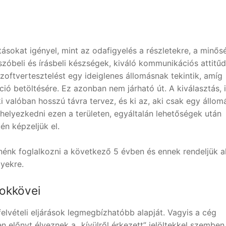
itásokat igényel, mint az odafigyelés a részletekre, a minős
 szóbeli és írásbeli készségek, kiváló kommunikációs attitűd
zoftvertesztelést egy ideiglenes állomásnak tekintik, amíg
ió betöltésére. Ez azonban nem járható út. A kiválasztás, i
i valóban hosszú távra tervez, és ki az, aki csak egy állo
elhelyezkedni ezen a területen, egyáltalán lehetőségek után
én képzeljük el.
etnénk foglalkozni a következő 5 évben és ennek rendeljük a
lyekre.
rokkövei
elvételi eljárások legmegbízhatóbb alapját. Vagyis a cég
n előnyt élveznek a „kívülről érkezett” jelöltekkel szemben