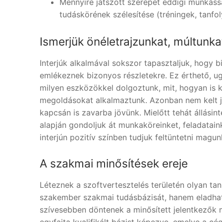
Mennyire játszott szerepet eddigi munkáss
tudáskörének szélesítése (tréningek, tanf
Ismerjük önéletrajzunkat, múltunka
Interjúk alkalmával sokszor tapasztaljuk, hogy b
emlékeznek bizonyos részletekre. Ez érthető, ug
milyen eszközökkel dolgoztunk, mit, hogyan is k
megoldásokat alkalmaztunk. Azonban nem kelt jó
kapcsán is zavarba jövünk. Mielőtt tehát állási
alapján gondoljuk át munkaköreinket, feladatain
interjún pozitív színben tudjuk feltüntetni magun
A szakmai minősítések ereje
Léteznek a szoftvertesztelés területén olyan ta
szakember szakmai tudásbázisát, hanem eladha
szívesebben döntenek a minősített jelentkezők m
egyfajta kvalifikált bázist képezve, emelve a cé