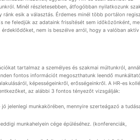
nkról. Minél részletesebben, átfogóbban nyilatkozunk sza
 ránk esik a választás. Érdemes minél több portálon regiszt
s ne feledjük az adataink frissítését sem időközönként, me
nk érdeklődőket, nem is beszélve arról, hogy a valóban aktív
iókat tartalmaz a személyes és szakmai múltunkról, anná
minden fontos információt megoszthatunk leendő munkáltat
lakulásáról, képességeinkről, erősségeinkről. A HR-es koll
entkezőket, az alábbi 3 fontos tényezőt vizsgálják:
e jó jelenlegi munkakörében, mennyire szerteágazó a tudás
 eddigi munkahelyein cége épüléséhez. (konferenciák,