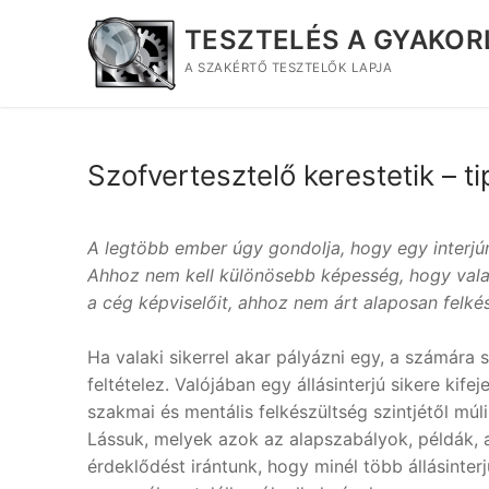
Ugrás
TESZTELÉS A GYAKO
a
tartalomra
A SZAKÉRTŐ TESZTELŐK LAPJA
Szofvertesztelő kerestetik – t
A legtöbb ember úgy gondolja, hogy egy interjún
Ahhoz nem kell különösebb képesség, hogy vala
a cég képviselőit, ahhoz nem árt alaposan felkés
Ha valaki sikerrel akar pályázni egy, a számára
feltételez. Valójában egy állásinterjú sikere kif
szakmai és mentális felkészültség szintjétől múli
Lássuk, melyek azok az alapszabályok, példák, 
érdeklődést irántunk, hogy minél több állásinter