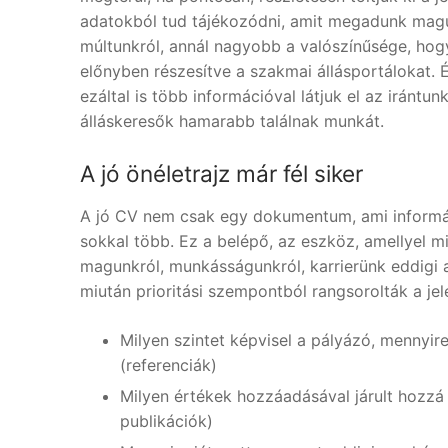
adatokból tud tájékozódni, amit megadunk magu
múltunkról, annál nagyobb a valószínűsége, hogy
előnyben részesítve a szakmai állásportálokat. É
ezáltal is több információval látjuk el az irántu
álláskeresők hamarabb találnak munkát.
A jó önéletrajz már fél siker
A jó CV nem csak egy dokumentum, ami informác
sokkal több. Ez a belépő, az eszköz, amellyel 
magunkról, munkásságunkról, karrierünk eddigi a
miután prioritási szempontból rangsorolták a jel
Milyen szintet képvisel a pályázó, mennyir
(referenciák)
Milyen értékek hozzáadásával járult hozzá
publikációk)