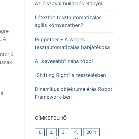
Az éjszakai buildelés előnyei
Létezhet tesztautomatizálás
agilis környezetben?
égre
. A
Puppeteer – A webes
tesztautomatizálás bábjátékosa
nterjú
A „kevesebb” néha több!
másnak
„Shifting Right” a tesztelésben
Dinamikus objektumelérés Robot
lá
Framework-ben
CÍMKEFELHŐ
1.
2.
3.
4.
2011
,