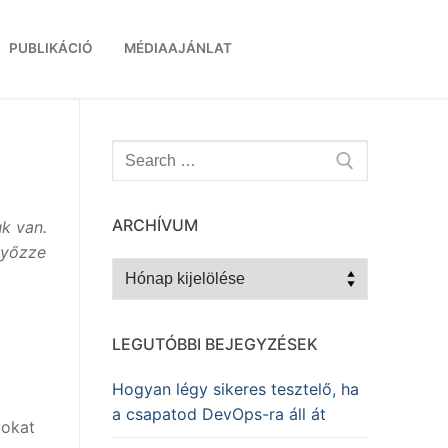
PUBLIKÁCIÓ
MÉDIAAJÁNLAT
Keresése:
ARCHÍVUM
uk van.
győzze
Archívum
LEGUTÓBBI BEJEGYZÉSEK
Hogyan légy sikeres tesztelő, ha
a csapatod DevOps-ra áll át
yokat