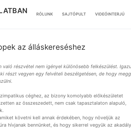
RLATBAN
RÓLUNK
SAJTÓPULT
VIDEÓINTERJÚ
ippek az álláskereséshez
 való részvétel nem igényel különösebb felkészülést. Igaz
ki részt vegyen egy felvételi beszélgetésen, de hogy meg
zülni.
 szimpatikus céghez, az bizony komolyabb előkészületet
ejezetten az összeszedett, nem csak tapasztalaton alapuló,
k.
amiket követni kell annak érdekében, hogy növeljük az
júra hívjanak bennünket, és hogy sikerrel vegyük az akadál