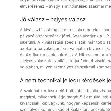
elnyeréséhez – avagy a minősítések szakmai meg
Jó válasz – helyes válasz
A kiválasztással foglalkozó szakembereket manap
pályázók szeretnének járni. Sose akarjunk a HR-
sikerülni. A kiválasztási specialisták már több s
azokat a tényeket, amikre valójában kíváncsiak.
óvakodjunk a sablonoktól is. A HR-es nem arra kí
„helyes válaszok az állásinterjún” címet viselő,
valójában, milyen személyes és szakmai kompet
A nem technikai jellegű kérdések j
A szakmai kérdések előtt általában találkozhatu
magáról, milyennek látja magát 5 év múlva, stb.
kíváncsiak, kik vagyunk, hogyan képzeljük karri
személyes kommunikációt kialakítani beszélgetőp