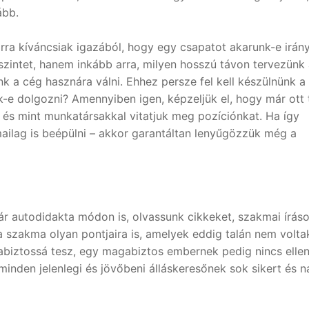
ább.
rra kíváncsiak igazából, hogy egy csapatot akarunk-e irányí
 szintet, hanem inkább arra, milyen hosszú távon tervezünk
nk a cég hasznára válni. Ehhez persze fel kell készülnünk a
nk-e dolgozni? Amennyiben igen, képzeljük el, hogy már ott 
 és mint munkatársakkal vitatjuk meg pozíciónkat. Ha így
ilag is beépülni – akkor garantáltan lenyűgözzük még a
 autodidakta módon is, olvassunk cikkeket, szakmai íráso
 a szakma olyan pontjaira is, amelyek eddig talán nem volta
abiztossá tesz, egy magabiztos embernek pedig nincs ellen
minden jelenlegi és jövőbeni álláskeresőnek sok sikert és 