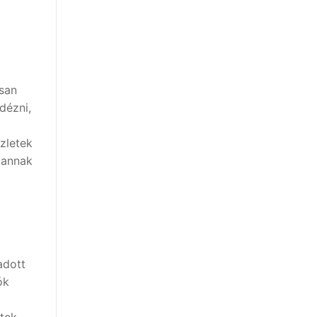
osan
dézni,
zletek
 annak
adott
ók
ktek