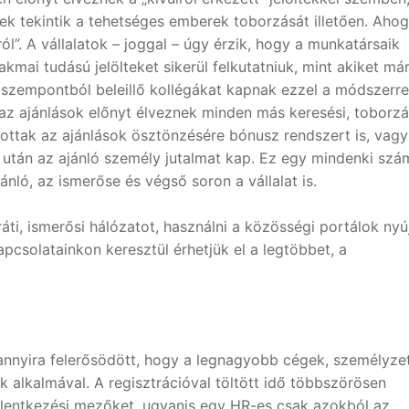
k tekintik a tehetséges emberek toborzását illetően. Ahog
ól”. A vállalatok – joggal – úgy érzik, hogy a munkatársaik
kmai tudású jelölteket sikerül felkutatniuk, mint akiket má
 szempontból beleillő kollégákat kapnak ezzel a módszerre
 az ajánlások előnyt élveznek minden más keresési, toborzá
ottak az ajánlások ösztönzésére bónusz rendszert is, vagy
s után az ajánló személy jutalmat kap. Ez egy mindenki szá
ánló, az ismerőse és végső soron a vállalat is.
áti, ismerősi hálózatot, használni a közösségi portálok nyú
pcsolatainkon keresztül érhetjük el a legtöbbet, a
annyira felerősödött, hogy a legnagyobb cégek, személyzet
ik alkalmával. A regisztrációval töltött idő többszörösen
 jelentkezési mezőket, ugyanis egy HR-es csak azokból az