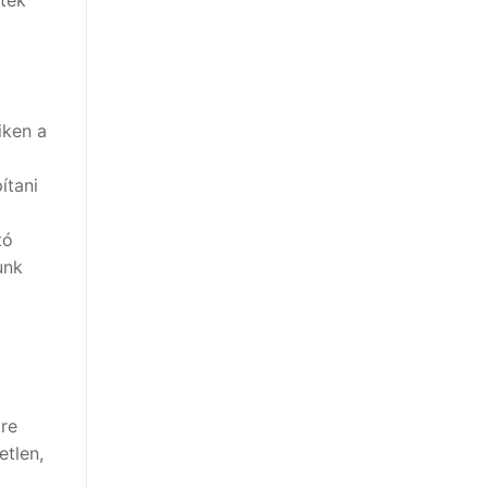
iken a
ítani
tó
unk
kre
etlen,