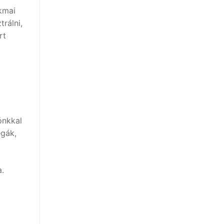
kmai
rálni,
rt
l
ónkkal
égák,
a.