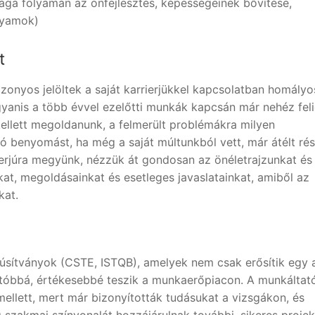
ága folyamán az önfejlesztés, képességeinek bővítése,
olyamok)
t
izonyos jelöltek a saját karrierjükkel kapcsolatban homály
yanis a több évvel ezelőtti munkák kapcsán már nehéz feli
ellett megoldanunk, a felmerült problémákra milyen
 benyomást, ha még a saját múltunkból vett, már átélt rés
nterjúra megyünk, nézzük át gondosan az önéletrajzunkat és
kat, megoldásainkat és esetleges javaslatainkat, amiből az
kat.
núsítványok (CSTE, ISTQB), amelyek nem csak erősítik egy 
tóbbá, értékesebbé teszik a munkaerőpiacon. A munkáltat
ellett, mert már bizonyították tudásukat a vizsgákon, és
g szakmai színvonalát hozzájárulnak további, sikeres proje