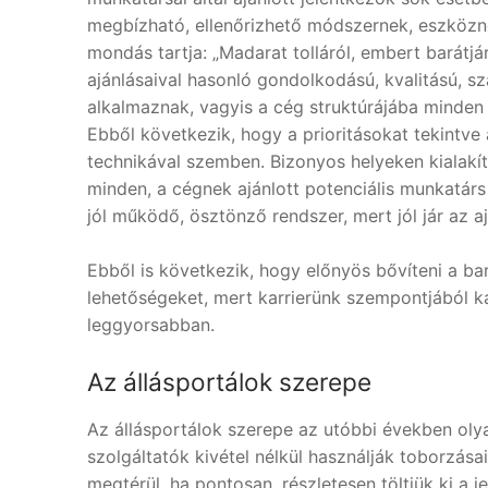
megbízható, ellenőrizhető módszernek, eszközne
mondás tartja: „Madarat tolláról, embert barátjár
ajánlásaival hasonló gondolkodású, kvalitású, sza
alkalmaznak, vagyis a cég struktúrájába minden
Ebből következik, hogy a prioritásokat tekintve
technikával szemben. Bizonyos helyeken kialakít
minden, a cégnek ajánlott potenciális munkatár
jól működő, ösztönző rendszer, mert jól jár az aj
Ebből is következik, hogy előnyös bővíteni a bar
lehetőségeket, mert karrierünk szempontjából ka
leggyorsabban.
Az állásportálok szerepe
Az állásportálok szerepe az utóbbi években oly
szolgáltatók kivétel nélkül használják toborzása
megtérül, ha pontosan, részletesen töltjük ki a