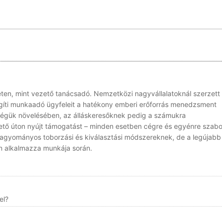
eten, mint vezető tanácsadó. Nemzetközi nagyvállalatoknál szerzett
egíti munkaadó ügyfeleit a hatékony emberi erőforrás menedzsment
ségük növelésében, az álláskeresőknek pedig a számukra
ő úton nyújt támogatást – minden esetben cégre és egyénre szabo
hagyományos toborzási és kiválasztási módszereknek, de a legújabb
en alkalmazza munkája során.
el?