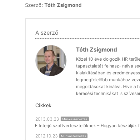
Szerző:
Tóth Zsigmond
A szerző
Tóth Zsigmond
Közel 10 éve dolgozik HR terül
tapasztalatát felhasz- nálva s
kialakításában és eredményes
legmegfelelőbb munkához vezet
megoldásokat kínálva. Híve a 
keresési technikákat is szíves
Cikkek
2013.03.23
Munkaszervezés
Interjú szoftvertesztelőknek – Hogyan készüljük f
2012.10.23
Munkaszervezés