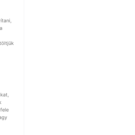
tani,
 a
töltjük
kat,
k
fele
nagy