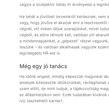
vagyis a szubjektív hatás itt érvényesül a legink
Ha tehát a jövőbeli terveinkről kérdeznek, nem a
vagy, hogy jövőre el akarjuk érni a tesztvezetői
cégnél, ott miben látjuk szerepünket, mivel tudu
cégből, és előre látnunk kell, valóban ott akaru
a mindennapjainkat, a „gépezet” részei vagyunk,
teszünk – és valóban alkalmasak vagyunk szakma
legridegebb HR-est is.
Még egy jó tanács
Ha időnk engedi, mindig képezzük magunkat akár
amelyek kiterjesztik látókörünket, rávilágítanak
szem előtt, de mint tudjuk, a tájékozottság mag
az állásinterjúkon sem. Ezek tudatában kívánok 
ívű, tesztelhető karriert.