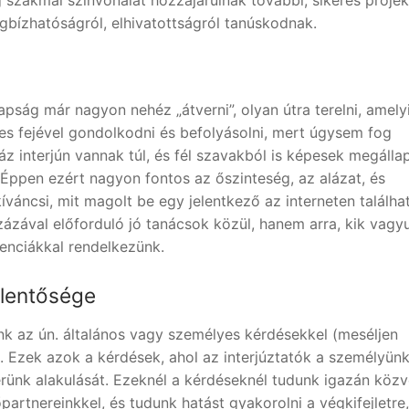
bízhatóságról, elhivatottságról tanúskodnak.
ság már nagyon nehéz „átverni”, olyan útra terelni, amely
es fejével gondolkodni és befolyásolni, mert úgysem fog
záz interjún vannak túl, és fél szavakból is képesek megállap
 Éppen ezért nagyon fontos az őszinteség, az alázat, és
váncsi, mit magolt be egy jelentkező az interneten találha
 százával előforduló jó tanácsok közül, hanem arra, kik vagy
enciákkal rendelkezünk.
elentősége
nk az ún. általános vagy személyes kérdésekkel (meséljen
). Ezek azok a kérdések, ahol az interjúztatók a személyün
erünk alakulását. Ezeknél a kérdéseknél tudunk igazán közv
artnereinkkel, és tudunk hatást gyakorolni a végkifejletre,