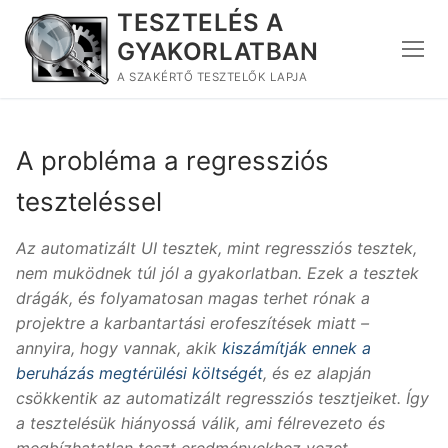
Ugrás
TESZTELÉS A
a
GYAKORLATBAN
tartalomra
A SZAKÉRTŐ TESZTELŐK LAPJA
A probléma a regressziós
teszteléssel
Az automatizált UI tesztek, mint regressziós tesztek,
nem muködnek túl jól a gyakorlatban. Ezek a tesztek
drágák, és folyamatosan magas terhet rónak a
projektre a karbantartási erofeszítések miatt –
annyira, hogy vannak, akik
kiszámítják ennek a
beruházás megtérülési költségét
, és ez alapján
csökkentik az automatizált regressziós tesztjeiket. Így
a tesztelésük hiányossá válik, ami félrevezeto és
megbízhatatlan teszt eredményekhez vezet.