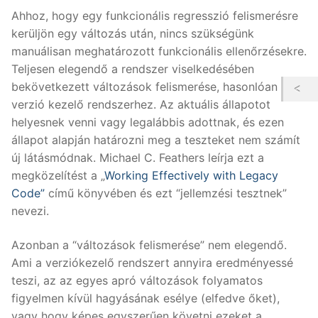
Ahhoz, hogy egy funkcionális regresszió felismerésre
kerüljön egy változás után, nincs szükségünk
manuálisan meghatározott funkcionális ellenőrzésekre.
Teljesen elegendő a rendszer viselkedésében
bekövetkezett változások felismerése, hasonlóan a
verzió kezelő rendszerhez. Az aktuális állapotot
helyesnek venni vagy legalábbis adottnak, és ezen
állapot alapján határozni meg a teszteket nem számít
új látásmódnak. Michael C. Feathers leírja ezt a
megközelítést a „
Working Effectively with Legacy
Code”
című könyvében és ezt “jellemzési tesztnek”
nevezi.
Azonban a “változások felismerése” nem elegendő.
Ami a verziókezelő rendszert annyira eredményessé
teszi, az az egyes apró változások folyamatos
figyelmen kívül hagyásának esélye (elfedve őket),
vagy hogy képes egyszerűen követni ezeket a