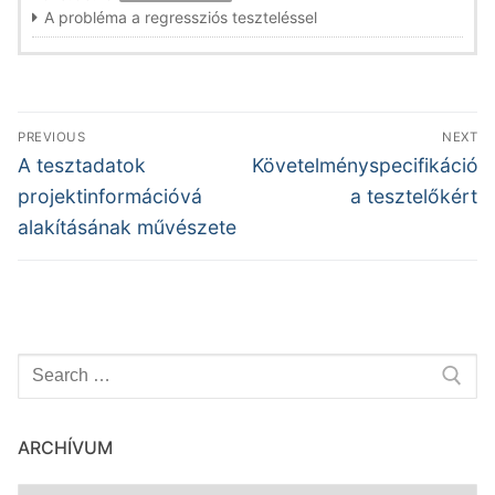
A probléma a regressziós teszteléssel
Bejegyzés
PREVIOUS
NEXT
navigáció
Previous
Next
A tesztadatok
Követelményspecifikáció
post:
post:
projektinformációvá
a tesztelőkért
alakításának művészete
Keresése:
ARCHÍVUM