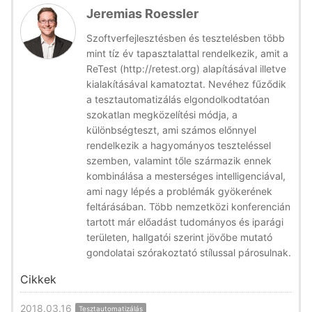
Jeremias Roessler
Szoftverfejlesztésben és tesztelésben több
mint tíz év tapasztalattal rendelkezik, amit a
ReTest (http://retest.org) alapításával illetve
kialakításával kamatoztat. Nevéhez fűződik
a tesztautomatizálás elgondolkodtatóan
szokatlan megközelítési módja, a
különbségteszt, ami számos előnnyel
rendelkezik a hagyományos teszteléssel
szemben, valamint tőle származik ennek
kombinálása a mesterséges intelligenciával,
ami nagy lépés a problémák gyökerének
feltárásában. Több nemzetközi konferencián
tartott már előadást tudományos és iparági
területen, hallgatói szerint jövőbe mutató
gondolatai szórakoztató stílussal párosulnak.
Cikkek
2018.03.16
Tesztautomatizálás