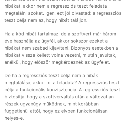
hibákat, akkor nem a regressziós teszt feladata
megtalálni azokat. Igen, ezt jól olvastad: a regressziós
teszt célja nem az, hogy hibát találjon.
Ha a kód hibát tartalmaz, de a szoftvert már három
éve használja az ügyfél, akkor sokszor ezeket a
hibákat nem szabad kijavítani. Bizonyos esetekben a
hibákat vissza kellett volna vezetni, miután javultak,
anélkül, hogy először megkérdeznék az ügyfelet.
De ha a regressziós teszt célja nem a hibák
megtalálása, akkor mi a feladata? A regressziós teszt
célja a funkcionális konzisztencia. A regressziós teszt
biztosítja, hogy a szoftverváltás után a változatlan
részek ugyanúgy működnek, mint korábban –
függetlenül attól, hogy ez elvben funkcionálisan
helyes-e.