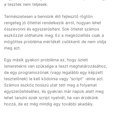
a tesztek nem teljesek.
Természetesen a bennünk élő fejlesztő rögtön
rengeteg jó ötlettel rendelkezik arról, hogyan lehet
összevonni és egyszerűsíteni. Sok ötletet számos
eszközzel oldhatunk meg. Ez a megközelítés csak a
mögöttes probléma mértékét csökkenti de nem oldja
meg azt.
Egy másik gyakori probléma az, hogy üzleti
ismeretekre van szüksége a teszt meghatározásához,
de egy programozónak (vagy legalább egy képzett
tesztelőnek) le kell kódolnia vagy “script” -elnie azt.
Számos eszköz hosszú utat tett meg a folyamat
egyszerűsítéséhez, és gyakran már napok alatt meg
lehet tanulni ezek script nyelvét, ha van érzékünk
hozzá, de ez még mindig egy további akadály.