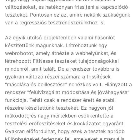
változásokat, és hatékonyan frissíteni a kapcsolódó
teszteket. Pontosan ez az, amire nekünk szükségünk
van a regressziós tesztrendszerünkhöz is.
Az egyik utolsó projektemben valami hasonlót
készítettünk magunknak. Létrehoztunk egy
webrobotot, amely átnézte a webhelyünket, és
létrehozott FitNesse teszteket tulajdonságokkal
mindenről, amit talált. De a rendszer továbbra is
gyakran változó részei számára a frissítések
“másolása és beillesztése” nehézkes volt. Hiányzott a
rendszer “felülvizsgálat módosítása és jóváhagyása”
funkciója. Tehát csak a rendszer érett és stabil
részeire készítettünk teszteket. Ez nagyon jól
működött, és nagy mértékben csökkentette a
tesztelési erőfeszítéseket és kockázatot egyaránt.
Gyakran előfordulhat, hogy ezek a tesztek apróbb
különbségeket fedeznek fel, amelyeket a manuális