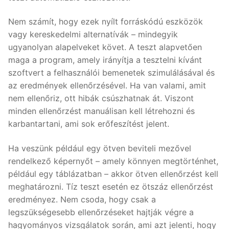
Nem számít, hogy ezek nyílt forráskódú eszközök
vagy kereskedelmi alternatívák – mindegyik
ugyanolyan alapelveket követ. A teszt alapvetően
maga a program, amely irányítja a tesztelni kívánt
szoftvert a felhasználói bemenetek szimulálásával és
az eredmények ellenőrzésével. Ha van valami, amit
nem ellenőriz, ott hibák csúszhatnak át. Viszont
minden ellenőrzést manuálisan kell létrehozni és
karbantartani, ami sok erőfeszítést jelent.
Ha veszünk például egy ötven beviteli mezővel
rendelkező képernyőt – amely könnyen megtörténhet,
például egy táblázatban – akkor ötven ellenőrzést kell
meghatározni. Tíz teszt esetén ez ötszáz ellenőrzést
eredményez. Nem csoda, hogy csak a
legszükségesebb ellenőrzéseket hajtják végre a
hagyományos vizsgálatok során, ami azt jelenti, hogy