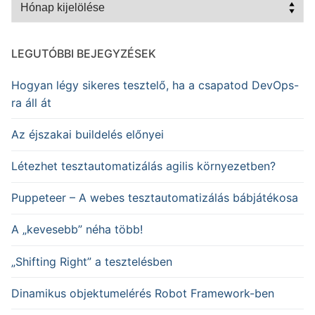
Archívum
LEGUTÓBBI BEJEGYZÉSEK
Hogyan légy sikeres tesztelő, ha a csapatod DevOps-
ra áll át
Az éjszakai buildelés előnyei
Létezhet tesztautomatizálás agilis környezetben?
Puppeteer – A webes tesztautomatizálás bábjátékosa
A „kevesebb” néha több!
„Shifting Right” a tesztelésben
Dinamikus objektumelérés Robot Framework-ben