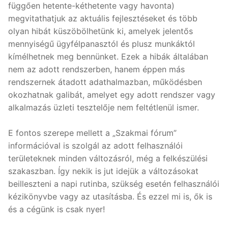
függően hetente-kéthetente vagy havonta)
megvitathatjuk az aktuális fejlesztéseket és több
olyan hibát küszöbölhetünk ki, amelyek jelentős
mennyiségű ügyfélpanasztól és plusz munkáktól
kímélhetnek meg bennünket. Ezek a hibák általában
nem az adott rendszerben, hanem éppen más
rendszernek átadott adathalmazban, működésben
okozhatnak galibát, amelyet egy adott rendszer vagy
alkalmazás üzleti tesztelője nem feltétlenül ismer.
E fontos szerepe mellett a „Szakmai fórum”
információval is szolgál az adott felhasználói
területeknek minden változásról, még a felkészülési
szakaszban. Így nekik is jut idejük a változásokat
beilleszteni a napi rutinba, szükség esetén felhasználói
kézikönyvbe vagy az utasításba. És ezzel mi is, ők is
és a cégünk is csak nyer!