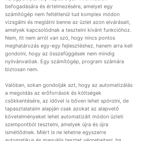
befogadására és értelmezésére, amelyet egy
számítógép nem feltétlenül tud komplex módon
vizsgálni és meglátni benne az üzlet azon elvárásait,
amelyek kapcsolódnak a tesztelni kívánt funkcióhoz.
Nem, itt nem arról van szó, hogy nincs pontos
meghatározás egy-egy fejlesztéshez, hanem arra kell
gondolni, hogy az összefüggések nem mindig
nyilvánvalóak. Egy számítógép, program számára
biztosan nem.
Valóban, sokan gondolják azt, hogy az automatizálás
a megoldás az erőforrások és költségek
csökkentésére, az idővel is bőven lehet spórolni, de
tapasztalataim alapján csak azokat az alapvető
követelményeket lehet automatizált módon üzleti
szempontból tesztelni, amelyek újra és újra
ismétlődnek. Miért is ne lehetne egyszerre
automatikus és manuális tesztet végrehajtani, ha