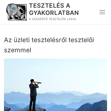
Ugrás
TESZTELÉS A
a
GYAKORLATBAN
tartalomra
A SZAKÉRTŐ TESZTELŐK LAPJA
Az üzleti tesztelésről tesztelői
szemmel