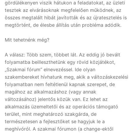
gördülékenyen viszik hátukon a feladatokat, az üzleti
tesztek az elvárásoknak megfelelően működnek, az
összes megtalált hibát javították és az újratesztelés is
megtörtént, de élesbe állítás után probléma adódik.
Mit tehetnénk még?
A válasz: Több szem, többet lát. Az eddig jó bevált
folyamatba beilleszthetünk egy rövid közjátékot,
„Szakmai fórum” elnevezéssel. Ide olyan
szakembereket hívhatunk meg, akik a változáskezelési
folyamatban nem feltétlenül kapnak szerepet, de
magához az alkalmazáshoz (vagy annak
változásához) jelentős közük van. Ez lehet az
alkalmazás üzemeltetői és az operációs támogató
terület, mint meghatározó szakgárda, de
természetesen a fejlesztőket se hagyjuk le a
meghívóról. A szakmai fórumon (a change-ektől