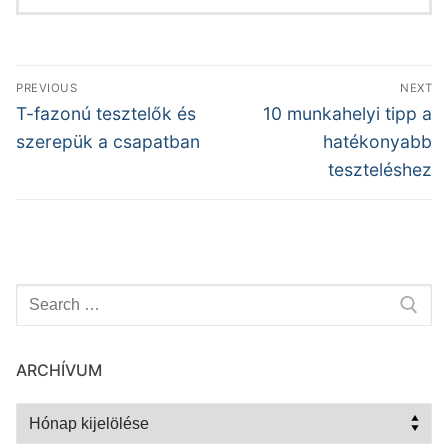
Bejegyzés
PREVIOUS
NEXT
navigáció
Previous
Next
T-fazonú tesztelők és
10 munkahelyi tipp a
post:
post:
szerepük a csapatban
hatékonyabb
teszteléshez
Keresése:
ARCHÍVUM
Archívum