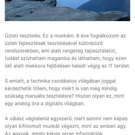
Üzleti tesztelés. Ez a munkám. 8 éve foglalkozom az
üzleti fejlesztések tesztelésével különböző
rendszerekben, ami alatt rengeteg tapasztalatot,
tudást szívhattam magamba és láthattam, hogy ezen
idő alatt mekkora fejlődésen haladt végig az IT terület.
S emiatt, a technika csodálatos világában joggal
kérdezhetik tőlem, hogy miért is van még mindig
szükség manuális tesztelésre? Hiszen olyan ez, mint
egy analóg óra a digitális világban.
A válasz végtelenül egyszerű: mert semmi nem képes
olyan kifinomult munkát végezni, mint az emberi agy.
Az agyunk, amely képes olyan információk