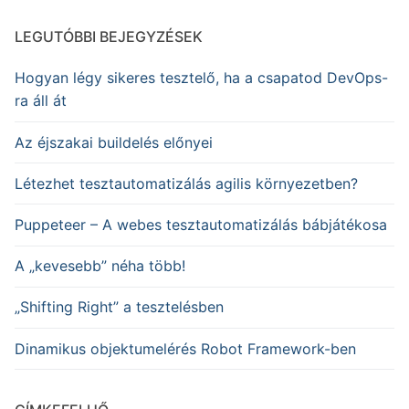
LEGUTÓBBI BEJEGYZÉSEK
Hogyan légy sikeres tesztelő, ha a csapatod DevOps-
ra áll át
Az éjszakai buildelés előnyei
Létezhet tesztautomatizálás agilis környezetben?
Puppeteer – A webes tesztautomatizálás bábjátékosa
A „kevesebb” néha több!
„Shifting Right” a tesztelésben
Dinamikus objektumelérés Robot Framework-ben