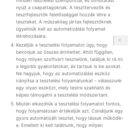
minden tesztelési szemponttal, és útmutatást
nyújt a csapattagoknak. A teszttervezők és
tesztfejlesztők felelősséggel hozzák létre a
teszteket. A műszakilag jártas fejlesztőknek
ügyelniük kell az automatizálási folyamat
létrehozására.
Kezeljük a tesztelési folyamatot úgy, hogy
bevonjuk az összes érintettet. Attól függően,
hogy milyen szoftvert tesztelünk, találjuk ki rá mi
a legjobb gyakorlatokat, és tartsuk is be azokat.
Ne hagyjuk, hogy az automatizálási eszköz
irányítsa a tesztelési folyamatunkat – válasszunk
egy olyan eszközt, mely testre szabható és
képes támogatni a tesztelési módszertant.
Miután elkezdtük a tesztelési folyamatot fontos,
hogy folyamatosan értékeljük azt. Csináljunk egy
gyors automatizált tesztet, hogy lássuk működik-
e. Emellett ki kell találnunk, hogy milyen