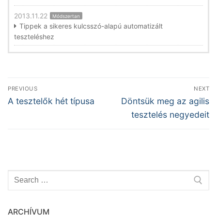
2013.11.22
Módszertan
Tippek a sikeres kulcsszó-alapú automatizált
teszteléshez
Bejegyzés
PREVIOUS
NEXT
navigáció
Previous
Next
A tesztelők hét típusa
Döntsük meg az agilis
post:
post:
tesztelés negyedeit
Keresése:
ARCHÍVUM