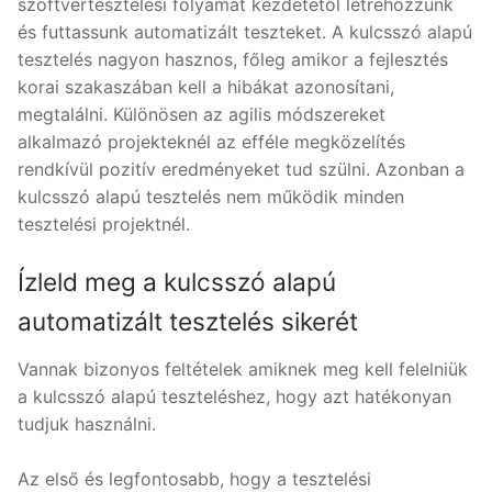
szoftvertesztelési folyamat kezdetétől létrehozzunk
és futtassunk automatizált teszteket. A kulcsszó alapú
tesztelés nagyon hasznos, főleg amikor a fejlesztés
korai szakaszában kell a hibákat azonosítani,
megtalálni. Különösen az agilis módszereket
alkalmazó projekteknél az efféle megközelítés
rendkívül pozitív eredményeket tud szülni. Azonban a
kulcsszó alapú tesztelés nem működik minden
tesztelési projektnél.
Ízleld meg a kulcsszó alapú
automatizált tesztelés sikerét
Vannak bizonyos feltételek amiknek meg kell felelniük
a kulcsszó alapú teszteléshez, hogy azt hatékonyan
tudjuk használni.
Az első és legfontosabb, hogy a tesztelési