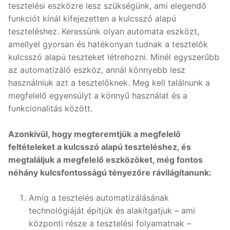
tesztelési eszközre lesz szükségünk, ami elegendő
funkciót kínál kifejezetten a kulcsszó alapú
teszteléshez. Keressünk olyan automata eszközt,
amellyel gyorsan és hatékonyan tudnak a tesztelők
kulcsszó alapú teszteket létrehozni. Minél egyszerűbb
az automatizáló eszköz, annál könnyebb lesz
használniuk azt a tesztelőknek. Meg kell találnunk a
megfelelő egyensúlyt a könnyű használat és a
funkcionalitás között.
Azonkívül, hogy megteremtjük a megfelelő
feltételeket a kulcsszó alapú teszteléshez, és
megtaláljuk a megfelelő eszközöket, még fontos
néhány kulcsfontosságú tényezőre rávilágítanunk:
Amíg a tesztelés automatizálásának
technológiáját építjük és alakítgatjuk – ami
központi része a tesztelési folyamatnak –