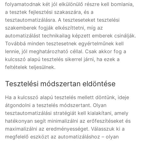
folyamatodnak két jól elkülönülő részre kell bomlania,
a tesztek fejlesztési szakaszára, és a
tesztautomatizálásra. A teszteseteket tesztelési
szakemberek fogják elkészíttetni, míg az
automatizálást technikailag képzett emberek csinálják.
Továbbá minden tesztesetnek egyértelműnek kell
lennie, jól meghatározható céllal. Csak akkor fog a
kulcsszó alapú tesztelés sikerrel járni, ha ezek a
feltételek teljesülnek.
Tesztelési módszertan eldöntése
Ha a kulcsszó alapú tesztelés mellett döntünk, ideje
átgondolni a tesztelés módszertant. Olyan
tesztautomatizálási stratégiát kell kialakítani, amely
hatékonyan segít minimalizálni az erőfeszítéseket és
maximalizálni az eredményességet. Válasszuk ki a
megfelelő eszközt az automatizáláshoz – olyan