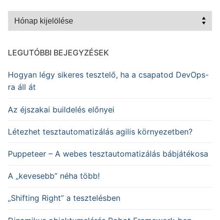
Archívum
LEGUTÓBBI BEJEGYZÉSEK
Hogyan légy sikeres tesztelő, ha a csapatod DevOps-
ra áll át
Az éjszakai buildelés előnyei
Létezhet tesztautomatizálás agilis környezetben?
Puppeteer – A webes tesztautomatizálás bábjátékosa
A „kevesebb” néha több!
„Shifting Right” a tesztelésben