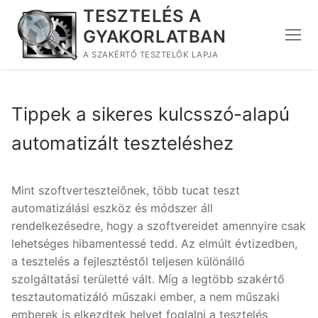
Ugrás
TESZTELÉS A
a
GYAKORLATBAN
tartalomra
A SZAKÉRTŐ TESZTELŐK LAPJA
Tippek a sikeres kulcsszó-alapú
automatizált teszteléshez
Mint szoftvertesztelőnek, több tucat teszt
automatizálási eszköz és módszer áll
rendelkezésedre, hogy a szoftvereidet amennyire csak
lehetséges hibamentessé tedd. Az elmúlt évtizedben,
a tesztelés a fejlesztéstől teljesen különálló
szolgáltatási területté vált. Míg a legtöbb szakértő
tesztautomatizáló műszaki ember, a nem műszaki
emberek is elkezdtek helyet foglalni a tesztelés