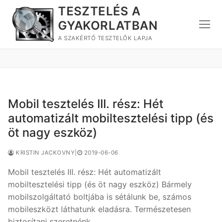
Ugrás
TESZTELÉS A
a
GYAKORLATBAN
tartalomra
A SZAKÉRTŐ TESZTELŐK LAPJA
Mobil tesztelés III. rész: Hét
automatizált mobiltesztelési tipp (és
öt nagy eszköz)
KRISTIN JACKOVNY
|
2019-06-06
Mobil tesztelés III. rész: Hét automatizált
mobiltesztelési tipp (és öt nagy eszköz) Bármely
mobilszolgáltató boltjába is sétálunk be, számos
mobileszközt láthatunk eladásra. Természetesen
biztosítani szeretnénk…