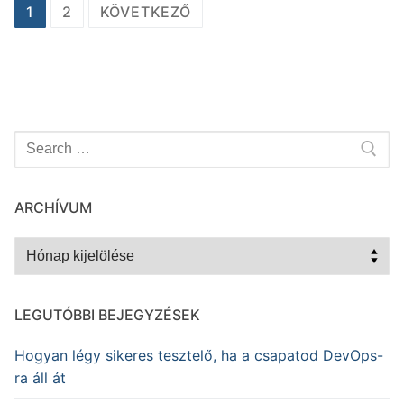
Bejegyzés
1
2
KÖVETKEZŐ
navigáció
Keresése:
ARCHÍVUM
Archívum
LEGUTÓBBI BEJEGYZÉSEK
Hogyan légy sikeres tesztelő, ha a csapatod DevOps-
ra áll át