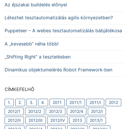
Az éjszakai buildelés előnyei
Létezhet tesztautomatizálás agilis környezetben?
Puppeteer – A webes tesztautomatizálás bábjátékosa
A „kevesebb” néha több!
„Shifting Right” a tesztelésben
Dinamikus objektumelérés Robot Framework-ben
CÍMKEFELHŐ
1.
2.
3.
4.
2011
2011/1
2011/I
2012
2012/1
2012/2
2012/3
2012/4
2012/I
2012/II
2012/III
2012/IV
2013
2013/1