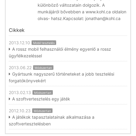
különböző változatain dolgozik. A
munkájáról bővebben a www.kohl.ca oldalon
olvas- hatsz.Kapcsolat: jonathan@kohl.ca
Cikkek
2013.12.10
Mobil tesztelés
A rossz mobil felhasználói élmény egyenlő a rossz
ügyfélkezeléssel
2013.06.22
Módszertan
Gyártsunk nagyszerű történeteket a jobb tesztelési
forgatókönyvekért
2013.02.13
Módszertan
A szoftvertesztelés egy játék
2012.10.23
Módszertan
A játékok tapasztalatainak alkalmazása a
szoftvertesztelésben