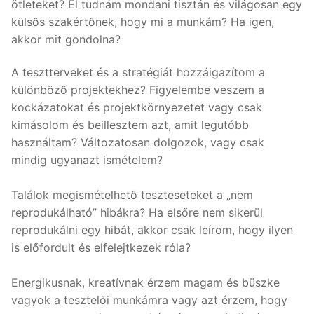
ötleteket? El tudnám mondani tisztán és világosan egy
külsős szakértőnek, hogy mi a munkám? Ha igen,
akkor mit gondolna?
A tesztterveket és a stratégiát hozzáigazítom a
különböző projektekhez? Figyelembe veszem a
kockázatokat és projektkörnyezetet vagy csak
kimásolom és beillesztem azt, amit legutóbb
használtam? Változatosan dolgozok, vagy csak
mindig ugyanazt ismételem?
Találok megismételhető teszteseteket a „nem
reprodukálható” hibákra? Ha elsőre nem sikerül
reprodukálni egy hibát, akkor csak leírom, hogy ilyen
is előfordult és elfelejtkezek róla?
Energikusnak, kreatívnak érzem magam és büszke
vagyok a tesztelői munkámra vagy azt érzem, hogy