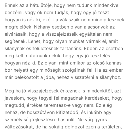
Ennek az a hátulütője, hogy nem tudunk mindenkivel
beszélni, vagy ők nem tudják, hogy egy jó teszt
hogyan is néz ki, ezért a válaszaik nem mindig lesznek
megfelelőek. Néhány esetben olyan alacsonyak az
elvárásaik, hogy a visszajelzéseik egyáltalán nem
segítenek. Lehet, hogy olyan munkát várnak el, amit
silánynak és felületesnek tartanánk. Ebben az esetben
meg kell mutatnunk nekik, hogy egy jó tesztelés
hogyan néz ki. Ez olyan, mint amikor az olcsó kannás
bor helyett egy minőségit szolgálnak fel. Ha az ember
már belekóstolt a jóba, nehéz visszatérni a silányhoz.
Még ha jó visszajelzések érkeznek is mindenkitől, azt
javaslom, hogy tegyél fel magadnak kérdéseket, hogy
megtudd, értéket teremtesz-e vagy nem. Ez elég
nehéz, de hosszútávon kifizetődő, és inkább egy
személyiségfejlesztésre hasonlít. Ne várj gyors
változásokat, de ha sokáig dolgozol ezen a területen,