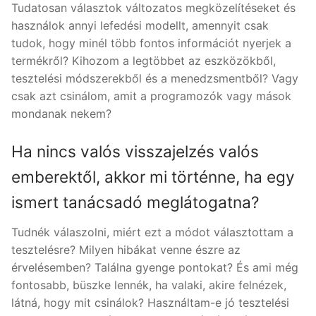
Tudatosan választok változatos megközelítéseket és
használok annyi lefedési modellt, amennyit csak
tudok, hogy minél több fontos információt nyerjek a
termékről? Kihozom a legtöbbet az eszközökből,
tesztelési módszerekből és a menedzsmentből? Vagy
csak azt csinálom, amit a programozók vagy mások
mondanak nekem?
Ha nincs valós visszajelzés valós
emberektől, akkor mi történne, ha egy
ismert tanácsadó meglátogatna?
Tudnék válaszolni, miért ezt a módot választottam a
tesztelésre? Milyen hibákat venne észre az
érvelésemben? Találna gyenge pontokat? És ami még
fontosabb, büszke lennék, ha valaki, akire felnézek,
látná, hogy mit csinálok? Használtam-e jó tesztelési