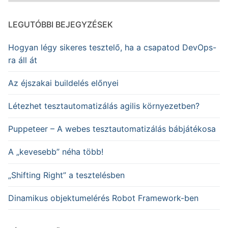
LEGUTÓBBI BEJEGYZÉSEK
Hogyan légy sikeres tesztelő, ha a csapatod DevOps-
ra áll át
Az éjszakai buildelés előnyei
Létezhet tesztautomatizálás agilis környezetben?
Puppeteer – A webes tesztautomatizálás bábjátékosa
A „kevesebb” néha több!
„Shifting Right” a tesztelésben
Dinamikus objektumelérés Robot Framework-ben