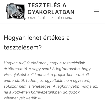
Ugrás
TESZTELÉS A
a
GYAKORLATBAN
tartalomra
A SZAKÉRTŐ TESZTELŐK LAPJA
Hogyan lehet értékes a
tesztelésem?
Hogyan tudjuk eldönteni, hogy a tesztelésünk
értékteremtő-e vagy sem? A legfontosabb, hogy
visszajelzést kell kapnunk a projektben érdekelt
emberektől, tudom, ez egyáltalán nem egyszerű,
sokszor nem is lehetséges. A legkönnyebb módja az,
ha a közvetlen környezetünkben dolgozók
véleményeit kérjük ki.