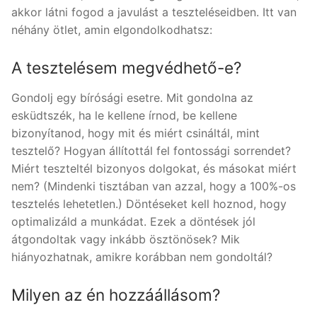
akkor látni fogod a javulást a teszteléseidben. Itt van
néhány ötlet, amin elgondolkodhatsz:
A tesztelésem megvédhető-e?
Gondolj egy bírósági esetre. Mit gondolna az
esküdtszék, ha le kellene írnod, be kellene
bizonyítanod, hogy mit és miért csináltál, mint
tesztelő? Hogyan állítottál fel fontossági sorrendet?
Miért teszteltél bizonyos dolgokat, és másokat miért
nem? (Mindenki tisztában van azzal, hogy a 100%-os
tesztelés lehetetlen.) Döntéseket kell hoznod, hogy
optimalizáld a munkádat. Ezek a döntések jól
átgondoltak vagy inkább ösztönösek? Mik
hiányozhatnak, amikre korábban nem gondoltál?
Milyen az én hozzáállásom?