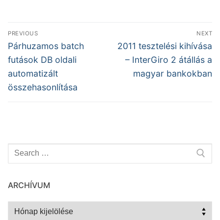
Bejegyzés
PREVIOUS
NEXT
navigáció
Previous
Next
Párhuzamos batch
2011 tesztelési kihívása
post:
post:
futások DB oldali
– InterGiro 2 átállás a
automatizált
magyar bankokban
összehasonlítása
Keresése:
ARCHÍVUM
Archívum