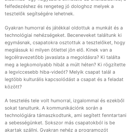
felfedezéshez és rengeteg jó dologhoz melyek a
tesztelők segítségére lehetnek.
Gyakran humorral és játékkal oldottuk a munkát és a
technológiai nehézségeket. Beceneveket találtunk ki
egymásnak, csapatokra osztottuk a tesztelőket, hogy
meglássuk ki milyen ötlettel jön elő. Kinek van a
legcélravezetőbb javaslata a megoldásra? Ki találta
meg a legkomolyabb hibát a múlt héten? Ki rögzítette
a legviccesebb hiba-videót? Melyik csapat talál a
legtöbb kulturális kapcsolódást a csapat és a feladat
között?
A tesztelés tele volt humorral, izgalommal és ezekből
sokat tanultunk. A kommunikációnk során a
technológiára támaszkodtunk, ami segített fenntartani
a sebességünket. Sokszor más csapatokból is be
akartak szállni. Gyakran nehéz a programozót