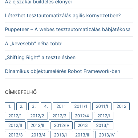
Az éjszakai buildelés előnyei
Létezhet tesztautomatizálás agilis környezetben?
Puppeteer – A webes tesztautomatizálás bábjátékosa
A „kevesebb” néha több!
„Shifting Right” a tesztelésben
Dinamikus objektumelérés Robot Framework-ben
CÍMKEFELHŐ
1.
2.
3.
4.
2011
2011/1
2011/I
2012
2012/1
2012/2
2012/3
2012/4
2012/I
2012/II
2012/III
2012/IV
2013
2013/1
2013/3
2013/4
2013/I
2013/III
2013/IV