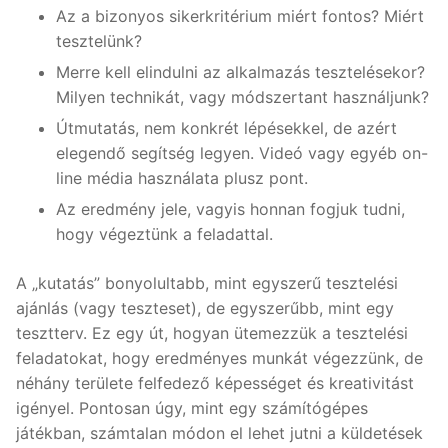
Az a bizonyos sikerkritérium miért fontos? Miért
tesztelünk?
Merre kell elindulni az alkalmazás tesztelésekor?
Milyen technikát, vagy módszertant használjunk?
Útmutatás, nem konkrét lépésekkel, de azért
elegendő segítség legyen. Videó vagy egyéb on-
line média használata plusz pont.
Az eredmény jele, vagyis honnan fogjuk tudni,
hogy végeztünk a feladattal.
A „kutatás” bonyolultabb, mint egyszerű tesztelési
ajánlás (vagy teszteset), de egyszerűbb, mint egy
tesztterv. Ez egy út, hogyan ütemezzük a tesztelési
feladatokat, hogy eredményes munkát végezzünk, de
néhány területe felfedező képességet és kreativitást
igényel. Pontosan úgy, mint egy számítógépes
játékban, számtalan módon el lehet jutni a küldetések