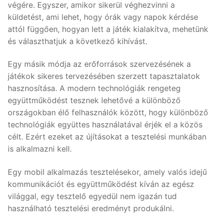
végére. Egyszer, amikor sikerül véghezvinni a
küldetést, ami lehet, hogy órák vagy napok kérdése
attól függően, hogyan lett a játék kialakítva, mehetünk
és választhatjuk a következő kihívást.
Egy másik módja az erőforrások szervezésének a
játékok sikeres tervezésében szerzett tapasztalatok
hasznosítása. A modern technológiák rengeteg
együttműködést tesznek lehetővé a különböző
országokban élő felhasználók között, hogy különböző
technológiák együttes használatával érjék el a közös
célt. Ezért ezeket az újításokat a tesztelési munkában
is alkalmazni kell.
Egy mobil alkalmazás tesztelésekor, amely valós idejű
kommunikációt és együttműködést kíván az egész
világgal, egy tesztelő egyedül nem igazán tud
használható tesztelési eredményt produkálni.