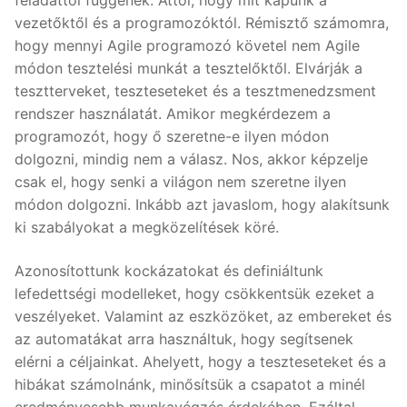
feladattól függenek. Attól, hogy mit kapunk a
vezetőktől és a programozóktól. Rémisztő számomra,
hogy mennyi Agile programozó követel nem Agile
módon tesztelési munkát a tesztelőktől. Elvárják a
tesztterveket, teszteseteket és a tesztmenedzsment
rendszer használatát. Amikor megkérdezem a
programozót, hogy ő szeretne-e ilyen módon
dolgozni, mindig nem a válasz. Nos, akkor képzelje
csak el, hogy senki a világon nem szeretne ilyen
módon dolgozni. Inkább azt javaslom, hogy alakítsunk
ki szabályokat a megközelítések köré.
Azonosítottunk kockázatokat és definiáltunk
lefedettségi modelleket, hogy csökkentsük ezeket a
veszélyeket. Valamint az eszközöket, az embereket és
az automatákat arra használtuk, hogy segítsenek
elérni a céljainkat. Ahelyett, hogy a teszteseteket és a
hibákat számolnánk, minősítsük a csapatot a minél
eredményesebb munkavégzés érdekében. Ezáltal