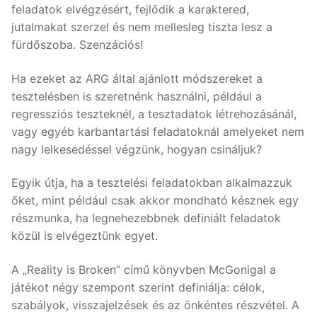
feladatok elvégzésért, fejlődik a karaktered,
jutalmakat szerzel és nem mellesleg tiszta lesz a
fürdőszoba. Szenzációs!
Ha ezeket az ARG által ajánlott módszereket a
tesztelésben is szeretnénk használni, például a
regressziós teszteknél, a tesztadatok létrehozásánál,
vagy egyéb karbantartási feladatoknál amelyeket nem
nagy lelkesedéssel végzünk, hogyan csináljuk?
Egyik útja, ha a tesztelési feladatokban alkalmazzuk
őket, mint például csak akkor mondható késznek egy
részmunka, ha legnehezebbnek definiált feladatok
közül is elvégeztünk egyet.
A „Reality is Broken” című könyvben McGonigal a
játékot négy szempont szerint definiálja: célok,
szabályok, visszajelzések és az önkéntes részvétel. A