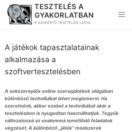
Ugrás
TESZTELÉS A
a
GYAKORLATBAN
tartalomra
A SZAKÉRTŐ TESZTELŐK LAPJA
A játékok tapasztalatainak
alkalmazása a
szoftvertesztelésben
A sokszereplős online szerepjátékok világában
különböző technikákat lehet megismerni. Ha
szeretnénk, akkor ezeket a technikákat akár a
tesztelésben is nyugodtan használhatjuk. Tegyük
változatossá az unalommá ismétlődő feladatok
végzését. A különböző „játék” módszerek