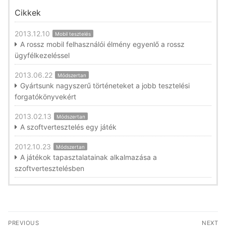
Cikkek
2013.12.10
Mobil tesztelés
A rossz mobil felhasználói élmény egyenlő a rossz
ügyfélkezeléssel
2013.06.22
Módszertan
Gyártsunk nagyszerű történeteket a jobb tesztelési
forgatókönyvekért
2013.02.13
Módszertan
A szoftvertesztelés egy játék
2012.10.23
Módszertan
A játékok tapasztalatainak alkalmazása a
szoftvertesztelésben
Bejegyzés
PREVIOUS
NEXT