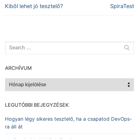
navigáció
Previous
Next
Kiből lehet jó tesztelő?
SpiraTest
post:
post:
Keresése:
ARCHÍVUM
Archívum
LEGUTÓBBI BEJEGYZÉSEK
Hogyan légy sikeres tesztelő, ha a csapatod DevOps-
ra áll át