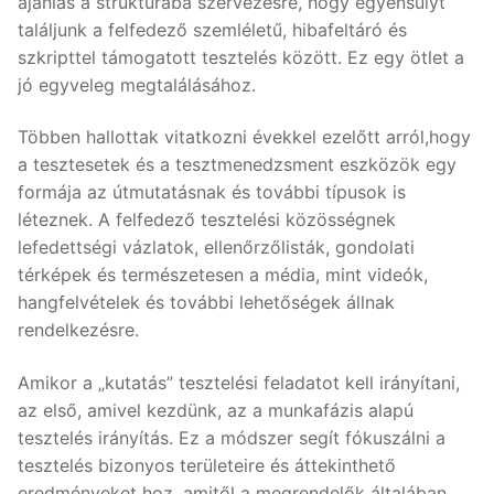
ajánlás a struktúrába szervezésre, hogy egyensúlyt
találjunk a felfedező szemléletű, hibafeltáró és
szkripttel támogatott tesztelés között. Ez egy ötlet a
jó egyveleg megtalálásához.
Többen hallottak vitatkozni évekkel ezelőtt arról,hogy
a tesztesetek és a tesztmenedzsment eszközök egy
formája az útmutatásnak és további típusok is
léteznek. A felfedező tesztelési közösségnek
lefedettségi vázlatok, ellenőrzőlisták, gondolati
térképek és természetesen a média, mint videók,
hangfelvételek és további lehetőségek állnak
rendelkezésre.
Amikor a „kutatás” tesztelési feladatot kell irányítani,
az első, amivel kezdünk, az a munkafázis alapú
tesztelés irányítás. Ez a módszer segít fókuszálni a
tesztelés bizonyos területeire és áttekinthető
eredményeket hoz, amitől a megrendelők általában