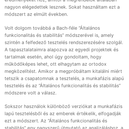
nagyon elégedettek lesznek. Sokat használtam ezt a
módszert az elmúlt években.
Volt dolgom továbbá a Bach-féle “Általános
funkcionalitás és stabilitás” módszerével is, amely
szintén a felfedező tesztelés rendszerezésére szolgál.
A tapasztalataimra alapozva az egyedi projektek és
tartalmak esetén, ahol úgy gondoltam, hogy
működőképes lehet, ott elhagytam az ortodox
megközelítést. Amikor a megpróbáltam kitalálni miért
tetszik a csapatomnak a tesztelés, a munkafázis alapú
tesztelés és az “Általános funkcionalitás és stabilitás”
módszere volt a válasz.
Sokszor használok különböző verziókat a munkafázis
lapú tesztelésből és az emberek értékelik, elfogadják
ezt a módszert. Az “Általános funkcionalitás és
stabilitás” egy nagyszerű útmutató az analizáláshoz, a