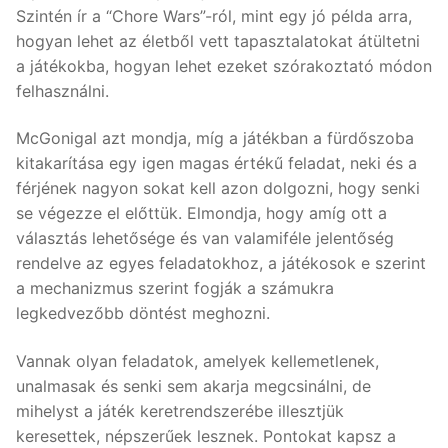
Szintén ír a “Chore Wars”-ról, mint egy jó példa arra,
hogyan lehet az életből vett tapasztalatokat átültetni
a játékokba, hogyan lehet ezeket szórakoztató módon
felhasználni.
McGonigal azt mondja, míg a játékban a fürdőszoba
kitakarítása egy igen magas értékű feladat, neki és a
férjének nagyon sokat kell azon dolgozni, hogy senki
se végezze el előttük. Elmondja, hogy amíg ott a
választás lehetősége és van valamiféle jelentőség
rendelve az egyes feladatokhoz, a játékosok e szerint
a mechanizmus szerint fogják a számukra
legkedvezőbb döntést meghozni.
Vannak olyan feladatok, amelyek kellemetlenek,
unalmasak és senki sem akarja megcsinálni, de
mihelyst a játék keretrendszerébe illesztjük
keresettek, népszerűek lesznek. Pontokat kapsz a