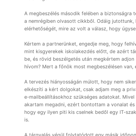
A megbeszélés második felében a biztonságra t
a nemrégiben olvasott cikkből. Odáig jutottunk,
elérhetőségét, mire az volt a válasz, hogy úgy
Kértem a partnerünket, engedje meg, hogy felhí
mint kisgyerekek iskolakezdés előtt, de azért t
be, és rövid beszélgetés után megkértem adjon 
hívom? Mert a főnök most megbeszélésen van, és
A tervezés hiányosságán múlott, hogy nem sike
elkészíti a kért dolgokat, csak adjam meg a pri
e-mailbeállításokhoz szükséges adatokat. Mivel
akartam megadni, ezért bontottam a vonalat és e
hogy egy ilyen piti kis cselnek bedől egy IT-s
is.
A tárgyalás végül folytatódott egy másik időpon