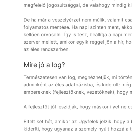
megfelelő jogosultsággal, de valahogy mindig kik
De ha már a veszélyérzet nem múlik, valamit cs
folyamatos mentése. Ha napi szinten ment, akkor
kellően orvosolni. Így is tesz, beállítja a napi 
szerver mellett, amikor egyik reggel jön a hír, 
az éles rendszerben.
Mire jó a log?
Természetesen van log, megnézhetjük, mi történt
adminként az éles adatbázisba, és kiderült: mé
embereknek (fejlesztőknek, vezetőknek), hogy mi
A fejlesztőt jól leszidják, hogy máskor ilyet ne c
Eltelt két hét, amikor az Ügyfelek jelzik, hogy
kideríti, hogy ugyanaz a személy nyúlt hozzá a 