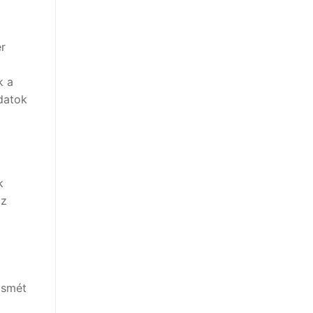
er
k a
adatok
k
az
ismét