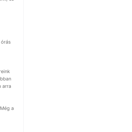
 órás
reink
abban
 arra
 Még a