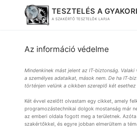
Ugrás
TESZTELÉS A GYAKO
a
tartalomra
A SZAKÉRTŐ TESZTELŐK LAPJA
Az információ védelme
Mindenkinek mást jelent az IT-biztonság. Valaki 
a személyes adataikat, mások nem. De ha IT-biz
történjen velünk a cikkben szereplő két esethez
Két évvel ezelőtt olvastam egy cikket, amely fel
programozástechnikai dolgok mostanság már nem
az emberi oldala fogott meg a területnek. Azót
szakértőkkel, és egyre jobban elmerültem a tém