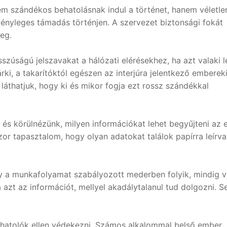
nem szándékos behatolásnak indul a történet, hanem véletle
ényleges támadás történjen. A szervezet biztonsági fokát
eg.
szúságú jelszavakat a hálózati elérésekhez, ha azt valaki le
árki, a takarítóktól egészen az interjúra jelentkező emberek
 láthatjuk, hogy ki és mikor fogja ezt rossz szándékkal
és körülnézünk, milyen információkat lehet begyűjteni az 
or tapasztalom, hogy olyan adatokat találok papírra leírva
 a munkafolyamat szabályozott mederben folyik, mindig 
azt az információt, mellyel akadálytalanul tud dolgozni. S
ehatolók ellen védekezni. Számos alkalommal belső ember