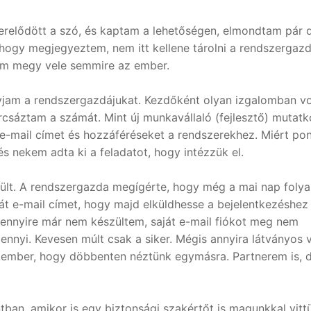
erelődött a szó, és kaptam a lehetőségen, elmondtam pár 
 hogy megjegyeztem, nem itt kellene tárolni a rendszergaz
sem megy vele semmire az ember.
vjam a rendszergazdájukat. Kezdőként olyan izgalomban vo
árcsáztam a számát. Mint új munkavállaló (fejlesztő) mutat
e-mail címet és hozzáféréseket a rendszerekhez. Miért pon
 nekem adta ki a feladatot, hogy intézzük el.
rült. A rendszergazda megígérte, hogy még a mai nap foly
vát e-mail címet, hogy majd elküldhesse a bejelentkezéshez
 ennyire már nem készültem, saját e-mail fiókot meg nem
nnyi. Kevesen múlt csak a siker. Mégis annyira látványos v
zakember, hogy döbbenten néztünk egymásra. Partnerem is, 
tban, amikor is egy biztonsági szakértőt is magunkkal vitt