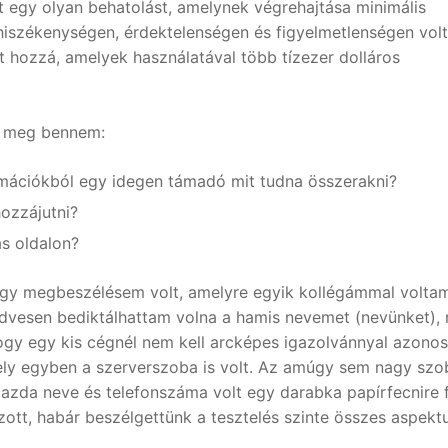
lt egy olyan behatolást, amelynek végrehajtása minimális
 hiszékenységen, érdektelenségen és figyelmetlenségen volt
 hozzá, amelyek használatával több tízezer dolláros
k meg bennem:
rmációkból egy idegen támadó mit tudna összerakni?
ozzájutni?
s oldalon?
Egy megbeszélésem volt, amelyre egyik kollégámmal volta
edvesen bediktálhattam volna a hamis nevemet (nevünket), 
ogy egy kis cégnél nem kell arcképes igazolvánnyal azonos
ly egyben a szerverszoba is volt. Az amúgy sem nagy szo
da neve és telefonszáma volt egy darabka papírfecnire fe
tt, habár beszélgettünk a tesztelés szinte összes aspektu