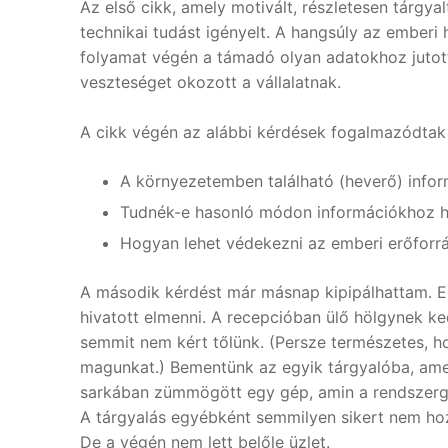
Az első cikk, amely motivált, részletesen tárgya
technikai tudást igényelt. A hangsúly az emberi
folyamat végén a támadó olyan adatokhoz jutott
veszteséget okozott a vállalatnak.
A cikk végén az alábbi kérdések fogalmazódta
A környezetemben található (heverő) info
Tudnék-e hasonló módon információkhoz h
Hogyan lehet védekezni az emberi erőforrá
A második kérdést már másnap kipipálhattam. 
hivatott elmenni. A recepcióban ülő hölgynek k
semmit nem kért tőlünk. (Persze természetes, h
magunkat.) Bementünk az egyik tárgyalóba, ame
sarkában zümmögött egy gép, amin a rendszergaz
A tárgyalás egyébként semmilyen sikert nem hozo
De a végén nem lett belőle üzlet.