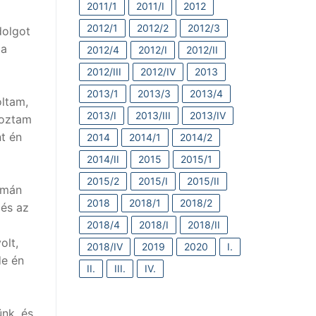
2011/1
2011/I
2012
2012/1
2012/2
2012/3
dolgot
da
2012/4
2012/I
2012/II
2012/III
2012/IV
2013
2013/1
2013/3
2013/4
ltam,
2013/I
2013/III
2013/IV
koztam
t én
2014
2014/1
2014/2
2014/II
2015
2015/1
2015/2
2015/I
2015/II
amán
2018
2018/1
2018/2
 és az
2018/4
2018/I
2018/II
olt,
2018/IV
2019
2020
I.
de én
II.
III.
IV.
ünk, és