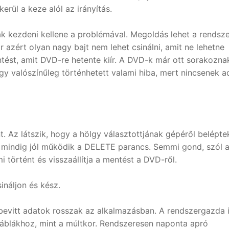
erül a keze alól az irányítás.
ak kezdeni kellene a problémával. Megoldás lehet a rendsz
 azért olyan nagy bajt nem lehet csinálni, amit ne lehetne
mentést, amit DVD-re hetente kiír. A DVD-k már ott sorakozna
hogy valószínűleg történhetett valami hiba, mert nincsenek 
. Az látszik, hogy a hölgy választottjának gépéről belépte
g mindig jól működik a DELETE parancs. Semmi gond, szól 
 történt és visszaállítja a mentést a DVD-ről.
sináljon és kész.
 a bevitt adatok rosszak az alkalmazásban. A rendszergazda 
táblákhoz, mint a múltkor. Rendszeresen naponta apró