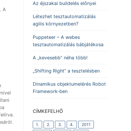
Az éjszakai buildelés előnyei
. A
Létezhet tesztautomatizálás
agilis környezetben?
Puppeteer – A webes
tesztautomatizálás bábjátékosa
A „kevesebb” néha több!
„Shifting Right” a tesztelésben
Dinamikus objektumelérés Robot
m
Framework-ben
mivel
ítani
ba
CÍMKEFELHŐ
lírva.
sáról.
1.
2.
3.
4.
2011