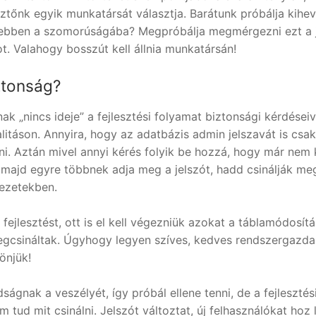
ztőnk egyik munkatársát választja. Barátunk próbálja kihev
ne ebben a szomorúságába? Megpróbálja megmérgezni ezt a 
. Valahogy bosszút kell állnia munkatársán!
ztonság?
ak „nincs ideje” a fejlesztési folyamat biztonsági kérdéseiv
litáson. Annyira, hogy az adatbázis admin jelszavát is csa
ani. Aztán mivel annyi kérés folyik be hozzá, hogy már nem
 majd egyre többnek adja meg a jelszót, hadd csinálják me
yezetekben.
fejlesztést, ott is el kell végezniük azokat a táblamódosít
megcsináltak. Úgyhogy legyen szíves, kedves rendszergazda
önjük!
gnak a veszélyét, így próbál ellene tenni, de a fejlesztés
ud mit csinálni. Jelszót változtat, új felhasználókat hoz 