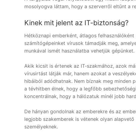
mosolyogva láttam, hogy a szerverről eltűnt a 
Kinek mit jelent az IT-biztonság?
Hétköznapi emberként, átlagos felhasználóként 
számítógépeinket vírusok támadják meg, amelyeke
munkával ismét használatba vehetjük gépünket.
Akik kicsit is értenek az IT-szakmához, azok m
vírusirtást látják már, hanem azokat a veszélye
hibáiból adódhatnak. Nem bíznak meg minden pro
a tévhitben élnek, hogy a legfőbb sebezhetőség
koncentrálnak, hogy a hálózatuk minél jobb har
De hányan gondolnak az emberekre és az ember
legjobb szakemberek is vétenek olyan alapvető hi
személyeknek.