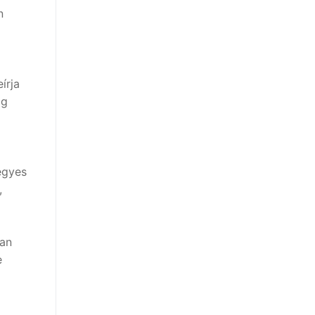
n
írja
ig
egyes
,
van
e