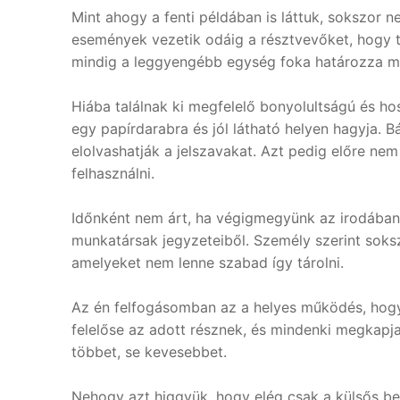
Mint ahogy a fenti példában is láttuk, sokszor 
események vezetik odáig a résztvevőket, hogy t
mindig a leggyengébb egység foka határozza m
Hiába találnak ki megfelelő bonyolultságú és hos
egy papírdarabra és jól látható helyen hagyja. B
elolvashatják a jelszavakat. Azt pedig előre nem
felhasználni.
Időnként nem árt, ha végigmegyünk az irodában 
munkatársak jegyzeteiből. Személy szerint soksz
amelyeket nem lenne szabad így tárolni.
Az én felfogásomban az a helyes működés, hogy
felelőse az adott résznek, és mindenki megkapja 
többet, se kevesebbet.
Nehogy azt higgyük, hogy elég csak a külsős b