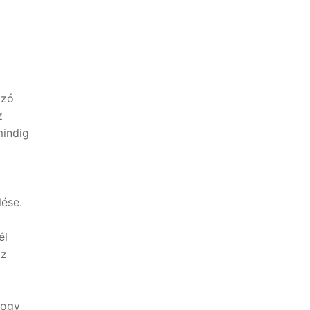
ozó
z
mindig
lése.
él
az
hogy