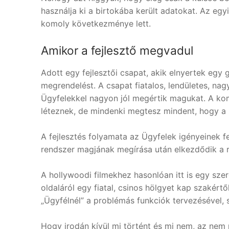
használja ki a birtokába került adatokat. Az eg
komoly következménye lett.
Amikor a fejlesztő megvadul
Adott egy fejlesztői csapat, akik elnyertek egy
megrendelést. A csapat fiatalos, lendületes, na
Ügyfelekkel nagyon jól megértik magukat. A k
léteznek, de mindenki megtesz mindent, hogy a 
A fejlesztés folyamata az Ügyfelek igényeinek f
rendszer magjának megírása után elkezdődik a ren
A hollywoodi filmekhez hasonlóan itt is egy szer
oldaláról egy fiatal, csinos hölgyet kap szakért
„Ügyfélnél” a problémás funkciók tervezésével, sp
Hogy irodán kívül mi történt és mi nem, az nem 