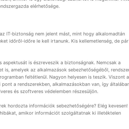
rendszergazda elérhetősége.
az IT-biztonság nem jelent mást, mint hogy alkalomadtán
t időről-időre le kell irtanunk. Kis kellemetlenség, de pár
ás aspektusát is észreveszik a biztonságnak. Nemcsak a
ket is, amelyek az alkalmazások sebezhetőségéből, rendsze
gramban feltétlenül. Nagyon helyesen is teszik. Viszont 
i pont a rendszerekben, alkalmazásokban van, így általában
dveres és szoftveres védelemben részesüljön.
ek hordozta információk sebezhetőségére? Elég kevesen!
bákat, amikor információt szolgáltatnak ki illetéktelen