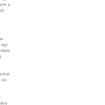
erni a
jól
el
k egy
 képes
g
ásokat,
, de
i
létre