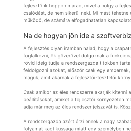
fejlesztőnk hoppon marad, mivel a hölgy a fejles
csalódást, de nem sikerül neki. Mi mást tehet
működő, de számára elfogadhatatlan kapcsolatot
Na de hogyan jön ide a szoftverbi
A fejlesztés olyan iramban halad, hogy a csapatn
foglalkozni, ők gőzerővel dolgoznak a funkciona
rövid ideig tudja a rendszergazda titokban tart
feldolgozni azokat, először csak egy embernek,
maguk, amit akarnak a fejlesztői-tesztelői körn
Csak amikor az éles rendszerre akarják kitenni a 
beállításokat, amiket a fejlesztői környezeten 
adja már meg az éles rendszer jelszavát is. Kösz
A rendszergazda azért érzi ennek a nagy szabadsá
folyamat kaotikussága miatt egy személyben nem t