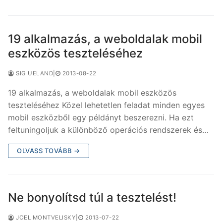
19 alkalmazás, a weboldalak mobil
eszközös teszteléséhez
SIG UELAND
|
2013-08-22
19 alkalmazás, a weboldalak mobil eszközös
teszteléséhez Közel lehetetlen feladat minden egyes
mobil eszközből egy példányt beszerezni. Ha ezt
feltuningoljuk a különböző operációs rendszerek és…
OLVASS TOVÁBB →
Ne bonyolítsd túl a tesztelést!
JOEL MONTVELISKY
|
2013-07-22