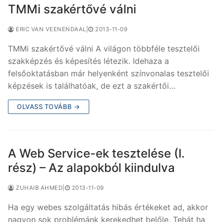
TMMi szakértővé válni
ERIC VAN VEENENDAAL
|
2013-11-09
TMMi szakértővé válni A világon többféle tesztelői
szakképzés és képesítés létezik. Idehaza a
felsőoktatásban már helyenként színvonalas tesztelői
képzések is találhatóak, de ezt a szakértői…
OLVASS TOVÁBB →
A Web Service-ek tesztelése (I.
rész) – Az alapokból kiindulva
ZUHAIB AHMED
|
2013-11-09
Ha egy webes szolgáltatás hibás értékeket ad, akkor
nagyon sok problémánk kerekedhet belőle. Tehát ha