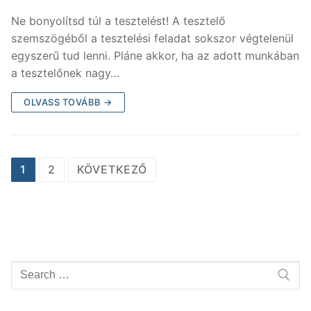
Ne bonyolítsd túl a tesztelést! A tesztelő
szemszögéből a tesztelési feladat sokszor végtelenül
egyszerű tud lenni. Pláne akkor, ha az adott munkában
a tesztelőnek nagy…
OLVASS TOVÁBB →
Bejegyzés
1
2
KÖVETKEZŐ
navigáció
Keresése: