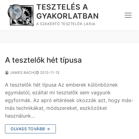
Ugrás
TESZTELÉS A
a
GYAKORLATBAN
tartalomra
A SZAKÉRTŐ TESZTELŐK LAPJA
A tesztelők hét típusa
JAMES BACH
|
2013-11-13
A tesztelők hét típusa Az emberek különböznek
egymástól, ezáltal mi tesztelõk sem vagyunk
egyformák. Az apró eltérések okozzák azt, hogy más-
más technikákat, módszereket, eszközöket
használunk…
OLVASS TOVÁBB →