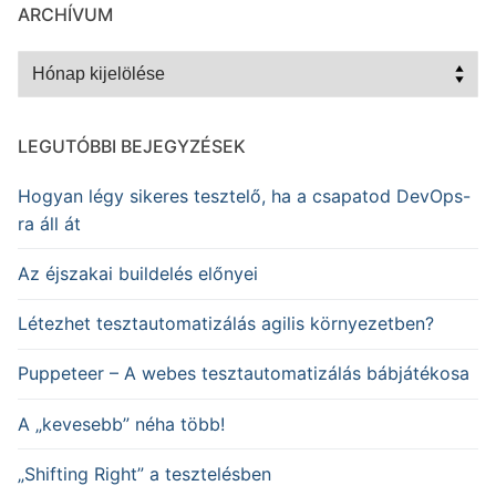
ARCHÍVUM
Archívum
LEGUTÓBBI BEJEGYZÉSEK
Hogyan légy sikeres tesztelő, ha a csapatod DevOps-
ra áll át
Az éjszakai buildelés előnyei
Létezhet tesztautomatizálás agilis környezetben?
Puppeteer – A webes tesztautomatizálás bábjátékosa
A „kevesebb” néha több!
„Shifting Right” a tesztelésben