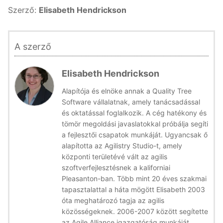
Szerző:
Elisabeth Hendrickson
A szerző
Elisabeth Hendrickson
Alapítója és elnöke annak a Quality Tree
Software vállalatnak, amely tanácsadással
és oktatással foglalkozik. A cég hatékony és
tömör megoldási javaslatokkal próbálja segíti
a fejlesztői csapatok munkáját. Ugyancsak ő
alapította az Agilistry Studio-t, amely
központi területévé vált az agilis
szoftverfejlesztésnek a kaliforniai
Pleasanton-ban. Több mint 20 éves szakmai
tapasztalattal a háta mögött Elisabeth 2003
óta meghatározó tagja az agilis
közösségeknek. 2006-2007 között segítette
az Agile Alliance igazgatóság munkáját,