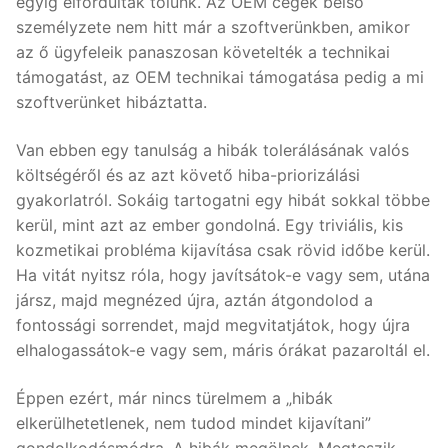
egyig elfordultak tőlünk. Az OEM cégek belső
személyzete nem hitt már a szoftverünkben, amikor
az ő ügyfeleik panaszosan követelték a technikai
támogatást, az OEM technikai támogatása pedig a mi
szoftverünket hibáztatta.
Van ebben egy tanulság a hibák tolerálásának valós
költségéről és az azt követő hiba-priorizálási
gyakorlatról. Sokáig tartogatni egy hibát sokkal többe
kerül, mint azt az ember gondolná. Egy triviális, kis
kozmetikai probléma kijavítása csak rövid időbe kerül.
Ha vitát nyitsz róla, hogy javítsátok-e vagy sem, utána
jársz, majd megnézed újra, aztán átgondolod a
fontossági sorrendet, majd megvitatjátok, hogy újra
elhalogassátok-e vagy sem, máris órákat pazaroltál el.
Éppen ezért, már nincs türelmem a „hibák
elkerülhetetlenek, nem tudod mindet kijavítani”
gondolkodásmódra. A hibák megölnek. Megteszik