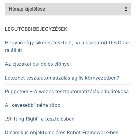
Archívum
LEGUTÓBBI BEJEGYZÉSEK
Hogyan légy sikeres tesztelő, ha a csapatod DevOps-
ra áll át
Az éjszakai buildelés előnyei
Létezhet tesztautomatizálás agilis környezetben?
Puppeteer – A webes tesztautomatizálás bábjátékosa
A „kevesebb” néha több!
„Shifting Right” a tesztelésben
Dinamikus objektumelérés Robot Framework-ben