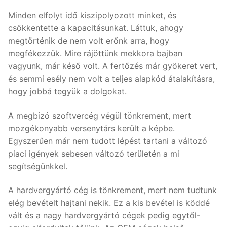
Minden elfolyt idő kiszipolyozott minket, és
csökkentette a kapacitásunkat. Láttuk, ahogy
megtörténik de nem volt erőnk arra, hogy
megfékezzük. Mire rájöttünk mekkora bajban
vagyunk, már késő volt. A fertőzés már gyökeret vert,
és semmi esély nem volt a teljes alapkód átalakításra,
hogy jobbá tegyük a dolgokat.
A megbízó szoftvercég végül tönkrement, mert
mozgékonyabb versenytárs került a képbe.
Egyszerűen már nem tudott lépést tartani a változó
piaci igények sebesen változó területén a mi
segítségünkkel.
A hardvergyártó cég is tönkrement, mert nem tudtunk
elég bevételt hajtani nekik. Ez a kis bevétel is köddé
vált és a nagy hardvergyártó cégek pedig egytől-