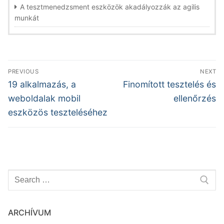
A tesztmenedzsment eszközök akadályozzák az agilis
munkát
Bejegyzés
PREVIOUS
NEXT
navigáció
Previous
Next
19 alkalmazás, a
Finomított tesztelés és
post:
post:
weboldalak mobil
ellenőrzés
eszközös teszteléséhez
Keresése:
ARCHÍVUM