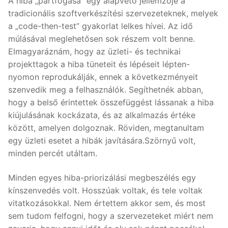
A hiba „pártfogása” egy alapvető jellemzője a
tradicionális szoftverkészítési szervezeteknek, melyek
a „code-then-test” gyakorlat lelkes hívei. Az idő
múlásával meglehetősen sok részem volt benne.
Elmagyaráznám, hogy az üzleti- és technikai
projekttagok a hiba tüneteit és lépéseit lépten-
nyomon reprodukálják, ennek a következményeit
szenvedik meg a felhasználók. Segíthetnék abban,
hogy a belső érintettek összefüggést lássanak a hiba
kiújulásának kockázata, és az alkalmazás értéke
között, amelyen dolgoznak. Röviden, megtanultam
egy üzleti esetet a hibák javítására.Szörnyű volt,
minden percét utáltam.
Minden egyes hiba-priorizálási megbeszélés egy
kínszenvedés volt. Hosszúak voltak, és tele voltak
vitatkozásokkal. Nem értettem akkor sem, és most
sem tudom felfogni, hogy a szervezeteket miért nem