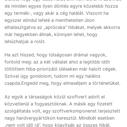
de minden egyes ilyen döntés egyre közelebb hozza
egy termék-, vagy akár a cég halálát. Viszont ha
egyszer elindul lefelé a menthetetlen úton
elhalasztgatva az „aprócska” hibákat, melyek akkorra
már hegyekben állnak, könnyen lehet, hogy
lehúzhatjuk a rolót.
Ha azt hiszed, hogy túlságosan drámai vagyok,
fontold meg: az a két vállalat ahol a legtöbb időt
töltöttem hiba-priorizáló üléseken már halott cégek.
Szóval úgy gondolom, tudom mi egy halálos
csapda.Engedd meg, hogy elmeséljem a történetüket.
Az egyik a társaságok közül szoftvert adott el
közvetlenül a fogyasztóknak. A másik egy fizetett
szolgáltatás volt, egy szoftverkomponenst terjesztett
nagy hardvergyártókon keresztül. Mindkét esetben
„nem volt idő rá”, hogy kijavítsák az összes hibát,