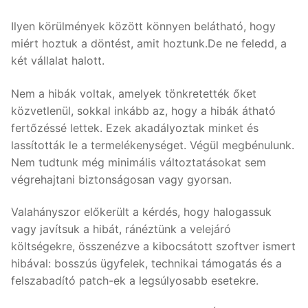
Ilyen körülmények között könnyen belátható, hogy
miért hoztuk a döntést, amit hoztunk.De ne feledd, a
két vállalat halott.
Nem a hibák voltak, amelyek tönkretették őket
közvetlenül, sokkal inkább az, hogy a hibák átható
fertőzéssé lettek. Ezek akadályoztak minket és
lassították le a termelékenységet. Végül megbénulunk.
Nem tudtunk még minimális változtatásokat sem
végrehajtani biztonságosan vagy gyorsan.
Valahányszor előkerült a kérdés, hogy halogassuk
vagy javítsuk a hibát, ránéztünk a velejáró
költségekre, összenézve a kibocsátott szoftver ismert
hibával: bosszús ügyfelek, technikai támogatás és a
felszabadító patch-ek a legsúlyosabb esetekre.