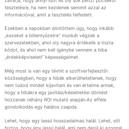
zavarja, hogy annyi időt és oly sok pénzt pocsékol
tesztelésre, ha nem kezdenek semmit azzal az
információval, amit a tesztelés felfedett.
Ezekben a napokban döntöttem úgy, hogy inkább
„kezeket a billentyűzetre” munkát végzek a
szervezetekben, ahol oly nagyra értékelik a tiszta
kódot, és ahol nem kell igénybe vennem a hiba
„érdekképviseleti” képességeimet.
Még most is van egy tévhit a szoftverfejlesztői
közösségben, hogy a hibák elkerülhetetlenek, hogy
nem tudod mindet kijavítani és van értelme annak,
hogy a hibákra egy javítási/késleltetési döntést
hozzanak néhány ROI mutató alapján.Az efféle
gondolkodás egy halálos csapda.
Lehet, hogy egy lassú hosszadalmas halál. Lehet, sőt
biztos, hogy egy lassú halál, ami nem derül ki azonnal,