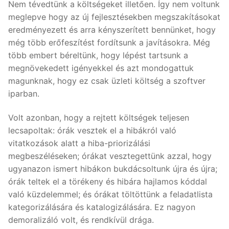
Nem tévedtünk a költségeket illetően. Így nem voltunk
meglepve hogy az új fejlesztésekben megszakításokat
eredményezett és arra kényszerített bennünket, hogy
még több erőfeszítést fordítsunk a javításokra. Még
több embert béreltünk, hogy lépést tartsunk a
megnövekedett igényekkel és azt mondogattuk
magunknak, hogy ez csak üzleti költség a szoftver
iparban.
Volt azonban, hogy a rejtett költségek teljesen
lecsapoltak: órák vesztek el a hibákról való
vitatkozások alatt a hiba-priorizálási
megbeszéléseken; órákat vesztegettünk azzal, hogy
ugyanazon ismert hibákon bukdácsoltunk újra és újra;
órák teltek el a törékeny és hibára hajlamos kóddal
való küzdelemmel; és órákat töltöttünk a feladatlista
kategorizálására és katalogizálására. Ez nagyon
demoralizáló volt, és rendkívül drága.