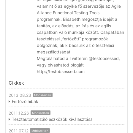
valamint ő az egyike fő szervezője az Agile
Alliance Functional Testing Tools
programnak. Elisabeth megosztja idejét a
tanítás, az előadás, az írás és az agilis
csapatban való munkája között. Csapatában
teszteléssel „fertőzött” programozók
dolgoznak, akik becsülik az ő tesztelési
megszállottságát.
Megtalálhatod a Twitteren @testobsessed,
vagy olvashatod blogját
http://testobsessed.com
Cikkek
2013.08.23
Módszertan
Fertőző hibák
2011.12.26
Módszertan
Tesztautomatizáló eszközök kiválasztása
2011.07.12
Módszertan