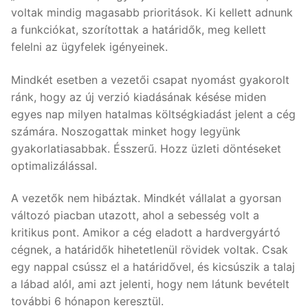
voltak mindig magasabb prioritások. Ki kellett adnunk
a funkciókat, szorítottak a határidők, meg kellett
felelni az ügyfelek igényeinek.
Mindkét esetben a vezetői csapat nyomást gyakorolt
ránk, hogy az új verzió kiadásának késése miden
egyes nap milyen hatalmas költségkiadást jelent a cég
számára. Noszogattak minket hogy legyünk
gyakorlatiasabbak. Ésszerű. Hozz üzleti döntéseket
optimalizálással.
A vezetők nem hibáztak. Mindkét vállalat a gyorsan
változó piacban utazott, ahol a sebesség volt a
kritikus pont. Amikor a cég eladott a hardvergyártó
cégnek, a határidők hihetetlenül rövidek voltak. Csak
egy nappal csússz el a határidővel, és kicsúszik a talaj
a lábad alól, ami azt jelenti, hogy nem látunk bevételt
további 6 hónapon keresztül.