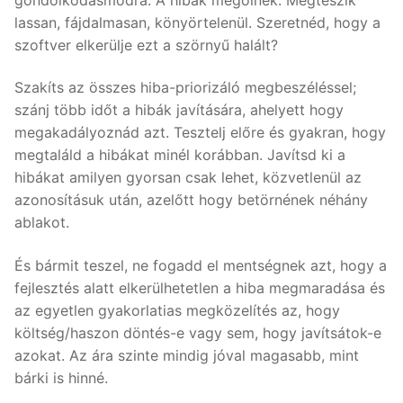
lassan, fájdalmasan, könyörtelenül. Szeretnéd, hogy a
szoftver elkerülje ezt a szörnyű halált?
Szakíts az összes hiba-priorizáló megbeszéléssel;
szánj több időt a hibák javítására, ahelyett hogy
megakadályoznád azt. Tesztelj előre és gyakran, hogy
megtaláld a hibákat minél korábban. Javítsd ki a
hibákat amilyen gyorsan csak lehet, közvetlenül az
azonosításuk után, azelőtt hogy betörnének néhány
ablakot.
És bármit teszel, ne fogadd el mentségnek azt, hogy a
fejlesztés alatt elkerülhetetlen a hiba megmaradása és
az egyetlen gyakorlatias megközelítés az, hogy
költség/haszon döntés-e vagy sem, hogy javítsátok-e
azokat. Az ára szinte mindig jóval magasabb, mint
bárki is hinné.