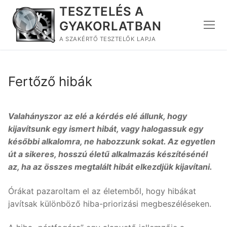
Ugrás
TESZTELÉS A
a
GYAKORLATBAN
tartalomra
A SZAKÉRTŐ TESZTELŐK LAPJA
Fertőző hibák
Valahányszor az elé a kérdés elé állunk, hogy
kijavítsunk egy ismert hibát, vagy halogassuk egy
későbbi alkalomra, ne habozzunk sokat. Az egyetlen
út a sikeres, hosszú életű alkalmazás készítésénél
az, ha az összes megtalált hibát elkezdjük kijavítani.
Órákat pazaroltam el az életemből, hogy hibákat
javítsak különböző hiba-priorizási megbeszéléseken.