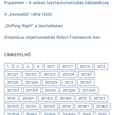
Puppeteer – A webes tesztautomatizálás bábjátékosa
A „kevesebb” néha több!
„Shifting Right” a tesztelésben
Dinamikus objektumelérés Robot Framework-ben
CÍMKEFELHŐ
1.
2.
3.
4.
2011
2011/1
2011/I
2012
2012/1
2012/2
2012/3
2012/4
2012/I
2012/II
2012/III
2012/IV
2013
2013/1
2013/3
2013/4
2013/I
2013/III
2013/IV
2014
2014/1
2014/2
2014/II
2015
2015/1
2015/2
2015/I
2015/II
2018
2018/1
2018/2
2018/4
2018/I
2018/II
2018/IV
2019
2020