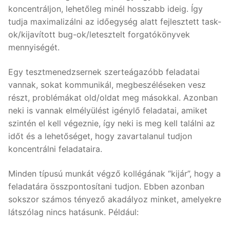
koncentráljon, lehetőleg minél hosszabb ideig. Így
tudja maximalizálni az időegység alatt fejlesztett task-
ok/kijavított bug-ok/letesztelt forgatókönyvek
mennyiségét.
Egy tesztmenedzsernek szerteágazóbb feladatai
vannak, sokat kommunikál, megbeszéléseken vesz
részt, problémákat old/oldat meg másokkal. Azonban
neki is vannak elmélyülést igénylő feladatai, amiket
szintén el kell végeznie, így neki is meg kell találni az
időt és a lehetőséget, hogy zavartalanul tudjon
koncentrálni feladataira.
Minden típusú munkát végző kollégának “kijár”, hogy a
feladatára összpontosítani tudjon. Ebben azonban
sokszor számos tényező akadályoz minket, amelyekre
látszólag nincs hatásunk. Például: