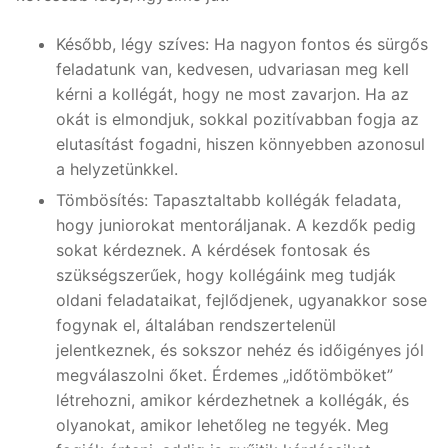
Később, légy szíves: Ha nagyon fontos és sürgős
feladatunk van, kedvesen, udvariasan meg kell
kérni a kollégát, hogy ne most zavarjon. Ha az
okát is elmondjuk, sokkal pozitívabban fogja az
elutasítást fogadni, hiszen könnyebben azonosul
a helyzetünkkel.
Tömbösítés: Tapasztaltabb kollégák feladata,
hogy juniorokat mentoráljanak. A kezdők pedig
sokat kérdeznek. A kérdések fontosak és
szükségszerűek, hogy kollégáink meg tudják
oldani feladataikat, fejlődjenek, ugyanakkor sose
fogynak el, általában rendszertelenül
jelentkeznek, és sokszor nehéz és időigényes jól
megválaszolni őket. Érdemes „időtömböket”
létrehozni, amikor kérdezhetnek a kollégák, és
olyanokat, amikor lehetőleg ne tegyék. Meg