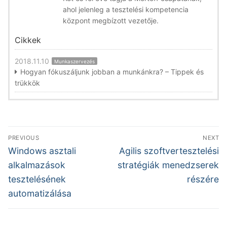
ahol jelenleg a tesztelési kompetencia
központ megbízott vezetője.
Cikkek
2018.11.10
Munkaszervezés
Hogyan fókuszáljunk jobban a munkánkra? – Tippek és
trükkök
Bejegyzés
PREVIOUS
NEXT
navigáció
Previous
Next
Windows asztali
Agilis szoftvertesztelési
post:
post:
alkalmazások
stratégiák menedzserek
tesztelésének
részére
automatizálása