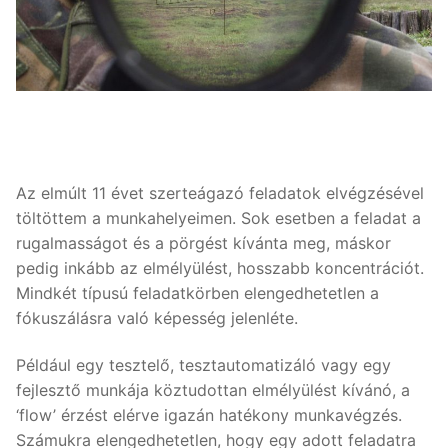
Az elmúlt 11 évet szerteágazó feladatok elvégzésével
töltöttem a munkahelyeimen. Sok esetben a feladat a
rugalmasságot és a pörgést kívánta meg, máskor
pedig inkább az elmélyülést, hosszabb koncentrációt.
Mindkét típusú feladatkörben elengedhetetlen a
fókuszálásra való képesség jelenléte.
Például egy tesztelő, tesztautomatizáló vagy egy
fejlesztő munkája köztudottan elmélyülést kívánó, a
‘flow’ érzést elérve igazán hatékony munkavégzés.
Számukra elengedhetetlen, hogy egy adott feladatra