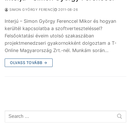
SIMON GYÖRGY FERENC
|
2011-08-26
Interjú – Simon György Ferenccel Mikor és hogyan
kerültél kapcsolatba a szoftverteszteléssel?
Felsőoktatási éveim utolsó szakaszában
projektmenedzseri gyakornokként dolgoztam a T-
Online Magyarország Zrt.-nél. Munkám során…
OLVASS TOVÁBB →
Keresése: