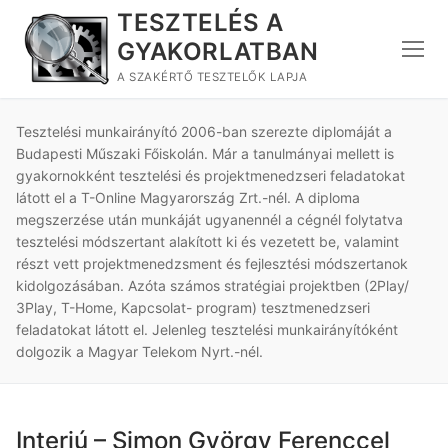
Ugrás
TESZTELÉS A
a
GYAKORLATBAN
tartalomra
A SZAKÉRTŐ TESZTELŐK LAPJA
Tesztelési munkairányító 2006-ban szerezte diplomáját a
Budapesti Műszaki Főiskolán. Már a tanulmányai mellett is
gyakornokként tesztelési és projektmenedzseri feladatokat
látott el a T-Online Magyarország Zrt.-nél. A diploma
megszerzése után munkáját ugyanennél a cégnél folytatva
tesztelési módszertant alakított ki és vezetett be, valamint
részt vett projektmenedzsment és fejlesztési módszertanok
kidolgozásában. Azóta számos stratégiai projektben (2Play/
3Play, T-Home, Kapcsolat- program) tesztmenedzseri
feladatokat látott el. Jelenleg tesztelési munkairányítóként
dolgozik a Magyar Telekom Nyrt.-nél.
Interjú – Simon György Ferenccel