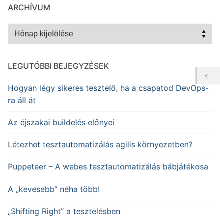
ARCHÍVUM
Archívum
LEGUTÓBBI BEJEGYZÉSEK
Hogyan légy sikeres tesztelő, ha a csapatod DevOps-
ra áll át
Az éjszakai buildelés előnyei
Létezhet tesztautomatizálás agilis környezetben?
Puppeteer – A webes tesztautomatizálás bábjátékosa
A „kevesebb” néha több!
„Shifting Right” a tesztelésben