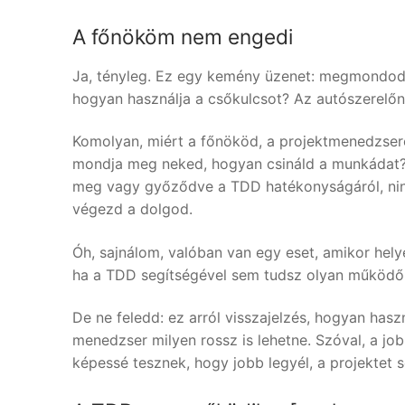
A főnököm nem engedi
Ja, tényleg. Ez egy kemény üzenet: megmondod 
hogyan használja a csőkulcsot? Az autószerelőne
Komolyan, miért a főnököd, a projektmenedzser
mondja meg neked, hogyan csináld a munkádat? 
meg vagy győződve a TDD hatékonyságáról, nin
végezd a dolgod.
Óh, sajnálom, valóban van egy eset, amikor hel
ha a TDD segítségével sem tudsz olyan működő sz
De ne feledd: ez arról visszajelzés, hogyan has
menedzser milyen rossz is lehetne. Szóval, a j
képessé tesznek, hogy jobb legyél, a projektet s