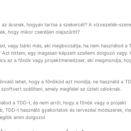
az ácsnak, hogyan tartsa a szekercét? A vízvezeték-szere
k, hogy mikor cseréljen olajszűrőt?
ed, vagy bárki más, aki megbocsátja, ha nem használod a 
Azt hittem, egy magasan képzett szellemi dolgozó vagy. 
cs az a főnök vagy projektmenedzser, aki megmondja, ho
yénvaló lehet, hogy a főnököd azt mondja, ne használd a TD
oftvert szállítani, amely megfelel az üzleti céloknak.
ználod a TDD-t, és nem arról, hogy a főnök vagy a projekt
obb, TDD-t használó gyakorlatok és tervezési módszerek, m
egítik amin dolgozol.