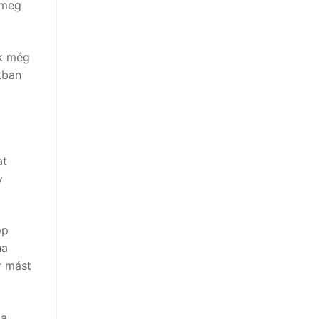
 meg
nk még
kban
at
y
pp
ha
r mást
Ha