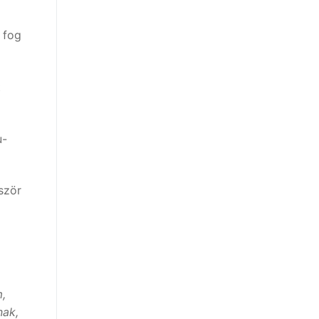
 fog
t
u-
ször
m,
nak,