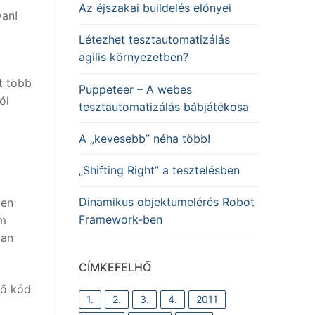
Az éjszakai buildelés előnyei
van!
Létezhet tesztautomatizálás
agilis környezetben?
t több
Puppeteer – A webes
ól
tesztautomatizálás bábjátékosa
A „kevesebb” néha több!
„Shifting Right” a tesztelésben
Dinamikus objektumelérés Robot
yen
Framework-ben
em
yan
CÍMKEFELHŐ
 ő kód
1.
2.
3.
4.
2011