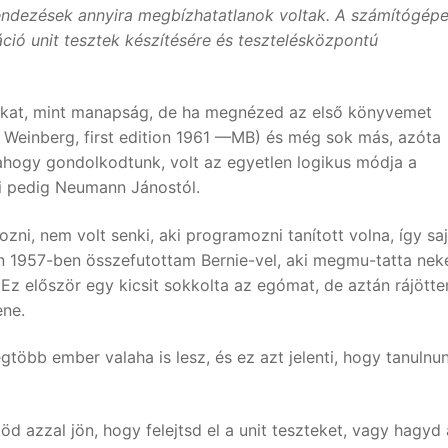
rendezések annyira megbízhatatlanok voltak. A számítógép
áció unit tesztek készítésére és tesztelésközpontú
okat, mint manapság, de ha megnézed az első könyvemet
einberg, first edition 1961 —MB) és még sok más, azóta
 ahogy gondolkodtunk, volt az egyetlen logikus módja a
ki pedig Neumann Jánostól.
ni, nem volt senki, aki programozni tanított volna, így saj
n 1957-ben összefutottam Bernie-vel, aki megmu-tatta nek
Ez először egy kicsit sokkolta az egómat, de aztán rájötte
ene.
öbb ember valaha is lesz, és ez azt jelenti, hogy tanulnun
d azzal jön, hogy felejtsd el a unit teszteket, vagy hagyd