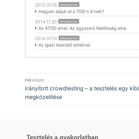
2015.07.16
Módszertan
Hogyan adjuk el a TDD-t X-nek?
2014.11.20
Módszertan
Az ATDD elvei: Az egyszerű felelősség elve
2014.07.10
Módszertan
Az igazi tesztelő ismérvei
Bejegyzés
PREVIOUS
Previous
navigáció
Irányított crowdtesting – a tesztelés egy kibő
post:
megközelítése