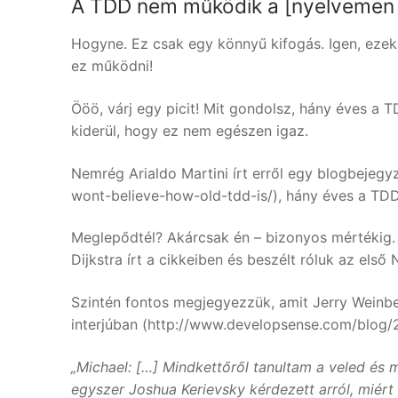
A TDD nem működik a [nyelvemen |
Hogyne. Ez csak egy könnyű kifogás. Igen, eze
ez működni!
Ööö, várj egy picit! Mit gondolsz, hány éves a 
kiderül, hogy ez nem egészen igaz.
Nemrég Arialdo Martini írt erről egy blogbejegy
wont-believe-how-old-tdd-is/), hány éves a TDD 
Meglepődtél? Akárcsak én – bizonyos mértékig. 
Dijkstra írt a cikkeiben és beszélt róluk az els
Szintén fontos megjegyezzük, amit Jerry Weinb
interjúban (http://www.developsense.com/blog/2
„Michael: […] Mindkettőről tanultam a veled és
egyszer Joshua Kerievsky kérdezett arról, miért