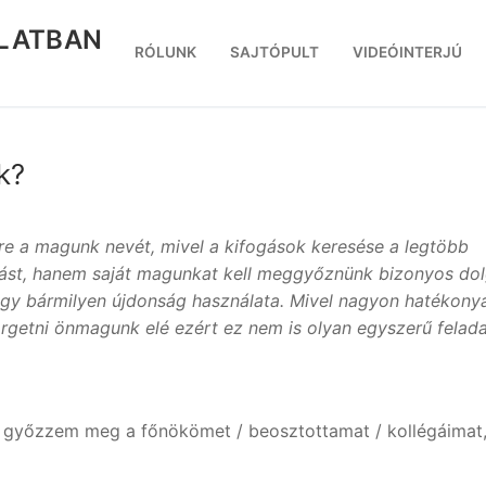
RLATBAN
RÓLUNK
SAJTÓPULT
VIDEÓINTERJÚ
k?
re a magunk nevét, mivel a kifogások keresése a legtöbb
st, hanem saját magunkat kell meggyőznünk bizonyos do
agy bármilyen újdonság használata. Mivel nagyon hatékony
rgetni önmagunk elé ezért ez nem is olyan egyszerű felada
 győzzem meg a főnökömet / beosztottamat / kollégáimat