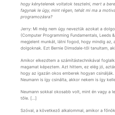
hogy kénytelenek voltatok tesztelni, mert a be
fagynak le úgy, mint régen, tehát mi ma a motiv
programozásra?
Jerry: Mi még nem úgy neveztük azokat a dolg
(Computer Programming Fundamentals, Leeds & W
megjelent munkát, látni fogod, hogy mindig az,
dolgoknak. Ezt Bernie Dimsdale-től tanultam, a
Amikor elkezdtem a számítástechnikával foglalkoz
magamat képeztem. Azt hittem, ez elég jó, aztá
hogy az igazán okos emberek hogyan csinálják. 
Neumann is így csinálta, akkor nekem is így kell
Neumann sokkal okosabb volt, mint én vagy a legt
tőle. […]
Szóval, a következő alkalommal, amikor a főnökö