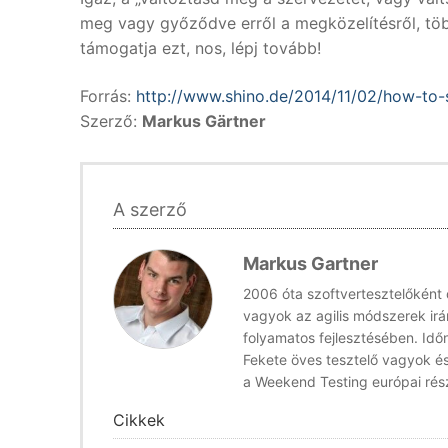
meg vagy győződve erről a megközelítésről, töb
támogatja ezt, nos, lépj tovább!
Forrás:
http://www.shino.de/2014/11/02/how-to
Szerző:
Markus Gärtner
A szerző
Markus Gartner
2006 óta szoftvertesztelőként
vagyok az agilis módszerek irá
folyamatos fejlesztésében. Időn
Fekete öves tesztelő vagyok és 
a Weekend Testing európai rész
Cikkek