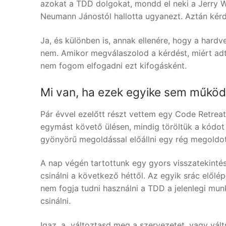
azokat a TDD dolgokat, mondd el neki a Jerry W
Neumann Jánostól hallotta ugyanezt. Aztán ké
Ja, és különben is, annak ellenére, hogy a hard
nem. Amikor megválaszolod a kérdést, miért adt
nem fogom elfogadni ezt kifogásként.
Mi van, ha ezek egyike sem működ
Pár évvel ezelőtt részt vettem egy Code Retreat
egymást követő ülésen, mindig töröltük a kódot
gyönyörű megoldással előállni egy rég megoldo
A nap végén tartottunk egy gyors visszatekintés
csinálni a következő héttől. Az egyik srác előlé
nem fogja tudni használni a TDD a jelenlegi mu
csinálni.
Igaz, a „változtasd meg a szervezetet, vagy vál