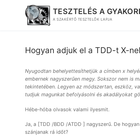
Ugrás
TESZTELÉS A GYAKO
a
tartalomra
A SZAKÉRTŐ TESZTELŐK LAPJA
Hogyan adjuk el a TDD-t X-ne
Nyugodtan behelyettesíthetjük a címben x helyé
embernek nagyszerűen megy. Sokszor nem is má
tekintetében. Legyen az módszertan, eszköz, v
tudjuk magunkat befolyásolni és akadályokat gö
Hébe-hóba olvasok valami ilyesmit.
Ja, a [TDD /BDD /ATDD ] nagyszerű. De hogyan
szánjanak rá időt?