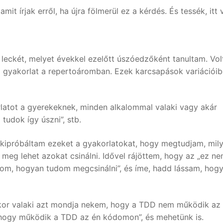
it írjak erről, ha újra fölmerül ez a kérdés. És tessék, itt 
y leckét, melyet évekkel ezelőtt úszóedzőként tanultam. Vol
ó gyakorlat a repertoáromban. Ezek karcsapások variációib
rlatot a gyerekeknek, minden alkalommal valaki vagy akár
udok így úszni”, stb.
 kipróbáltam ezeket a gyakorlatokat, hogy megtudjam, mil
 meg lehet azokat csinálni. Idővel rájöttem, hogy az „ez n
udom, hogyan tudom megcsinálni”, és íme, hadd lássam, hog
or valaki azt mondja nekem, hogy a TDD nem működik az
 hogy működik a TDD az én kódomon”, és mehetünk is.