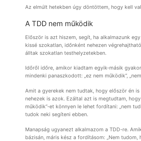
Az elmúlt hetekben úgy döntöttem, hogy kell valam
A TDD nem működik
Először is azt hiszem, segít, ha alkalmazunk eg
kissé szokatlan, időnként nehezen végrehajthat
álltak szokatlan testhelyzetekben.
Időről időre, amikor kiadtam egyik-másik gyako
mindenki panaszkodott: „ez nem működik”, „nem t
Amit a gyerekek nem tudtak, hogy először én is
nehezek is azok. Ezáltal azt is megtudtam, hogy
működik”-et könnyen le lehet fordítani: „nem t
tudok neki segíteni ebben.
Manapság ugyanezt alkalmazom a TDD-re. Amik
bázisán, máris kész a fordításom: „Nem tudom,