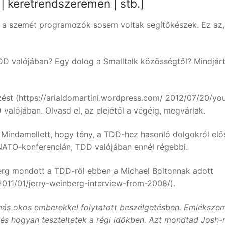
 keretrendszeremen | stb.]
k a szemét programozók sosem voltak segítőkészek. Ez az,
TDD valójában? Egy dolog a Smalltalk közösségtől? Mindjár
zést (https://arialdomartini.wordpress.com/ 2012/07/20/yo
valójában. Olvasd el, az elejétől a végéig, megvárlak.
Mindamellett, hogy tény, a TDD-hez hasonló dolgokról elő
ő NATO-konferencián, TDD valójában ennél régebbi.
erg mondott a TDD-ről ebben a Michael Boltonnak adott
011/01/jerry-weinberg-interview-from-2008/).
 más okos emberekkel folytatott beszélgetésben. Emléksze
 és hogyan teszteltetek a régi időkben. Azt mondtad Josh-