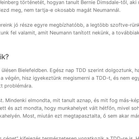
einberg történetét, hogyan tanult Bernie Dimsdale-től, aki
rdezd meg, nem tartja-e okosabb magát Neumannál.
vereink jó része egyre megbízhatóbb, a legtöbb szoftve-rü
unk fel valamit, amit Neumann tanított nekünk, a továbbia
ik?
 ülésen Bielefeldben. Egész nap TDD szerint dolgoztunk, h
 a végén, hisz igyekeztünk megismerni a TDD-t, és nem eg
tt problémára.
t. Mindenki elmondta, mit tanult aznap, és mit fog más-ké
pett és azt mondta, hogy munkahelyet vált hétfőn, mivel so
nkahelyén. Most, miután ezt megtapasztalta, ő sem akar má
ts céget” kifejezés természetesen vonatkozik a TDD-re is. 