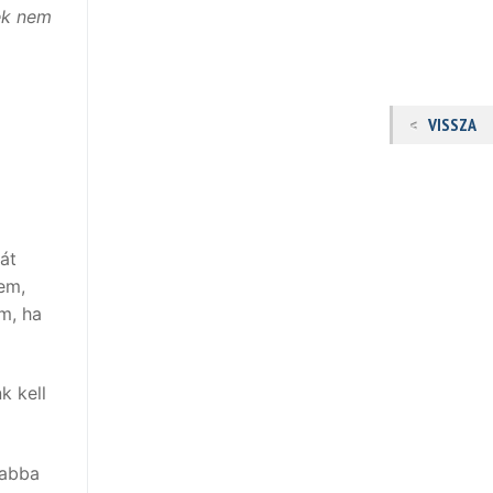
ek nem
VISSZA
át
em,
m, ha
k kell
 abba