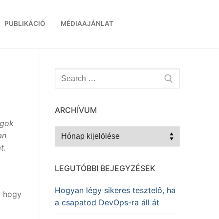
PUBLIKÁCIÓ
MÉDIAAJÁNLAT
Keresése:
ARCHÍVUM
lgok
Archívum
an
t.
LEGUTÓBBI BEJEGYZÉSEK
Hogyan légy sikeres tesztelő, ha
, hogy
a csapatod DevOps-ra áll át