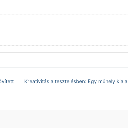
Next
vített
Kreativitás a tesztelésben: Egy műhely kiala
post: