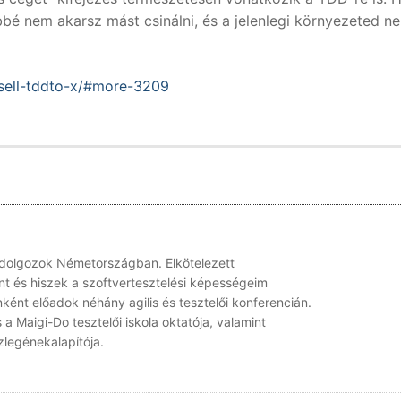
bé nem akarsz mást csinálni, és a jelenlegi környezeted n
-sell-tddto-x/#more-3209
 dolgozok Németországban. Elkötelezett
nt és hiszek a szoftvertesztelési képességeim
ként előadok néhány agilis és tesztelői konferencián.
a Maigi-Do tesztelői iskola oktatója, valamint
legénekalapítója.